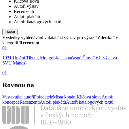
Klíčová slova
Autoři výstav
Recenzenti
Autoři plakátů
Autoři katalogových textů
Výsledky vyhledávání v databázi výstav pro výraz “
Zdenka
” v
kategorii
Recenzent
.
01
1931 Umění Tibetu, Mongolska a současné Číny (161. výstava
SVU Mánes)
01
Rovnou na
Vystavující autoři
Pořadatelé
Místa konání
Klíčová slova
Autoři
koncepce
Recenzenti
Autoři plakátů
Autoři katalogových textů