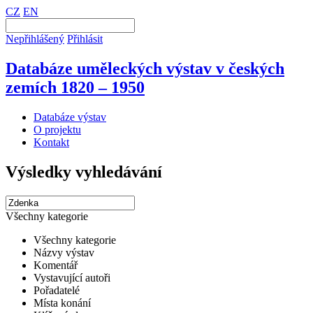
CZ
EN
Nepřihlášený
Přihlásit
Databáze uměleckých výstav v českých
zemích 1820 – 1950
Databáze výstav
O projektu
Kontakt
Výsledky vyhledávání
Všechny kategorie
Všechny kategorie
Názvy výstav
Komentář
Vystavující autoři
Pořadatelé
Místa konání