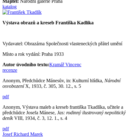
Majitel:
Národní galerie Praha
katalog
Výstava obrazů a kreseb Františka Kadlíka
Vydavatel: Obrazárna Společnosti vlasteneckých přátel umění
Místo a rok vydání: Praha 1933
Autor úvodního textu:
Kramář Vincenc
recenze
Anonym, Předchůdce Mánesův, in: Kulturní hlídka,
Národní
osvobození
X, 1933, č. 305, 30. 12., s. 5
pdf
Anonym, Výstava maleb a kreseb františka Tkadlíka, učitele a
předchůdce Josefa Mánese,
Jas: rodinný ilustrovaný nepolitický
deník
VIII, 1934, č. 3, 12. 1., s. 4
pdf
Josef Richard Marek