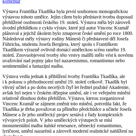
komentář
Výstava Františka Tkadlíka byla první soubornou monografickou
výstavou tohoto umělce. Jejím cílem bylo představit tvorbu doposud
přehlížené osobnosti českého 19. století. Výstava měla být zároveň
úvodní přehlídkou z cyklu výstav, které její autor Vincenc Kramář
plánoval a jejichž úkolem bylo zmapovat české umění po roce 1800.
Následovat měly výstavy rodiny Mánesů či představení děl Josefa
Führicha, studenta Josefa Berglera, který spolu s Františkem
Tkadlíkem výrazně ovlivnil domácí uměleckou scénu raného 19.
století. Znovuobjevení tvorby této vrstvy malířů mělo vést k novému
uvažování nad pojmy jako byl nazarenismus, romantismus nebo
sentimentální a fantazijní malba.
Výstava vedla jednak k přiblížení tvorby Františka Tkadlíka, ale
i k pokusu o přehodnocení umění 19. století celkově. Tkadlík byl
vlivný učitel a po dobu necelých čtyř let ředitel pražské Akademie,
avšak byl nejen v českém dějepise umění, ale i ve veřejném mínění
relativně dlouhou dobu přehlížen. Výstava, kterou zorganizoval
Vincenc Kramář se zájmem změnit toto mínění, potvrdila fakt, že
Tkadlíka je třeba považovat za přímého předchůdce a učitele Josefa
Mánese a že jeho umělecký projev sestává z řady komplexních
vývojových poloh. V jeho uměleckých výstupech se mísí
monumentální malba italské renesance, německý romantismus,
lyričnost, umění nazarénů a zároveň moderní realistické nahlížení na