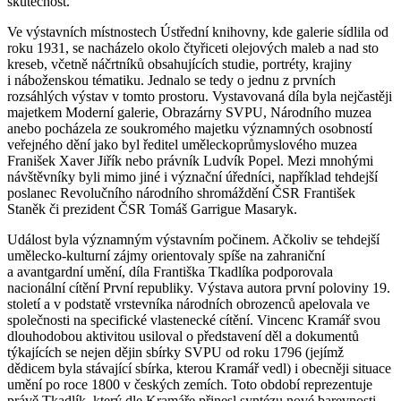
skutečnost.
Ve výstavních místnostech Ústřední knihovny, kde galerie sídlila od
roku 1931, se nacházelo okolo čtyřiceti olejových maleb a nad sto
kreseb, včetně náčrtníků obsahujících studie, portréty, krajiny
i náboženskou tématiku. Jednalo se tedy o jednu z prvních
rozsáhlých výstav v tomto prostoru. Vystavovaná díla byla nejčastěji
majetkem Moderní galerie, Obrazárny SVPU, Národního muzea
anebo pocházela ze soukromého majetku významných osobností
veřejného dění jako byl ředitel uměleckoprůmyslového muzea
Franišek Xaver Jiřík nebo právník Ludvík Popel. Mezi mnohými
návštěvníky byli mimo jiné i význační úředníci, například tehdejší
poslanec Revolučního národního shromáždění ČSR František
Staněk či prezident ČSR Tomáš Garrigue Masaryk.
Událost byla významným výstavním počinem. Ačkoliv se tehdejší
umělecko-kulturní zájmy orientovaly spíše na zahraniční
a avantgardní umění, díla Františka Tkadlíka podporovala
nacionální cítění První republiky. Výstava autora první poloviny 19.
století a v podstatě vrstevníka národních obrozenců apelovala ve
společnosti na specifické vlastenecké cítění. Vincenc Kramář svou
dlouhodobou aktivitou usiloval o představení děl a dokumentů
týkajících se nejen dějin sbírky SVPU od roku 1796 (jejímž
dědicem byla stávající sbírka, kterou Kramář vedl) i obecněji situace
umění po roce 1800 v českých zemích. Toto období reprezentuje
právě Tkadlík, který dle Kramáře přinesl syntézu nové barevnosti,