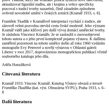
aktualizoval figurální malbu, ale i krajinu a velice specificky
pracoval s tradicí tvorby nazarénů, čímž zásadním způsobem
ovlivnil novodobé umění v českých zemích [Kramář 1933, s. 8].
František Tkadlík v Kramářově interpretaci vychází z tradice, ale
zároveň velmi pozvolna otevírá cestu české moderně. Jeho význam
Kramář viděl jako klíčový pro další vývoj domácí umělecké tvorby.
Je zásluhou Vincence Kramáře, že se zasloužil o znovuobjevení
tohoto autora a o jeho první komplexně pojatou výstavu. K dalšímu
zaměření pozornosti na tohoto umělce došlo až roku 1960 vydáním
monografie Evy Peterové a nověji výstavou v Oblastní galerii
Liberec v roce 2017, doprovázenou monografickou publikací včetně
souborného katalogu jeho díla.
Adéla Hanzálková
Citovaná literatura
Kramář 1933: Vincenc Kramář,
Katalog Výstavy obrazů a kreseb
Františka Tkadlíka
(kat. výst. Obrazárna SVPU), Praha 1933, s. 6–
8
Další literatura