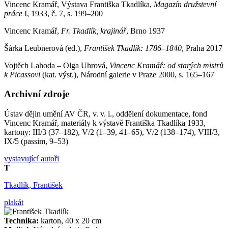
Vincenc Kramář, Výstava Františka Tkadlíka,
Magazín družstevní
práce
I, 1933, č. 7, s. 199–200
Vincenc Kramář,
Fr. Tkadlík, krajinář
, Brno 1937
Šárka Leubnerová (ed.),
František Tkadlík: 1786
–
1840
, Praha 2017
Vojtěch Lahoda – Olga Uhrová,
Vincenc Kramář: od starých mistrů
k Picassovi
(kat. výst.), Národní galerie v Praze 2000, s. 165–167
Archivní zdroje
Ústav dějin umění AV ČR, v. v. i., oddělení dokumentace, fond
Vincenc Kramář, materiály k výstavě Františka Tkadlíka 1933,
kartony: III/3 (37–182), V/2 (1–39, 41–65), V/2 (138–174), VIII/3,
IX/5 (passim, 9–53)
vystavující autoři
T
Tkadlík, František
plakát
Technika:
karton, 40 x 20 cm