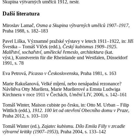
Skupina výtvarných umělců 1912, nestr.
Další literatura
Miroslav Lamač,
Osma a Skupina výtvarných umělců 1907–1917
,
Praha 1988, s. 182–183
Pavel Liška, Významné pražské výstavy v letech 1911–1922, in: Jiří
Švestka – Tomáš Vlček (edd.),
Český kubismus 1909–1925.
Malířství, sochařství, umělecké řemeslo, architektura
(kat.
výst.)
,
Kunstverein für die Rheinlande und Westfalen, Düsseldorf
1991, s. 78
Eva Petrová,
Picasso v Československu
, Praha 1981, s. 163
Marie Rakušanová, Velké míjení, nebo nenápadná rezonance?
Návštěva Otty Muellera, Marie Muellerové a Ernsta Ludwiga
Kirchnera v roce 1911 v Čechách,
Umění
LIV, 2006, s. 142–161
Tomáš Winter, Maison cubiste po česku, in: Otto M. Urban – Filip
Wittlich (edd.),
1912. 100 let od otevření Obecního domu v Praze
,
Praha 2012, s. 103–110
Tomáš Winter (ed.),
Zajatec kubismu. Dílo Emila Filly v zrcadle
výtvarné kritiky (1907–1953)
, Praha 2004, s. 133–142