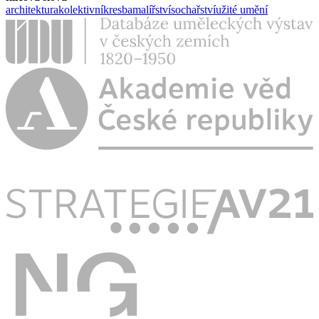
architektura
kolektivní
kresba
malířství
sochařství
užité umění