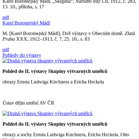
Karel Boromejský Mádl, „Skupina“,
Národní listy
LII, 1912, č. 283,
13. 10., příloha, s. 17
pdf
Karel Boromejský Mádl
M. [Karel Boromejský Mádl], Dvě výstavy v Obecním domě,
Zlatá
Praha
XXX, 1912–1913, č. 7, 25. 10., s. 83
pdf
Pohledy do výstavy
Pohled do II. výstavy Skupiny výtvarných umělců
obrazy Ernsta Ludwiga Kirchnera a Ericha Heckela
Ústav dějin umění AV ČR
Pohled do II. výstavy Skupiny výtvarných umělců
obrazy a sochy Ernsta Ludwiga Kirchnera, Ericha Heckela, Otto