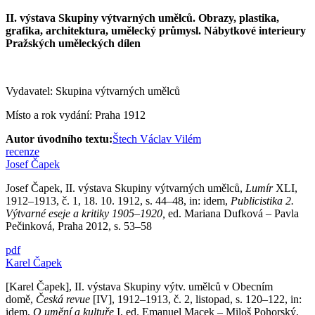
II. výstava Skupiny výtvarných umělců. Obrazy, plastika,
grafika, architektura, umělecký průmysl. Nábytkové interieury
Pražských uměleckých dílen
Vydavatel: Skupina výtvarných umělců
Místo a rok vydání: Praha 1912
Autor úvodního textu:
Štech Václav Vilém
recenze
Josef Čapek
Josef Čapek, II. výstava Skupiny výtvarných umělců,
Lumír
XLI,
1912–1913, č. 1, 18. 10. 1912, s. 44–48, in: idem,
Publicistika 2.
Výtvarné eseje a kritiky 1905–1920,
ed. Mariana Dufková – Pavla
Pečinková, Praha 2012, s. 53–58
pdf
Karel Čapek
[Karel Čapek], II. výstava Skupiny výtv. umělců v Obecním
domě,
Česká revue
[IV], 1912–1913, č. 2, listopad, s. 120–122, in:
idem,
O umění a kultuře
I, ed. Emanuel Macek – Miloš Pohorský,