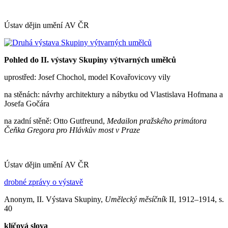
Ústav dějin umění AV ČR
Pohled do II. výstavy Skupiny výtvarných umělců
uprostřed: Josef Chochol, model Kovařovicovy vily
na stěnách: návrhy architektury a nábytku od Vlastislava Hofmana a
Josefa Gočára
na zadní stěně: Otto Gutfreund,
Medailon pražského primátora
Čeňka Gregora pro Hlávkův most v Praze
Ústav dějin umění AV ČR
drobné zprávy o výstavě
Anonym, II. Výstava Skupiny,
Umělecký měsíčník
II, 1912–1914, s.
40
klíčová slova