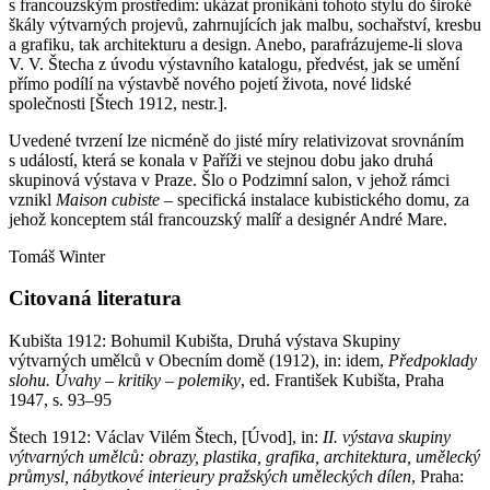
s francouzským prostředím: ukázat pronikání tohoto stylu do široké
škály výtvarných projevů, zahrnujících jak malbu, sochařství, kresbu
a grafiku, tak architekturu a design. Anebo, parafrázujeme-li slova
V. V. Štecha z úvodu výstavního katalogu, předvést, jak se umění
přímo podílí na výstavbě nového pojetí života, nové lidské
společnosti [Štech 1912, nestr.].
Uvedené tvrzení lze nicméně do jisté míry relativizovat srovnáním
s událostí, která se konala v Paříži ve stejnou dobu jako druhá
skupinová výstava v Praze. Šlo o Podzimní salon, v jehož rámci
vznikl
Maison cubiste
– specifická instalace kubistického domu, za
jehož konceptem stál francouzský malíř a designér André Mare.
Tomáš Winter
Citovaná literatura
Kubišta 1912: Bohumil Kubišta, Druhá výstava Skupiny
výtvarných umělců v Obecním domě (1912), in: idem,
Předpoklady
slohu. Úvahy – kritiky – polemiky
, ed. František Kubišta, Praha
1947, s. 93–95
Štech 1912: Václav Vilém Štech, [Úvod], in:
II. výstava skupiny
výtvarných umělců: obrazy, plastika, grafika, architektura, umělecký
průmysl, nábytkové interieury pražských uměleckých dílen
, Praha: