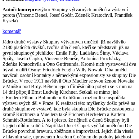
Autoři koncepce:
výbor Skupiny výtvarných umělců a výstavní
porota (Vincenc Beneš, Josef Gočár, Zdeněk Kratochvíl, František
Kysela)
komentář
Jádro druhé výstavy Skupiny výtvarných umělců, jíž navštívilo
2180 platících diváků, tvořila díla členů, kteří se představili již na
první skupinové přehlídce: Emila Filly, Ladislava Šímy, Václava
Špály, Josefa Čapka, Vincence Beneše, Antonína Procházky,
Zdeňka Kratochvíla a Otto Gutfreunda. Kromě nich vystavovali dva
bývalí malíři Osmy: Friedrich Feigl a Willy Nowak. Oba umělci
navázali osobní kontakty s německými expresionisty ze skupiny Die
Brücke. V roce 1911 navštívil Otto Mueller se svou ženou Nowaka
v Mníšku pod Brdy. Během jejich tříměsíčního pobytu se k nim na
14 dní připojil Ernst Ludwig Kirchner. Setkali se mimo jiné
s Emilem Fillou a Bohumilem Kubištou a rozhodli se uspořádat
výstavu svých děl v Praze. K realizaci této myšlenky došlo právě na
druhé skupinové výstavě, kde byla skupina Die Brücke zastoupena
kromě Kirchnera a Muellera také Erichem Heckelem a Karlem
Schmidt-Rottlufem. A to i přesto, že někteří z členů Skupiny byli
k jejich dílům kritičtí. Například Josef Čapek vyčítal umělcům Die
Brücke povrchní bravuru, zběžnost a improvizaci. Jejich díla visela
v hlavním sále, upraveném Josefem Gočárem do podoby jakéhosi