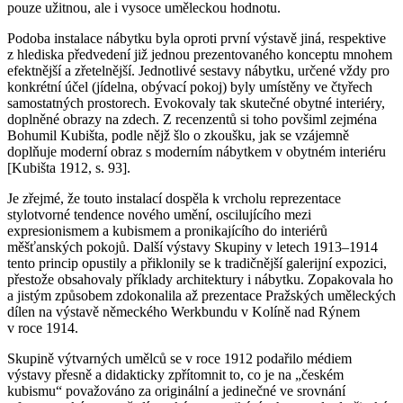
pouze užitnou, ale i vysoce uměleckou hodnotu.
Podoba instalace nábytku byla oproti první výstavě jiná, respektive
z hlediska předvedení již jednou prezentovaného konceptu mnohem
efektnější a zřetelnější. Jednotlivé sestavy nábytku, určené vždy pro
konkrétní účel (jídelna, obývací pokoj) byly umístěny ve čtyřech
samostatných prostorech. Evokovaly tak skutečné obytné interiéry,
doplněné obrazy na zdech. Z recenzentů si toho povšiml zejména
Bohumil Kubišta, podle nějž šlo o zkoušku, jak se vzájemně
doplňuje moderní obraz s moderním nábytkem v obytném interiéru
[Kubišta 1912, s. 93].
Je zřejmé, že touto instalací dospěla k vrcholu reprezentace
stylotvorné tendence nového umění, oscilujícího mezi
expresionismem a kubismem a pronikajícího do interiérů
měšťanských pokojů. Další výstavy Skupiny v letech 1913–1914
tento princip opustily a přiklonily se k tradičnější galerijní expozici,
přestože obsahovaly příklady architektury i nábytku. Zopakovala ho
a jistým způsobem zdokonalila až prezentace Pražských uměleckých
dílen na výstavě německého Werkbundu v Kolíně nad Rýnem
v roce 1914.
Skupině výtvarných umělců se v roce 1912 podařilo médiem
výstavy přesně a didakticky zpřítomnit to, co je na „českém
kubismu“ považováno za originální a jedinečné ve srovnání