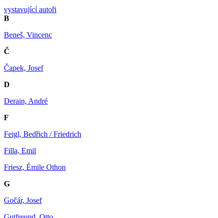
vystavující autoři
B
Beneš, Vincenc
Č
Čapek, Josef
D
Derain, André
F
Feigl, Bedřich / Friedrich
Filla, Emil
Friesz, Émile Othon
G
Gočár, Josef
Gutfreund, Otto