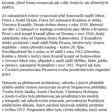
krystalu, jehož forma rezonovala jak s díly českých, tak německých
umělců.
Ze zahraničních tvůrců vystavovali ještě francouzští malíři Othon
Friesz a André Derain. Friesz byl zastoupen
Krajinou
ze sbírky
Vincence Kramáře, Derain dvěma obrazy z roku 1910:
Motreuil-
sur-Mer
a
Cadaqués
(v katalogu uvedenými jako
Město
a
Krajina
).
První z nich koupil Kramář přímo od Deraina v roce 1910, druhý
následného roku od Daniela-Henry Kahnweilera. Z Kramářovy
sbírky pocházelo i malé zátiší Pabla Picassa, kterým byla výstava
doplněna – mimo původní katalog – kolem 20. října.
Pravděpodobně šlo o jedno ze tří zátiší z roku 1912 (
Zmrzlina,
Kotleta
a
Absint a karty
), která Kramář koupil od Kahnweilera
v červenci téhož roku, případně o starší zátiší
Skříňka, šálek, jablko
a sklenice
, zakoupené Kramářem v roce 1911. Poprvé tak byla
v Čechách prezentována Picassova tvorba prostřednictvím originální
práce.
Důrazem na představení architektury, nábytku a jiných předmětů
užitého umění výstava navazovala na první Skupinovou přehlídku.
Tvorba Pavla Janáka, Josefa Chochola, Vlastislava Hofmana
a Josefa Gočára byla představena jak prostřednictvím modelů
a fotografií, tak nábytkovými sestavami, provedenými Pražskými
uměleckými dílnami. Jejich založení iniciovali zmínění architekti
v květnu 1912. Programem dílen byla výroba nábytku, který nemá