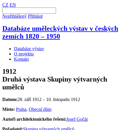
CZ
EN
Nepřihlášený
Přihlásit
Databáze uměleckých výstav v českých
zemích 1820 – 1950
Databáze výstav
O projektu
Kontakt
1912
Druhá výstava Skupiny výtvarných
umělců
Datum:
28. září 1912 – 10. listopadu 1912
Místo:
Praha
,
Obecní dům
Autoři architektonického řešení:
Josef Gočár
Pořadatel:
Skupina výtvarných umělců