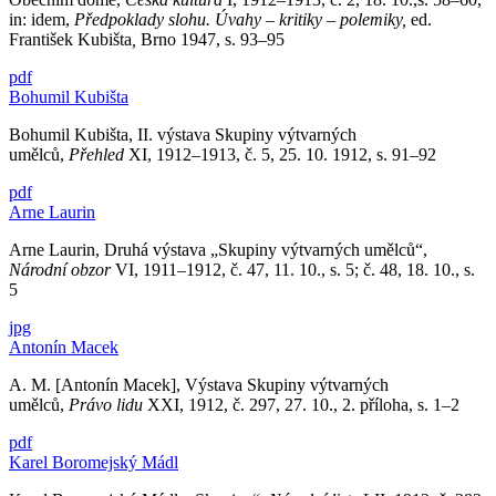
in: idem,
Předpoklady slohu. Úvahy – kritiky – polemiky,
ed.
František Kubišta
,
Brno 1947, s. 93–95
pdf
Bohumil Kubišta
Bohumil Kubišta, II. výstava Skupiny výtvarných
umělců,
Přehled
XI, 1912–1913, č. 5, 25. 10. 1912, s. 91–92
pdf
Arne Laurin
Arne Laurin, Druhá výstava „Skupiny výtvarných umělců“,
Národní obzor
VI, 1911–1912, č. 47, 11. 10., s. 5; č. 48, 18. 10., s.
5
jpg
Antonín Macek
A. M. [Antonín Macek], Výstava Skupiny výtvarných
umělců,
Právo lidu
XXI, 1912, č. 297, 27. 10., 2. příloha, s. 1–2
pdf
Karel Boromejský Mádl