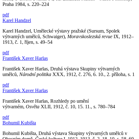
Praha 1984, s. 220–224
pdf
Karel Handzel
Karel Handzel, Umělecké výstavy pražské (Sursum, Spolek
výtvarných umělců, Schwaiger),
Moravskoslezská revue
IX, 1912–
1913, č. 1, říjen, s. 49–54
pdf
František Xaver Harlas
František Xaver Harlas, Druhá výstava Skupiny výtvarných
umělců,
Národní politika
XXX, 1912, č. 276, 6. 10., 2. příloha, s. 1
pdf
František Xaver Harlas
František Xaver Harlas, Rozhledy po umění
výtvarném,
Osvěta
XLII, 1912, č. 10, 15. 11., s. 780–784
pdf
Bohumil Kubišta
Bohumil Kubišta, Druhá výstava Skupiny výtvarných umělců v
Obecním domě,
Česká kultura
I, 1912–1913, č. 2, 18. 10.,s. 58–60,