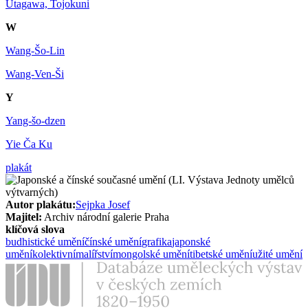
Utagawa, Tojokuni
W
Wang-Šo-Lin
Wang-Ven-Ši
Y
Yang-šo-dzen
Yie Ča Ku
plakát
Autor plakátu:
Sejpka Josef
Majitel:
Archiv národní galerie Praha
klíčová slova
budhistické umění
čínské umění
grafika
japonské
umění
kolektivní
malířství
mongolské umění
tibetské umění
užité umění