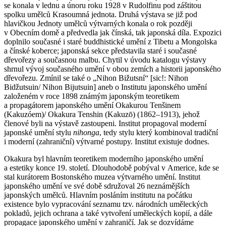
se konala v lednu a únoru roku 1928 v Rudolfinu pod záštitou
spolku umělců Krasoumná jednota. Druhá výstava se již pod
hlavičkou Jednoty umělců výtvarných konala o rok později
v Obecním domě a předvedla jak čínská, tak japonská díla. Expozici
doplnilo současné i staré buddhistické umění z Tibetu a Mongolska
a čínské koberce; japonská sekce představila staré i současné
dřevořezy a současnou malbu. Chytil v úvodu katalogu výstavy
shrnul vývoj současného umění v obou zemích a historii japonského
dřevořezu. Zmínil se také o „Nihon Bižutsní“ [sic!: Nihon
Bidžutsuin/ Nihon Bijutsuin] aneb o Institutu japonského umění
založeném v roce 1898 známým japonským teoretikem
a propagátorem japonského umění Okakurou Tenšinem
(Kakuzóem)/ Okakura Tenshin (Kakuzō) (1862–1913), jehož
členové byli na výstavě zastoupeni. Institut propagoval moderní
japonské umění stylu
nihonga
, tedy stylu který kombinoval tradiční
i moderní (zahraniční) výtvarné postupy. Institut existuje dodnes.
Okakura byl hlavním teoretikem moderního japonského umění
a estetiky konce 19. století. Dlouhodobě pobýval v Americe, kde se
stal kurátorem Bostonského muzea výtvarného umění. Institut
japonského umění ve své době sdružoval 26 neznámějších
japonských umělců. Hlavním posláním institutu na počátku
existence bylo vypracování seznamu tzv. národních uměleckých
pokladů, jejich ochrana a také vytvoření uměleckých kopií, a dále
propagace japonského umění v zahraničí. Jak se dozvídáme