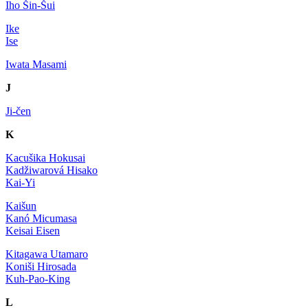
Iho Šin-Šui
Ike
Ise
Iwata Masami
J
Ji-čen
K
Kacušika Hokusai
Kadžiwarová Hisako
Kai-Yi
Kaišun
Kanó Micumasa
Keisai Eisen
Kitagawa Utamaro
Koniši Hirosada
Kuh-Pao-King
L