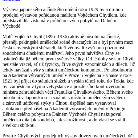
Výstava japonského a čínského umění roku 1929 byla druhou
prodejní výstavou pořádanou malířem Vojtěchem Chytilem, kde
představil díla získaná v průběhu svých pobytů na Dálném
Východě.
Malíř Vojtěch Chytil (1896–1936) aktivně působil na čínské,
přesněji pekingské umělecké scéně dvacátých let a byl prvním mezi
československými sběrateli, kteří věnovali zvýšenou pozornost
soudobému čínskému malířství. Jeho první návštěva Číny se
uskutečnila již během první světové války. Od té doby se tam Chytil
neustále vracel, ať už fyzicky, či ve svých vzpomínkách a dílech. Již
tehdy navázal styky s místní uměleckou komunitou. Po absolutoriu
na Akademii výtvarných umění v Praze u Vojtěcha Hynaise v roce
1921 byl přijat do státních služeb a vyslán téhož roku do Tokia, kde
byl zaměstnán v týmu velvyslance a pozdějšího kontroverzního
ministra zahraničních věcí Františka Chvalkovského. Během svého
působení v Japonsku se seznámil s místním uměleckým světem
a zároveň udržoval styky s Čínou, úspěšně tam vystavoval
a dokonce přednášel na Akademii výtvarných umění v Pekingu.
Během celého pobytu na Dálném Východě Chytil nakupoval
umělecká díla jak soudobá, tak starožitnosti, a do vlasti se vrátil
s velkou sbírkou.
První z Chytilových prodejních výstav dovezených uměleckých děl