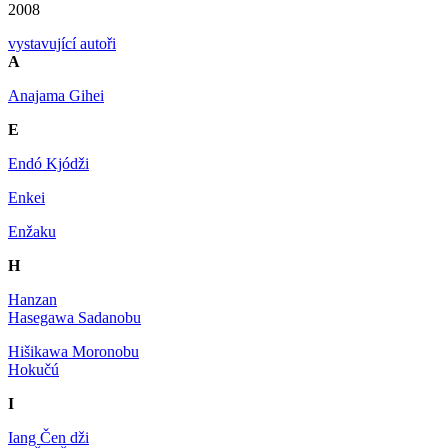
2008
vystavující autoři
A
Anajama Gihei
E
Endó Kjódži
Enkei
Enžaku
H
Hanzan
Hasegawa Sadanobu
Hišikawa Moronobu
Hokučú
I
Iang Čen dži