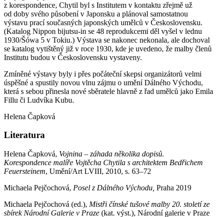
z korespondence, Chytil byl s Institutem v kontaktu zřejmě už
od doby svého působení v Japonsku a plánoval samostatnou
výstavu prací současných japonských umělců v Československu.
(Katalog Nippon bijutsu-in se 48 reprodukcemi děl vyšel v lednu
1930/Šówa 5 v Tokiu.) Výstava se nakonec nekonala, ale dochoval
se katalog vytištěný již v roce 1930, kde je uvedeno, že malby členů
Institutu budou v Československu vystaveny.
Zmíněné výstavy byly i přes počáteční skepsi organizátorů velmi
úspěšné a spustily novou vlnu zájmu o umění Dálného Východu,
která s sebou přinesla nové sběratele hlavně z řad umělců jako Emila
Fillu či Ludvíka Kubu.
Helena Čapková
Literatura
Helena Čapková,
Vojnina – záhada několika dopisů.
Korespondence malíře Vojtěcha Chytila s architektem Bedřichem
Feuersteinem
, Umění/Art LVIII, 2010, s. 63–72
Michaela Pejčochová,
Posel z Dálného Východu,
Praha 2019
Michaela Pejčochová (ed.),
Mistři čínské tušové malby 20. století ze
sbírek Národní Galerie v Praze
(kat. výst.), Národní galerie v Praze