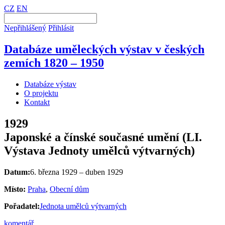
CZ
EN
Nepřihlášený
Přihlásit
Databáze uměleckých výstav v českých
zemích 1820 – 1950
Databáze výstav
O projektu
Kontakt
1929
Japonské a čínské současné umění (LI.
Výstava Jednoty umělců výtvarných)
Datum:
6. března 1929 – duben 1929
Místo:
Praha
,
Obecní dům
Pořadatel:
Jednota umělců výtvarných
komentář