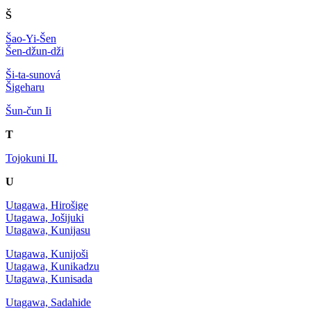
Š
Šao-Yi-Šen
Šen-džun-dži
Ši-ta-sunová
Šigeharu
Šun-čun Ii
T
Tojokuni II.
U
Utagawa, Hirošige
Utagawa, Jošijuki
Utagawa, Kunijasu
Utagawa, Kunijoši
Utagawa, Kunikadzu
Utagawa, Kunisada
Utagawa, Sadahide