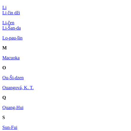
Li
Li čin dži
Li-čen
Li-Šan-da
Lo-pau-šin
M
Macuoka
O
Ou-Ši-dzen
Ouangová, K. T.
Q
Quang-Hui
S
Sun-Fui