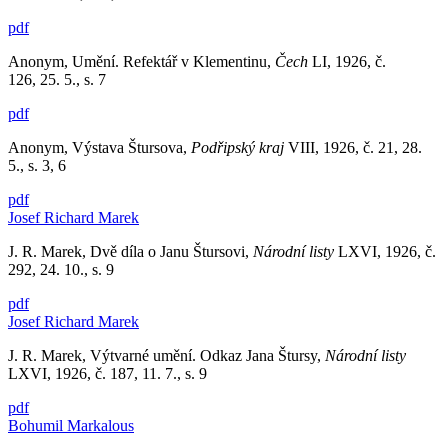
pdf
Anonym, Umění. Refektář v Klementinu,
Čech
LI, 1926, č.
126, 25. 5., s. 7
pdf
Anonym, Výstava Štursova,
Podřipský kraj
VIII, 1926, č. 21, 28.
5., s. 3, 6
pdf
Josef Richard Marek
J. R. Marek, Dvě díla o Janu Štursovi,
Národní listy
LXVI, 1926, č.
292, 24. 10., s. 9
pdf
Josef Richard Marek
J. R. Marek, Výtvarné umění. Odkaz Jana Štursy,
Národní listy
LXVI, 1926, č. 187, 11. 7., s. 9
pdf
Bohumil Markalous