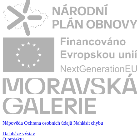
Nápověda
Ochrana osobních údajů
Nahlásit chybu
Databáze výstav
O projektu