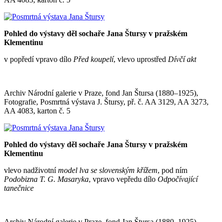
Pohled do výstavy děl sochaře Jana Štursy v pražském
Klementinu
v popředí vpravo dílo
Před koupelí
, vlevo uprostřed
Dívčí akt
Archiv Národní galerie v Praze, fond Jan Štursa (1880–1925),
Fotografie, Posmrtná výstava J. Štursy, př. č. AA 3129, AA 3273,
AA 4083, karton č. 5
Pohled do výstavy děl sochaře Jana Štursy v pražském
Klementinu
vlevo nadživotní
model lva se slovenským křížem
, pod ním
Podobizna T. G. Masaryka
, vpravo vepředu dílo
Odpočívající
tanečnice
Archiv Národní galerie v Praze, fond Jan Štursa (1880–1925),