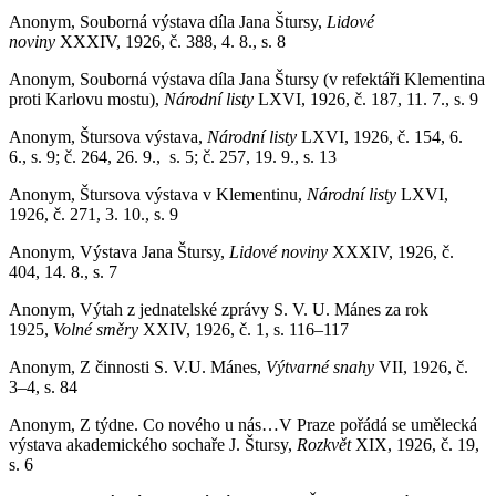
Anonym, Souborná výstava díla Jana Štursy,
Lidové
noviny
XXXIV, 1926, č. 388, 4. 8., s. 8
Anonym, Souborná výstava díla Jana Štursy (v refektáři Klementina
proti Karlovu mostu),
Národní listy
LXVI, 1926, č. 187, 11. 7., s. 9
Anonym, Štursova výstava,
Národní listy
LXVI, 1926, č. 154, 6.
6., s. 9; č. 264, 26. 9., s. 5; č. 257, 19. 9., s. 13
Anonym, Štursova výstava v Klementinu,
Národní listy
LXVI,
1926, č. 271, 3. 10., s. 9
Anonym, Výstava Jana Štursy,
Lidové noviny
XXXIV, 1926, č.
404, 14. 8., s. 7
Anonym, Výtah z jednatelské zprávy S. V. U. Mánes za rok
1925,
Volné směry
XXIV, 1926, č. 1, s. 116–117
Anonym, Z činnosti S. V.U. Mánes,
Výtvarné snahy
VII, 1926, č.
3–4, s. 84
Anonym, Z týdne. Co nového u nás…V Praze pořádá se umělecká
výstava akademického sochaře J. Štursy,
Rozkvět
XIX, 1926, č. 19,
s. 6