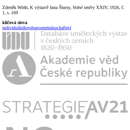
Zdeněk Wirth, K výstavě Jana Štursy,
Volné směry
XXIV, 1926, č.
1, s. 169
klíčová slova
individuální
kresba
posmrtná
sochařství