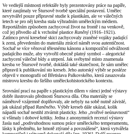
Ve vedlejší místnosti refektáře byly prezentovány práce na papíře,
které zaujímaly ve Štursově tvorbě speciální postavení. Umělec
nevytvářel pouze přípravné studie k plastikám, ale ve válečných
letech se pro něj kresba stala výhradním uměleckým médiem.
Reportážním způsobem zachycoval život na frontě i na venkově,
což jej přivedlo až k vrcholné plastice
Raněný
(1916–1921).
Zatímco první kresebné skici zachycovaly zraněné vojáky padající
k zemi, převedením do materiálu ztrácel námět svou autentičnost.
Sochař se více věnoval tělesnému kánonu a kompoziční odvážnosti
padajícího muže, aby vytvořil obecně platný symbol – alegorické
zachycení válečné bídy a utrpení. Jak svébytné místo znamenala
kresba ve Štursově tvorbě, dokládá také skutečnost, že sám umělec
připravil k publikování sto kreseb. Jeho autorský výběr se posléze
objevil v monografii od Břetislava Palkovského, která zasazovala
mistrovu kresbu do širšího uměleckohistorického kontextu.
Srovnání prací na papíře s plastickým dílem v rámci jedné výstavy
dobře ilustrovalo přednosti Štursova díla. Oba materiály se
námětově vzájemně doplňovaly, ale nebyly na sobě nutně závislé,
jak ukázal případ
Raněného
. Výběr kreseb dále ukázal, kolik
nápadů sochař nestihl ztvárnit plasticky. Jeho „tvořivé neúnavnosti“
si všímaly i dobové kritiky. Jedna z anonymních recenzí výstavy
žasla nad „podivuhodnou sumou práce uměleckého temperamentu,
lásky k předmětu, ke hmotě ztýrané a povznášené“, která vytvářela
kompozičně i výtvarně dokonalá díla [nn. 1926]. Další recenze