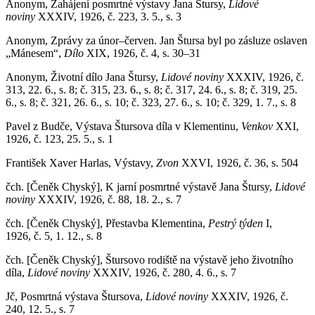
Anonym, Zahájení posmrtné výstavy Jana Štursy,
Lidové
noviny
XXXIV, 1926, č. 223, 3. 5., s. 3
Anonym, Zprávy za únor–červen. Jan Štursa byl po zásluze oslaven
„Mánesem“,
Dílo
XIX, 1926, č. 4, s. 30–31
Anonym, Životní dílo Jana Štursy,
Lidové noviny
XXXIV, 1926, č.
313, 22. 6., s. 8; č. 315, 23. 6., s. 8; č. 317, 24. 6., s. 8; č. 319, 25.
6., s. 8; č. 321, 26. 6., s. 10; č. 323, 27. 6., s. 10; č. 329, 1. 7., s. 8
Pavel z Budče, Výstava Štursova díla v Klementinu,
Venkov
XXI,
1926, č. 123, 25. 5., s. 1
František Xaver Harlas, Výstavy,
Zvon
XXVI, 1926, č. 36, s. 504
čch. [Čeněk Chyský], K jarní posmrtné výstavě Jana Štursy,
Lidové
noviny
XXXIV, 1926, č. 88, 18. 2., s. 7
čch. [Čeněk Chyský], Přestavba Klementina,
Pestrý týden
I,
1926, č. 5, 1. 12., s. 8
čch. [Čeněk Chyský], Štursovo rodiště na výstavě jeho životního
díla,
Lidové noviny
XXXIV, 1926, č. 280, 4. 6., s. 7
Jč, Posmrtná výstava Štursova,
Lidové noviny
XXXIV, 1926, č.
240, 12. 5., s. 7