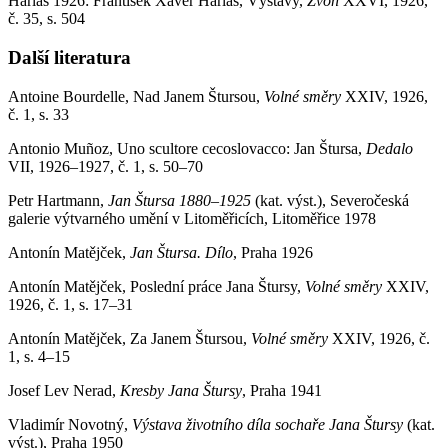
Harlas 1926: František Xaver Harlas, Výstavy,
Zvon
XXVI, 1926,
č. 35, s. 504
Další literatura
Antoine Bourdelle, Nad Janem Štursou,
Volné směry
XXIV, 1926,
č. 1, s. 33
Antonio Muñoz, Uno scultore cecoslovacco: Jan Štursa,
Dedalo
VII, 1926–1927, č. 1, s. 50–70
Petr Hartmann,
Jan Štursa
1880–1925
(kat. výst.), Severočeská
galerie výtvarného umění v Litoměřicích, Litoměřice 1978
Antonín Matějček,
Jan Štursa. Dílo
, Praha 1926
Antonín Matějček, Poslední práce Jana Štursy,
Volné směry
XXIV,
1926, č. 1, s. 17–31
Antonín Matějček, Za Janem Štursou,
Volné směry
XXIV, 1926, č.
1, s. 4–15
Josef Lev Nerad,
Kresby Jana Štursy
, Praha 1941
Vladimír Novotný,
V
ýstava životního díla sochaře Jana Štursy
(kat.
výst.), Praha 1950