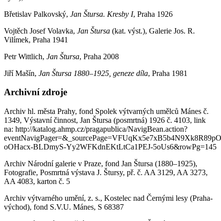
Břetislav Palkovský,
Jan Štursa.
Kresby I
, Praha 1926
Vojtěch Josef Volavka,
Jan Štursa
(kat. výst.), Galerie Jos. R.
Vilímek, Praha 1941
Petr Wittlich,
Jan Štursa
, Praha 2008
Jiří Mašín,
Jan Štursa 1880–1925, geneze díla
, Praha 1981
Archivní zdroje
Archiv hl. města Prahy, fond Spolek výtvarných umělců Mánes č.
1349, Výstavní činnost, Jan Štursa (posmrtná) 1926 č. 4103, link
na: http://katalog.ahmp.cz/pragapublica/NavigBean.action?
eventNavigPager=&_sourcePage=VFUqKx5e7xB5b4N9Xk8R89p
oOHacx-BLDmyS-Yy2WFKdnEKtLtCa1PEJ-5oUs6&rowPg=145
Archiv Národní galerie v Praze, fond Jan Štursa (1880–1925),
Fotografie, Posmrtná výstava J. Štursy, př. č. AA 3129, AA 3273,
AA 4083, karton č. 5
Archiv výtvarného umění, z. s., Kostelec nad Černými lesy (Praha-
východ), fond S.V.U. Mánes, S 68387