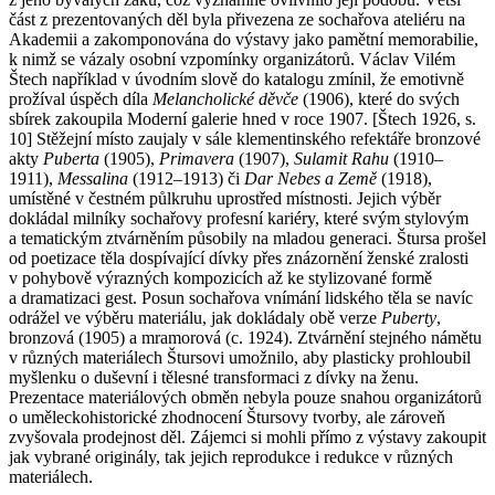
část z prezentovaných děl byla přivezena ze sochařova ateliéru na
Akademii a zakomponována do výstavy jako pamětní memorabilie,
k nimž se vázaly osobní vzpomínky organizátorů. Václav Vilém
Štech například v úvodním slově do katalogu zmínil, že emotivně
prožíval úspěch díla
Melancholické děvče
(1906), které do svých
sbírek zakoupila Moderní galerie hned v roce 1907. [Štech 1926, s.
10] Stěžejní místo zaujaly v sále klementinského refektáře bronzové
akty
Puberta
(1905),
Primavera
(1907),
Sulamit Rahu
(1910–
1911),
Messalina
(1912–1913) či
Dar Nebes a Země
(1918),
umístěné v čestném půlkruhu uprostřed místnosti. Jejich výběr
dokládal milníky sochařovy profesní kariéry, které svým stylovým
a tematickým ztvárněním působily na mladou generaci. Štursa prošel
od poetizace těla dospívající dívky přes znázornění ženské zralosti
v pohybově výrazných kompozicích až ke stylizované formě
a dramatizaci gest. Posun sochařova vnímání lidského těla se navíc
odrážel ve výběru materiálu, jak dokládaly obě verze
Puberty
,
bronzová (1905) a mramorová (c. 1924). Ztvárnění stejného námětu
v různých materiálech Štursovi umožnilo, aby plasticky prohloubil
myšlenku o duševní i tělesné transformaci z dívky na ženu.
Prezentace materiálových obměn nebyla pouze snahou organizátorů
o uměleckohistorické zhodnocení Štursovy tvorby, ale zároveň
zvyšovala prodejnost děl. Zájemci si mohli přímo z výstavy zakoupit
jak vybrané originály, tak jejich reprodukce i redukce v různých
materiálech.