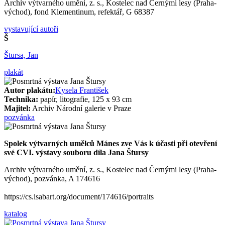
Archiv výtvarného umění, z. s., Kostelec nad Černými lesy (Praha-
východ), fond Klementinum, refektář, G 68387
vystavující autoři
Š
Štursa, Jan
plakát
Autor plakátu:
Kysela František
Technika:
papír, litografie, 125 x 93 cm
Majitel:
Archiv Národní galerie v Praze
pozvánka
Spolek výtvarných umělců Mánes zve Vás k účasti při otevření
své CVI. výstavy souboru díla Jana Štursy
Archiv výtvarného umění, z. s., Kostelec nad Černými lesy (Praha-
východ), pozvánka, A 174616
https://cs.isabart.org/document/174616/portraits
katalog