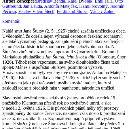
Autoři koncepce:
Břetislav Benda
,
Karel Dvořák
,
Emil Filla
,
Otto
Gutfreund
,
Jan Lauda
,
Antonín Matějček
,
Kamil Novotný
,
Jaromír
Pečírka
,
Václav Vilém Štech
,
Ferdinand Štursa
,
Václav Žalud
komentář
Náhlá smrt Jana Štursy (2. 5. 1925) citelně zasáhla uměleckou obec.
Uvědomění, že odešla nejen výrazná osobnost českého sochařství,
ale také významný pedagog, zahájilo sérií pietních akcí zacílených
na umělecko-historické zhodnocení jeho celoživotního díla. Na
Štursův tvůrčí odkaz nejprve upozornil výtvarný kritik Bohumil
Markalous přednáškou
Jan Štursa, jeho život a dílo
(Olomouc, únor
1926). Téhož roku vzpomenul na svého dlouholetého člena také
spolek Mánes a uspořádal Štursovu posmrtnou výstavu.
V návaznosti na ni byly vydány dvě monografie, Antonína Matějčka
(1926) a Břetislava Palkovského (1926), v nichž byl zesnulý sochař
představen jako pokračovatel myslbekovské tradice, který si
zaslouží jedno z předních míst v pantheonu národních umělců.
Slavnostní otevření retrospektivní výstavy proběhlo v refektáři
pražského Klementina přesně rok po sochařově úmrtí, a sice
v neděli 2. května 1926. Dle původních plánů měly být prostory
zpřístupněny do konce července, nakonec však došlo k prodloužení
akce až do začátku října. Exponátovou náplň připravil výstavní
komitét složený nejen ze Štursových kolegů a přátel, ale především
z jeho bývalých žáků, což významně ovlivnilo její podobu. Větší