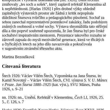
zmiňovaly „les soch a sošek“, který zaplavil refektář Klementina až
k nepřehlednosti. [Harlas 1926] I přes drobné výtky ohledně
zaplněných výstavních prostor ale žádná z kritik nepopírala
důležitost Štursova tvůrčího a pedagogického působení. Sochař za
sebou zanechal reprezentativní pomníkové zakázky, řadu podobizen
známých osobností a volné sochy. Výstava shromáždila tato stěžejní
díla a tím poprvé souhrnně upozornila, že Jan Štursa byl pro české
sochařství inspirativním mentorem. Prezentace takového rozsahu se
zároveň zapsala do mysli meziválečné generace, která ve třicátých
a čtyřicátých letech na jeho dílo navazovala a pokračovala
v sugestivním ztvárnění tělesného aktu.
Martina Bezoušková
Citovaná literatura
Štech 1926: Václav Vilém Štech, Vzpomínka na Jana Štursu, in:
Kamil Novotný – Václav Vilém Štech,
CVI. výstava S. V. U. Mánes
v Praze. Jan Štursa 1880–1925
(kat. výst.), SVU Mánes, Praha
1926, s. 9–21
nn. 1926: nn., Umění. Refektář v Klementinu,
Čech
LI, 1926, 25.
5., č. 126, s. 7