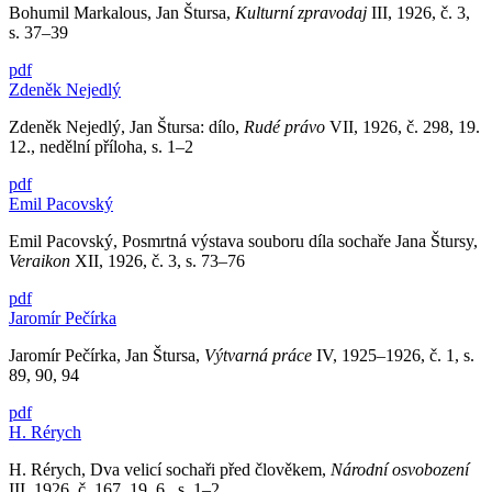
Bohumil Markalous, Jan Štursa,
Kulturní zpravodaj
III, 1926, č. 3,
s. 37–39
pdf
Zdeněk Nejedlý
Zdeněk Nejedlý, Jan Štursa: dílo,
Rudé právo
VII, 1926, č. 298, 19.
12., nedělní příloha, s. 1–2
pdf
Emil Pacovský
Emil Pacovský, Posmrtná výstava souboru díla sochaře Jana Štursy,
Veraikon
XII, 1926, č. 3, s. 73–76
pdf
Jaromír Pečírka
Jaromír Pečírka, Jan Štursa,
Výtvarná práce
IV, 1925–1926, č. 1, s.
89, 90, 94
pdf
H. Rérych
H. Rérych, Dva velicí sochaři před člověkem,
Národní osvobození
III, 1926, č. 167, 19. 6., s. 1–2