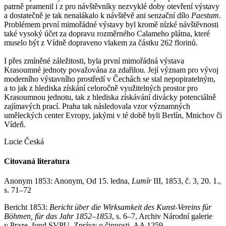
patrně pramenil i z pro návštěvníky nezvyklé doby otevření výstavy
a dostatečně je tak nenalákalo k návštěvě ani senzační dílo
Paestum
.
Problémem první mimořádné výstavy byl kromě nízké návštěvnosti
také vysoký účet za dopravu rozměrného Calameho plátna, které
muselo být z Vídně dopraveno vlakem za částku 262 florinů.
I přes zmíněné záležitosti, byla první mimořádná výstava
Krasoumné jednoty považována za zdařilou. Její význam pro vývoj
moderního výstavního prostředí v Čechách se stal nepopiratelným,
a to jak z hlediska získání celoročně využitelných prostor pro
Krasoumnou jednotu, tak z hlediska získávání divácky potenciálně
zajímavých prací. Praha tak následovala vzor významných
uměleckých center Evropy, jakými v té době byli Berlín, Mnichov či
Vídeň.
Lucie Česká
Citovaná literatura
Anonym 1853: Anonym, Od 15. ledna,
Lumír
III, 1853, č. 3, 20. 1.,
s. 71–72
Bericht 1853:
Bericht über die Wirksamkeit des Kunst-Vereins für
Böhmen, für das Jahr 1852–1853
, s. 6–7, Archiv Národní galerie
v Praze, fond SVPU, Zprávy o činnosti, AA 1259