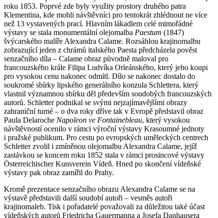
roku 1853. Poprvé zde byly využity prostory druhého patra
Klementina, kde mohli návštěvníci pro tentokrát zhlédnout ne více
než 13 vystavených prací. Hlavním lákadlem celé mimořádné
výstavy se stala monumentální olejomalba
Paestum
(1847)
švýcarského malíře Alexandra Calame. Rozsáhlou krajinomalbu
zobrazující jeden z chrámů italského Paesta předcházela pověst
senzačního díla – Calame obraz původně maloval pro
francouzského krále Filipa Ludvíka Orleánského, který jeho koupi
pro vysokou cenu nakonec odmítl. Dílo se nakonec dostalo do
soukromé sbírky lipského generálního konzula Schlettera, který
vlastnil významnou sbírku děl především soudobých francouzských
autorů. Schletter podnikal se svými nejzajímavějšími obrazy
zahraniční turné – o dva roky dříve tak v Evropě představil obraz
Paula Delaroche
Napoleon ve Fontainebleau
, který vysokou
návštěvností ocenilo v rámci výroční výstavy Krasoumné jednoty
i pražské publikum. Pro cestu po evropských uměleckých centrech
Schletter zvolil i zmíněnou olejomalbu Alexandra Calame, jejíž
zastávkou se koncem roku 1852 stala v rámci prosincové výstavy
Österreichischer Kunsverein Vídeň. Hned po skončení vídeňské
výstavy pak obraz zamířil do Prahy.
Kromě prezentace senzačního obrazu Alexandra Calame se na
výstavě představili další soudobí autoři – vesměs autoři
krajinomaleb. Tisk i pořadatelé považovali za důležitou také účast
vídeňských autorů Friedricha Gauermanna a Josefa Danhausera