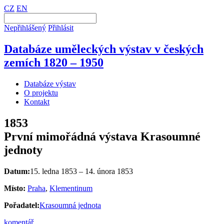
CZ
EN
Nepřihlášený
Přihlásit
Databáze uměleckých výstav v českých
zemích 1820 – 1950
Databáze výstav
O projektu
Kontakt
1853
První mimořádná výstava Krasoumné
jednoty
Datum:
15. ledna 1853 – 14. února 1853
Místo:
Praha
,
Klementinum
Pořadatel:
Krasoumná jednota
komentář