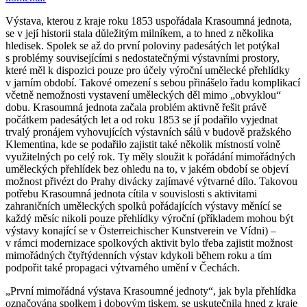
Výstava, kterou z kraje roku 1853 uspořádala Krasoumná jednota,
se v její historii stala důležitým milníkem, a to hned z několika
hledisek. Spolek se až do první poloviny padesátých let potýkal
s problémy souvisejícími s nedostatečnými výstavními prostory,
které měl k dispozici pouze pro účely výroční umělecké přehlídky
v jarním období. Takové omezení s sebou přinášelo řadu komplikací
včetně nemožnosti vystavení uměleckých děl mimo „obvyklou“
dobu. Krasoumná jednota začala problém aktivně řešit právě
počátkem padesátých let a od roku 1853 se jí podařilo vyjednat
trvalý pronájem vyhovujících výstavních sálů v budově pražského
Klementina, kde se podařilo zajistit také několik místností volně
využitelných po celý rok. Ty měly sloužit k pořádání mimořádných
uměleckých přehlídek bez ohledu na to, v jakém období se objeví
možnost přivézt do Prahy divácky zajímavé výtvarné dílo. Takovou
potřebu Krasoumná jednota cítila v souvislosti s aktivitami
zahraničních uměleckých spolků pořádajících výstavy měnící se
každý měsíc nikoli pouze přehlídky výroční (příkladem mohou být
výstavy konající se v Österreichischer Kunstverein ve Vídni) –
v rámci modernizace spolkových aktivit bylo třeba zajistit možnost
mimořádných čtyřtýdenních výstav kdykoli během roku a tím
podpořit také propagaci výtvarného umění v Čechách.
„První mimořádná výstava Krasoumné jednoty“, jak byla přehlídka
označována spolkem i dobovým tiskem, se uskutečnila hned z kraje