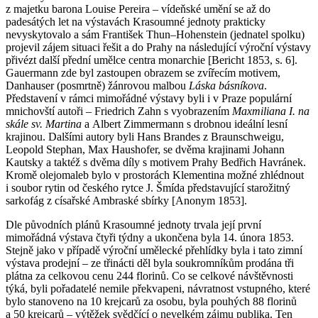
z majetku barona Louise Pereira – vídeňské umění se až do
padesátých let na výstavách Krasoumné jednoty prakticky
nevyskytovalo a sám František Thun–Hohenstein (jednatel spolku)
projevil zájem situaci řešit a do Prahy na následující výroční výstavy
přivézt další přední umělce centra monarchie [Bericht 1853, s. 6].
Gauermann zde byl zastoupen obrazem se zvířecím motivem,
Danhauser (posmrtně) žánrovou malbou
Láska básníkova
.
Představení v rámci mimořádné výstavy byli i v Praze populární
mnichovští autoři – Friedrich Zahn s vyobrazením
Maxmiliana I. na
skále sv. Martina
a Albert Zimmermann s drobnou ideální lesní
krajinou. Dalšími autory byli Hans Brandes z Braunschweigu,
Leopold Stephan, Max Haushofer, se dvěma krajinami Johann
Kautsky a taktéž s dvěma díly s motivem Prahy Bedřich Havránek.
Kromě olejomaleb bylo v prostorách Klementina možné zhlédnout
i soubor rytin od českého rytce J. Šmída představující starožitný
sarkofág z císařské Ambraské sbírky [Anonym 1853].
Dle původních plánů Krasoumné jednoty trvala její první
mimořádná výstava čtyři týdny a ukončena byla 14. února 1853.
Stejně jako v případě výroční umělecké přehlídky byla i tato zimní
výstava prodejní – ze třinácti děl byla soukromníkům prodána tři
plátna za celkovou cenu 244 florinů. Co se celkové návštěvnosti
týká, byli pořadatelé nemile překvapeni, návratnost vstupného, které
bylo stanoveno na 10 krejcarů za osobu, byla pouhých 88 florinů
a 50 krejcarů – výtěžek svědčící o nevelkém zájmu publika. Ten