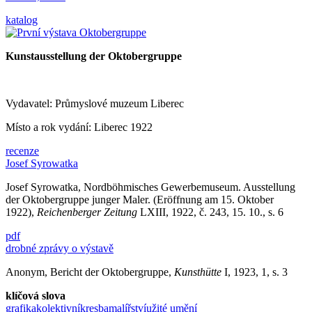
katalog
Kunstausstellung der Oktobergruppe
Vydavatel: Průmyslové muzeum Liberec
Místo a rok vydání: Liberec 1922
recenze
Josef Syrowatka
Josef Syrowatka, Nordböhmisches Gewerbemuseum. Ausstellung
der Oktobergruppe junger Maler. (Eröffnung am 15. Oktober
1922),
Reichenberger Zeitung
LXIII, 1922, č. 243, 15. 10., s. 6
pdf
drobné zprávy o výstavě
Anonym, Bericht der Oktobergruppe,
Kunsthütte
I, 1923, 1, s. 3
klíčová slova
grafika
kolektivní
kresba
malířství
užité umění