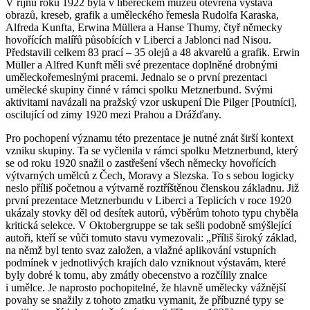
V říjnu roku 1922 byla v libereckém muzeu otevřena výstava
obrazů, kreseb, grafik a uměleckého řemesla Rudolfa Karaska,
Alfreda Kunfta, Erwina Müllera a Hanse Thumy, čtyř německy
hovořících malířů působících v Liberci a Jablonci nad Nisou.
Představili celkem 83 prací – 35 olejů a 48 akvarelů a grafik. Erwin
Müller a Alfred Kunft měli své prezentace doplněné drobnými
uměleckořemeslnými pracemi. Jednalo se o první prezentaci
umělecké skupiny činné v rámci spolku Metznerbund. Svými
aktivitami navázali na pražský vzor uskupení Die Pilger [Poutníci],
oscilující od zimy 1920 mezi Prahou a Drážďany.
Pro pochopení významu této prezentace je nutné znát širší kontext
vzniku skupiny. Ta se vyčlenila v rámci spolku Metznerbund, který
se od roku 1920 snažil o zastřešení všech německy hovořících
výtvarných umělců z Čech, Moravy a Slezska. To s sebou logicky
neslo příliš početnou a výtvarně roztříštěnou členskou základnu. Již
první prezentace Metznerbundu v Liberci a Teplicích v roce 1920
ukázaly stovky děl od desítek autorů, výběrům tohoto typu chyběla
kritická selekce. V Oktobergruppe se tak sešli podobně smýšlející
autoři, kteří se vůči tomuto stavu vymezovali: „Příliš široký základ,
na němž byl tento svaz založen, a vlažné aplikování vstupních
podmínek v jednotlivých krajích dalo vzniknout výstavám, které
byly dobré k tomu, aby zmátly obecenstvo a rozčílily znalce
i umělce. Je naprosto pochopitelné, že hlavně umělecky vážnější
povahy se snažily z tohoto zmatku vymanit, že příbuzné typy se