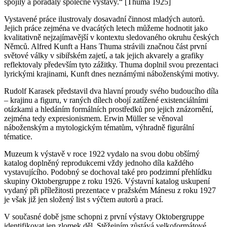
spojily a pořádaly společné výstavy.“ [Thuma 1925]
Vystavené práce ilustrovaly dosavadní činnost mladých autorů.
Jejich práce zejména ve dvacátých letech můžeme hodnotit jako
kvalitativně nejzajímavější v kontextu sledovaného okruhu českých
Němců. Alfred Kunft a Hans Thuma strávili značnou část první
světové války v sibiřském zajetí, a tak jejich akvarely a grafiky
reflektovaly především tyto zážitky. Thuma doplnil svou prezentaci
lyrickými krajinami, Kunft dnes neznámými náboženskými motivy.
Rudolf Karasek představil dva hlavní proudy svého budoucího díla
– krajinu a figuru, v raných dílech obojí zatížené existenciálními
otázkami a hledáním formálních prostředků pro jejich znázornění,
zejména tedy expresionismem. Erwin Müller se věnoval
náboženským a mytologickým tématům, výhradně figurální
tématice.
Muzeum k výstavě v roce 1922 vydalo na svou dobu obšírný
katalog doplněný reprodukcemi vždy jednoho díla každého
vystavujícího. Podobný se dochoval také pro podzimní přehlídku
skupiny Oktobergruppe z roku 1926. Výstavní katalog uskupení
vydaný při příležitosti prezentace v pražském Mánesu z roku 1927
je však již jen složený list s výčtem autorů a prací.
V současné době jsme schopni z první výstavy Oktobergruppe
identifikovat jen zlomek děl. Stěžejním zůstává velkoformátové