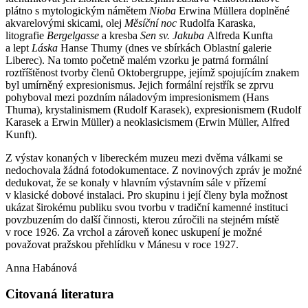
plátno s mytologickým námětem
Nioba
Erwina Müllera doplněné
akvarelovými skicami, olej
Měsíční noc
Rudolfa Karaska,
litografie
Bergelgasse
a kresba
Sen sv. Jakuba
Alfreda Kunfta
a lept
Láska
Hanse Thumy (dnes ve sbírkách Oblastní galerie
Liberec). Na tomto početně malém vzorku je patrná formální
roztříštěnost tvorby členů Oktobergruppe, jejímž spojujícím znakem
byl umírněný expresionismus. Jejich formální rejstřík se zprvu
pohyboval mezi pozdním náladovým impresionismem (Hans
Thuma), krystalinismem (Rudolf Karasek), expresionismem (Rudolf
Karasek a Erwin Müller) a neoklasicismem (Erwin Müller, Alfred
Kunft).
Z výstav konaných v libereckém muzeu mezi dvěma válkami se
nedochovala žádná fotodokumentace. Z novinových zpráv je možné
dedukovat, že se konaly v hlavním výstavním sále v přízemí
v klasické dobové instalaci. Pro skupinu i její členy byla možnost
ukázat širokému publiku svou tvorbu v tradiční kamenné instituci
povzbuzením do další činnosti, kterou zúročili na stejném místě
v roce 1926. Za vrchol a zároveň konec uskupení je možné
považovat pražskou přehlídku v Mánesu v roce 1927.
Anna Habánová
Citovaná literatura