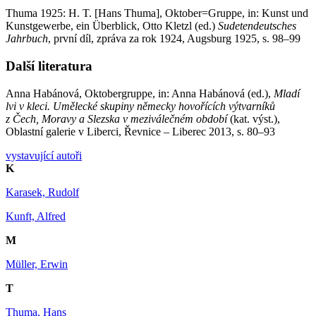
Thuma 1925: H. T. [Hans Thuma], Oktober=Gruppe, in: Kunst und
Kunstgewerbe, ein Überblick, Otto Kletzl (ed.)
Sudetendeutsches
Jahrbuch
, první díl, zpráva za rok 1924, Augsburg 1925, s. 98–99
Další literatura
Anna Habánová, Oktobergruppe, in: Anna Habánová (ed.),
Mladí
lvi v kleci. Umělecké skupiny německy hovořících výtvarníků
z Čech, Moravy a Slezska v meziválečném období
(kat. výst.),
Oblastní galerie v Liberci, Řevnice – Liberec 2013, s. 80–93
vystavující autoři
K
Karasek, Rudolf
Kunft, Alfred
M
Müller, Erwin
T
Thuma, Hans