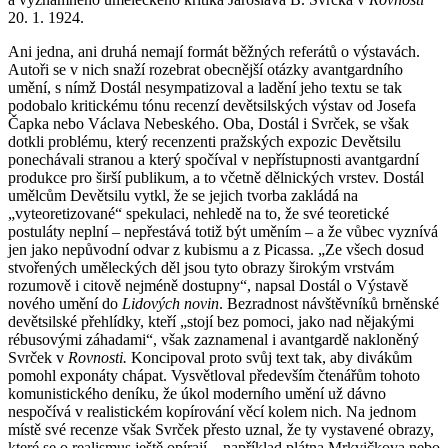
20. 1. 1924.
Ani jedna, ani druhá nemají formát běžných referátů o výstavách.
Autoři se v nich snaží rozebrat obecnější otázky avantgardního
umění, s nímž Dostál nesympatizoval a ladění jeho textu se tak
podobalo kritickému tónu recenzí devětsilských výstav od Josefa
Čapka nebo Václava Nebeského. Oba, Dostál i Svrček, se však
dotkli problému, který recenzenti pražských expozic Devětsilu
ponechávali stranou a který spočíval v nepřístupnosti avantgardní
produkce pro širší publikum, a to včetně dělnických vrstev. Dostál
umělcům Devětsilu vytkl, že se jejich tvorba zakládá na
„vyteoretizované“ spekulaci, nehledě na to, že své teoretické
postuláty neplní – nepřestává totiž být uměním – a že vůbec vyznívá
jen jako nepůvodní odvar z kubismu a z Picassa. „Ze všech dosud
stvořených uměleckých děl jsou tyto obrazy širokým vrstvám
rozumově i citově nejméně dostupny“, napsal Dostál o Výstavě
nového umění do
Lidových novin
. Bezradnost návštěvníků brněnské
devětsilské přehlídky, kteří „stojí bez pomoci, jako nad nějakými
rébusovými záhadami“, však zaznamenal i avantgardě nakloněný
Svrček v
Rovnosti.
Koncipoval proto svůj text tak, aby divákům
pomohl exponáty chápat. Vysvětloval především čtenářům tohoto
komunistického deníku, že úkol moderního umění už dávno
nespočívá v realistickém kopírování věcí kolem nich. Na jednom
místě své recenze však Svrček přesto uznal, že ty vystavené obrazy,
které se o realismus ještě opírají – například plátna Mrkvičkova nebo