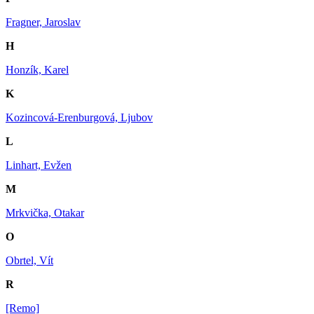
Fragner, Jaroslav
H
Honzík, Karel
K
Kozincová-Erenburgová, Ljubov
L
Linhart, Evžen
M
Mrkvička, Otakar
O
Obrtel, Vít
R
[Remo]