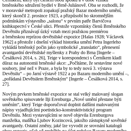
brněnského sdružení bydlel v Brně-Juliánově. Oba se rozhodli, že
v moravské metropoli zopakují pražský Bazar moderního umění,
který skončil 2. prosince 1923, a přizpůsobí ho skromnějším
podmínkám výstavního „salonu“ v prvním patře Barvičova
knihkupectví v České ulici. Přestože vzpomínky členů Brněnského
Devětsilu přiznávají úzký vztah mezi pražskou premiérou
a brněnskou reprízou devětsilské expozice [Halas 1928; Václavek
1962] a přestože i dnešní výklad historika umění Petra Ingerleho
vykládá brněnský počin jako symbolické „translatio“, přenesení
avantgardní devětsilské myšlenky z Prahy do Brna [Ingerle –
Česálková 2014, s. 26], Teige v korespondenci s Černíkem kladl
důraz na autonomii brněnské akce: „Počítáme, že sestavíme nové
soubory, jiné než v Praze, a byla by to tedy nová 3. výstava
Devětsilu“ – po Jarní výstavě 1922 a po Bazaru moderního umění –,
„pořádaná Devětsilem Brněnským“ [Ingerle – Česálková 2014, s.
27].
Novým prvkem brněnské expozice se stal velký malovaný slogan
sovětského spisovatele Ilji Erenburga „Nové umění přestane býti
uměním“, který Teige doporučoval doplnit dalšími malovanými
nápisy vyjadřujícími poetisticko-konstruktivistický program
Devětsilu. Mezi vystavujícími se nově objevila Erenburgova
manželka, malířka Ljubov Kozincová, jakožto zástupkyně sovětské
avantgardy. Ostatní změny, jaké lze vyvodit ze srovnání katalogů
obou expozic, však už proběhly na účet redukce Bazaru moderního