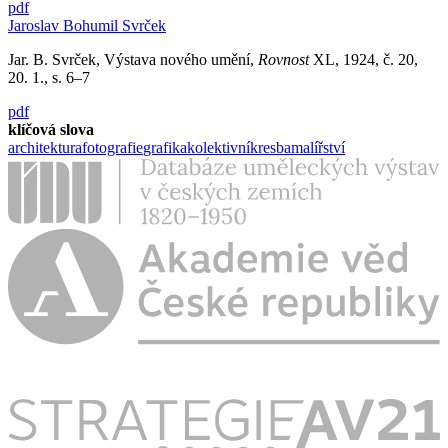
pdf
Jaroslav Bohumil Svrček
Jar. B. Svrček, Výstava nového umění,
Rovnost
XL, 1924, č. 20,
20. 1., s. 6–7
pdf
klíčová slova
architektura
fotografie
grafika
kolektivní
kresba
malířství