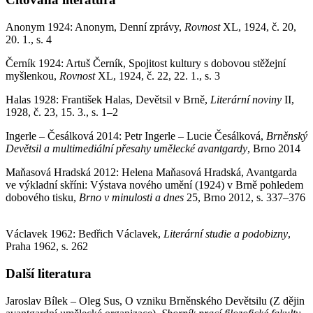
Anonym 1924: Anonym, Denní zprávy,
Rovnost
XL, 1924, č. 20,
20. 1., s. 4
Černík 1924: Artuš Černík, Spojitost kultury s dobovou stěžejní
myšlenkou,
Rovnost
XL, 1924, č. 22, 22. 1., s. 3
Halas 1928: František Halas, Devětsil v Brně,
Literární noviny
II,
1928, č. 23, 15. 3., s. 1–2
Ingerle – Česálková 2014: Petr Ingerle – Lucie Česálková,
Brněnský
Devětsil a multimediální přesahy umělecké avantgardy
, Brno 2014
Maňasová Hradská 2012: Helena Maňasová Hradská, Avantgarda
ve výkladní skříni: Výstava nového umění (1924) v Brně pohledem
dobového tisku,
Brno v minulosti a dnes
25, Brno 2012, s. 337–376
Václavek 1962: Bedřich Václavek,
Literární studie a podobizny
,
Praha 1962, s. 262
Další literatura
Jaroslav Bílek – Oleg Sus, O vzniku Brněnského Devětsilu (Z dějin