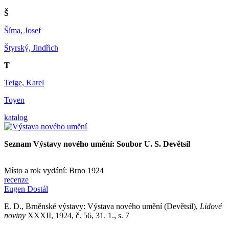
Š
Šíma, Josef
Štyrský, Jindřich
T
Teige, Karel
Toyen
katalog
Seznam Výstavy nového umění: Soubor U. S. Devětsil
Místo a rok vydání: Brno 1924
recenze
Eugen Dostál
E. D., Brněnské výstavy: Výstava nového umění (Devětsil),
Lidové
noviny
XXXII, 1924, č. 56, 31. 1., s. 7