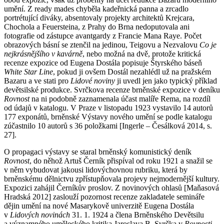
umění. Z ready mades chyběla kadeřnická panna a zrcadlo
portrétující diváky, absentovaly projekty architektů Krejcara,
Chochola a Feuersteina, z Prahy do Brna nedoputovala ani
fotografie od zástupce avantgardy z Francie Mana Raye. Počet
obrazových básní se ztenčil na jedinou, Teigovu a Nezvalovu
Co je
nejkrásnějšího v kavárně
, nebo možná na dvě, protože kritická
recenze expozice od Eugena Dostála popisuje Štyrského báseň
White Star Line
, pokud ji ovšem Dostál nezahlédl už na pražském
Bazaru a ve stati pro
Lidové noviny
ji uvedl jen jako typický příklad
devětsilské produkce. Svrčkova recenze brněnské expozice v deníku
Rovnost
na ni podobně zaznamenala účast malíře Rema, na rozdíl
od údajů v katalogu. V Praze v listopadu 1923 vystavilo 14 autorů
177 exponátů, brněnské Výstavy nového umění se podle katalogu
zúčastnilo 10 autorů s 36 položkami [Ingerle – Česálková 2014, s.
27].
O propagaci výstavy se staral brněnský komunistický deník
Rovnost
, do něhož Artuš Černík přispíval od roku 1921 a snažil se
v něm vybudovat jakousi lidovýchovnou rubriku, která by
brněnskému dělnictvu zpřístupňovala projevy nejmodernější kultury.
Expozici zahájil Černíkův proslov. Z novinových ohlasů [Maňasová
Hradská 2012] zaslouží pozornost recenze zakladatele semináře
dějin umění na nové Masarykově univerzitě Eugena Dostála
v
Lidových novinách
31. 1. 1924 a člena Brněnského Devětsilu
a významného uměleckého kritika Jaroslava B. Svrčka v
Rovnosti