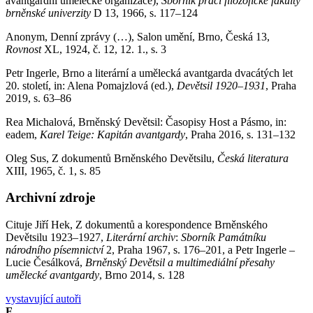
avantgardní umělecké organizace),
Sborník prací filozofické fakulty
brněnské univerzity
D 13, 1966, s. 117–124
Anonym, Denní zprávy (…), Salon umění, Brno, Česká 13,
Rovnost
XL, 1924, č. 12, 12. 1., s. 3
Petr Ingerle, Brno a literární a umělecká avantgarda dvacátých let
20. století, in: Alena Pomajzlová (ed.),
Devětsil 1920–1931
, Praha
2019, s. 63–86
Rea Michalová, Brněnský Devětsil: Časopisy Host a Pásmo, in:
eadem,
Karel Teige: Kapitán avantgardy
, Praha 2016, s. 131–132
Oleg Sus, Z dokumentů Brněnského Devětsilu,
Česká literatura
XIII, 1965, č. 1, s. 85
Archivní zdroje
Cituje Jiří Hek, Z dokumentů a korespondence Brněnského
Devětsilu 1923–1927,
Literární archiv
:
Sborník Památníku
národního písemnictví
2, Praha 1967, s. 176–201, a Petr Ingerle –
Lucie Česálková,
Brněnský Devětsil a multimediální přesahy
umělecké avantgardy
, Brno 2014, s. 128
vystavující autoři
F