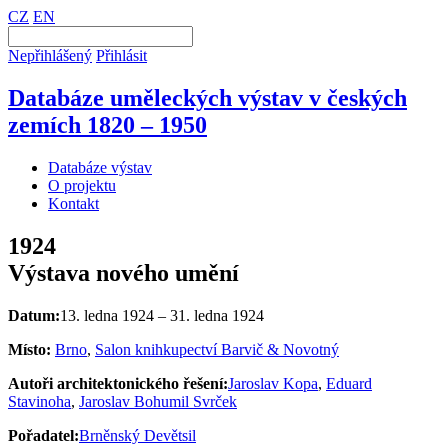
CZ
EN
Nepřihlášený
Přihlásit
Databáze uměleckých výstav v českých
zemích 1820 – 1950
Databáze výstav
O projektu
Kontakt
1924
Výstava nového umění
Datum:
13. ledna 1924 – 31. ledna 1924
Místo:
Brno
,
Salon knihkupectví Barvič & Novotný
Autoři architektonického řešení:
Jaroslav Kopa
,
Eduard
Stavinoha
,
Jaroslav Bohumil Svrček
Pořadatel:
Brněnský Devětsil