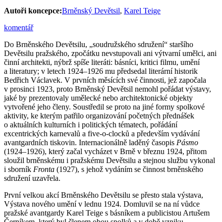
Autoři koncepce:
Brněnský Devětsil
,
Karel Teige
komentář
Do Brněnského Devětsilu, „soudružského sdružení“ staršího
Devětsilu pražského, zpočátku nevstupovali ani výtvarní umělci, ani
činní architekti, nýbrž spíše literáti: básníci, kritici filmu, umění
a literatury; v letech 1924–1926 mu předsedal literární historik
Bedřich Václavek. V prvních měsících své činnosti, jež započala
v prosinci 1923, proto Brněnský Devětsil nemohl pořádat výstavy,
jaké by prezentovaly umělecké nebo architektonické objekty
vytvořené jeho členy. Soustředil se proto na jiné formy spolkové
aktivity, ke kterým patřilo organizování početných přednášek
o aktuálních kulturních i politických tématech, pořádání
excentrických karnevalů a five-o-clocků a především vydávání
avantgardních tiskovin. Internacionálně laděný časopis
Pásmo
(1924–1926), který začal vycházet v Brně v březnu 1924, přitom
sloužil brněnskému i pražskému Devětsilu a stejnou službu vykonal
i sborník
Fronta
(1927), s jehož vydáním se činnost brněnského
sdružení uzavřela.
První velkou akcí Brněnského Devětsilu se přesto stala výstava,
Výstava nového umění v lednu 1924. Domluvil se na ní vůdce
pražské avantgardy Karel Teige s básníkem a publicistou Artušem
Černíkem, který byl členem obou spolků a v době vzniku