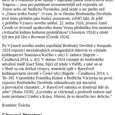
Teigova –, jsou pro publikum srozumitelnější než exponáty od
Toyen nebo od Jindřicha Štyrského, jimž nejde o nic jiného než
o „čistou lyriku formy“. O tom, že se členům Brněnského Devětsilu
jevil tento problém jako hodný pozornosti, svědčí fakt, že ještě
v průběhu Výstavy nového umění, 22. ledna 1924, pronesl Artuš
Černík ve dvoraně spolkového domu Vesna přednášku Jest moderní
civilizační kultura kulturou proletářskou? [Anonym 1924] a otiskl
týž den její část v
Rovnosti
[Černík 1924].
Po Výstavě nového umění uspořádal Brněnský Devětsil v listopadu
1924 expozici mezinárodních avantgardních tiskovin ve výkladu
knihkupectví Stanislava Kočího v ulici U radnice [Ingerle –
Česálková 2014, s. 41]. V dubnu 1924 vstoupil do brněnského
sdružení malíř Josef Šíma, žijící už tehdy v Paříži, a také on se
v Brně za rok dočkal výstavy, tentokrát opět v Barvičově
knihkupeckém závodě v České ulici [Ingerle – Česálková 2014, s.
36–39]. Vzpomínky Františka Halase a Bedřicha Václavka na první
expozici Brněnského Devětsilu zdůrazňovaly její iniciační
a provokační charakter. „V Barvičově salonku se dostávají lidé do
sebe“ [Halas 1928]: „Lyceistky se chichotají a profesoři rudnou nad
touto profanací Umění a Krásy. Hlavní, že to skončilo bez deficitu.“
Rostislav Švácha
Citovaná literatura