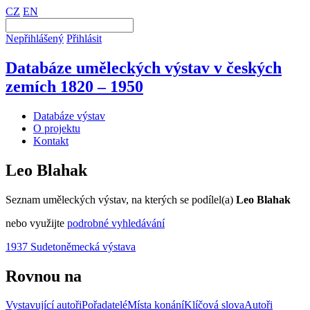
CZ
EN
Nepřihlášený
Přihlásit
Databáze uměleckých výstav v českých
zemích 1820 – 1950
Databáze výstav
O projektu
Kontakt
Leo Blahak
Seznam uměleckých výstav, na kterých se podílel(a)
Leo Blahak
nebo využijte
podrobné vyhledávání
1937 Sudetoněmecká výstava
Rovnou na
Vystavující autoři
Pořadatelé
Místa konání
Klíčová slova
Autoři