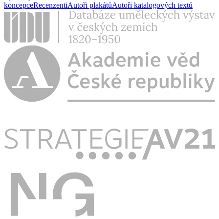
koncepce
Recenzenti
Autoři plakátů
Autoři katalogových textů