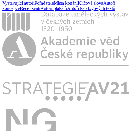
Vystavující autoři
Pořadatelé
Místa konání
Klíčová slova
Autoři
koncepce
Recenzenti
Autoři plakátů
Autoři katalogových textů