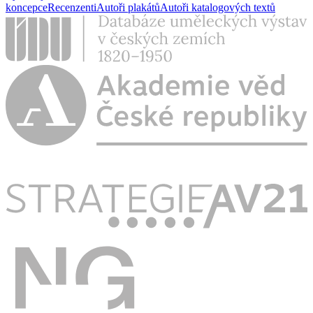
koncepce
Recenzenti
Autoři plakátů
Autoři katalogových textů