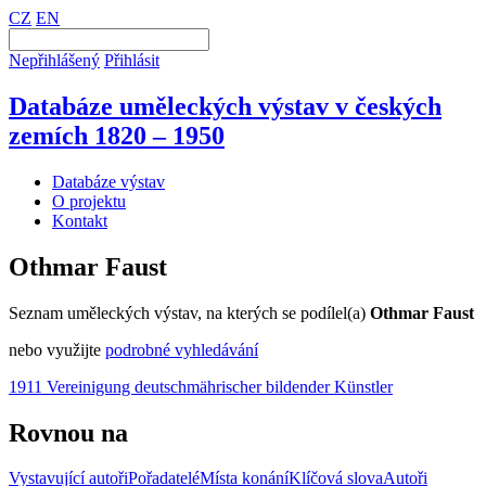
CZ
EN
Nepřihlášený
Přihlásit
Databáze uměleckých výstav v českých
zemích 1820 – 1950
Databáze výstav
O projektu
Kontakt
Othmar Faust
Seznam uměleckých výstav, na kterých se podílel(a)
Othmar Faust
nebo využijte
podrobné vyhledávání
1911 Vereinigung deutschmährischer bildender Künstler
Rovnou na
Vystavující autoři
Pořadatelé
Místa konání
Klíčová slova
Autoři