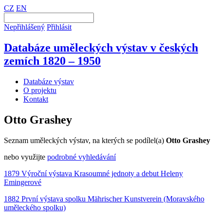
CZ
EN
Nepřihlášený
Přihlásit
Databáze uměleckých výstav v českých
zemích 1820 – 1950
Databáze výstav
O projektu
Kontakt
Otto Grashey
Seznam uměleckých výstav, na kterých se podílel(a)
Otto Grashey
nebo využijte
podrobné vyhledávání
1879 Výroční výstava Krasoumné jednoty a debut Heleny
Emingerové
1882 První výstava spolku Mährischer Kunstverein (Moravského
uměleckého spolku)