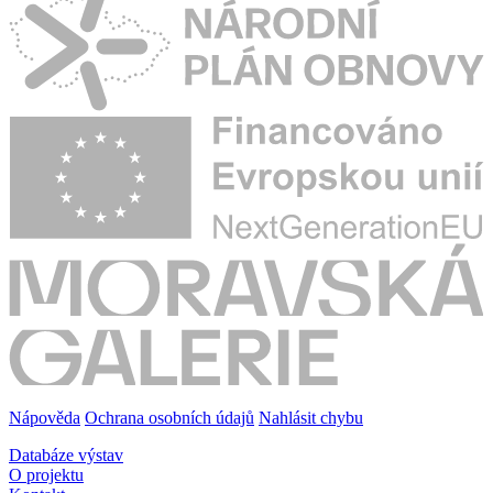
Nápověda
Ochrana osobních údajů
Nahlásit chybu
Databáze výstav
O projektu