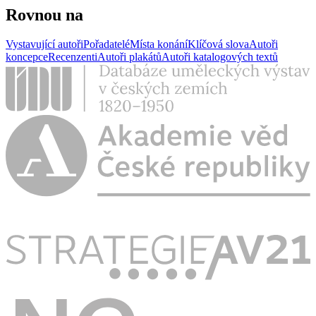
Rovnou na
Vystavující autoři
Pořadatelé
Místa konání
Klíčová slova
Autoři
koncepce
Recenzenti
Autoři plakátů
Autoři katalogových textů