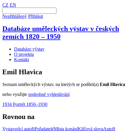
CZ
EN
Nepřihlášený
Přihlásit
Databáze uměleckých výstav v českých
zemích 1820 – 1950
Databáze výstav
O projektu
Kontakt
Emil Hlavica
Seznam uměleckých výstav, na kterých se podílel(a)
Emil Hlavica
nebo využijte
podrobné vyhledávání
1934 Portrét 1850–1930
Rovnou na
Vystavující autoři
Pořadatelé
Místa konání
Klíčová slova
Autoři