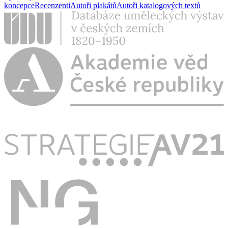
koncepce
Recenzenti
Autoři plakátů
Autoři katalogových textů