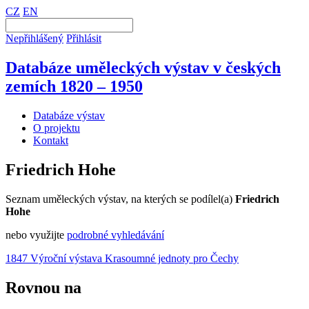
CZ
EN
Nepřihlášený
Přihlásit
Databáze uměleckých výstav v českých
zemích 1820 – 1950
Databáze výstav
O projektu
Kontakt
Friedrich Hohe
Seznam uměleckých výstav, na kterých se podílel(a)
Friedrich
Hohe
nebo využijte
podrobné vyhledávání
1847 Výroční výstava Krasoumné jednoty pro Čechy
Rovnou na