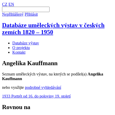
CZ
EN
Nepřihlášený
Přihlásit
Databáze uměleckých výstav v českých
zemích 1820 – 1950
Databáze výstav
O projektu
Kontakt
Angelika Kauffmann
Seznam uměleckých výstav, na kterých se podílel(a)
Angelika
Kauffmann
nebo využijte
podrobné vyhledávání
1933 Portrét od 16. do poloviny 19. století
Rovnou na