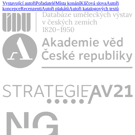
Vystavující autoři
Pořadatelé
Místa konání
Klíčová slova
Autoři
koncepce
Recenzenti
Autoři plakátů
Autoři katalogových textů