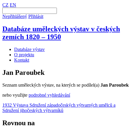
CZ
EN
Nepřihlášený
Přihlásit
Databáze uměleckých výstav v českých
zemích 1820 – 1950
Databáze výstav
O projektu
Kontakt
Jan Paroubek
Seznam uměleckých výstav, na kterých se podílel(a)
Jan Paroubek
nebo využijte
podrobné vyhledávání
1932 Výstava Sdružení západočeských výtvarných umělců a
Sdružení jihočeských výtvarníků
Rovnou na