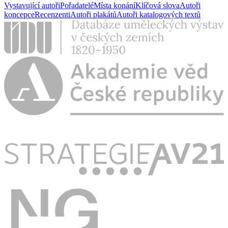
Vystavující autoři
Pořadatelé
Místa konání
Klíčová slova
Autoři
koncepce
Recenzenti
Autoři plakátů
Autoři katalogových textů