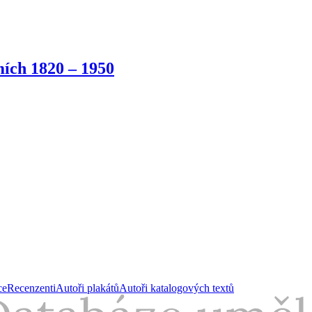
ích 1820 – 1950
ce
Recenzenti
Autoři plakátů
Autoři katalogových textů