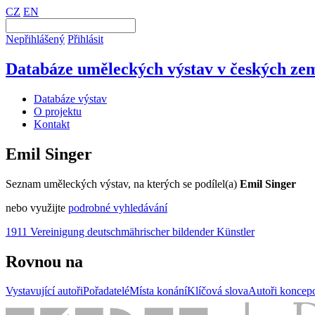
CZ
EN
Nepřihlášený
Přihlásit
Databáze uměleckých výstav v českých zem
Databáze výstav
O projektu
Kontakt
Emil Singer
Seznam uměleckých výstav, na kterých se podílel(a)
Emil Singer
nebo využijte
podrobné vyhledávání
1911 Vereinigung deutschmährischer bildender Künstler
Rovnou na
Vystavující autoři
Pořadatelé
Místa konání
Klíčová slova
Autoři koncep