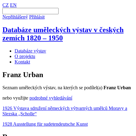
CZ
EN
Nepřihlášený
Přihlásit
Databáze uměleckých výstav v českých
zemích 1820 – 1950
Databáze výstav
O projektu
Kontakt
Franz Urban
Seznam uměleckých výstav, na kterých se podílel(a)
Franz Urban
nebo využijte
podrobné vyhledávání
1926 Výstava sdružení německých výtvarných umělců Moravy a
Slezska „Scholle“
1928 Ausstellung für sudetendeutsche Kunst