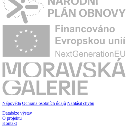
Nápověda
Ochrana osobních údajů
Nahlásit chybu
Databáze výstav
O projektu
Kontakt