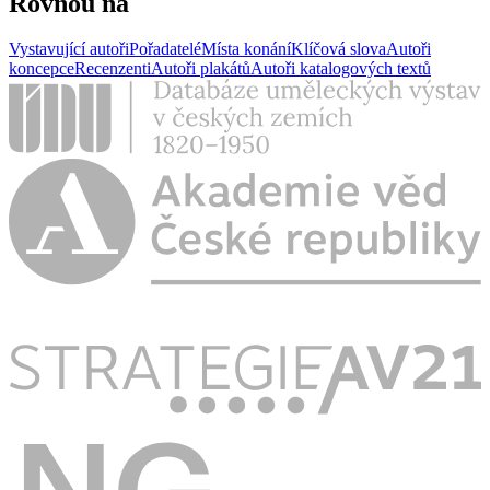
Rovnou na
Vystavující autoři
Pořadatelé
Místa konání
Klíčová slova
Autoři
koncepce
Recenzenti
Autoři plakátů
Autoři katalogových textů