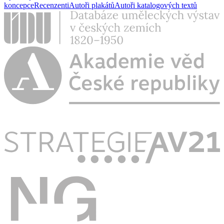
koncepce
Recenzenti
Autoři plakátů
Autoři katalogových textů