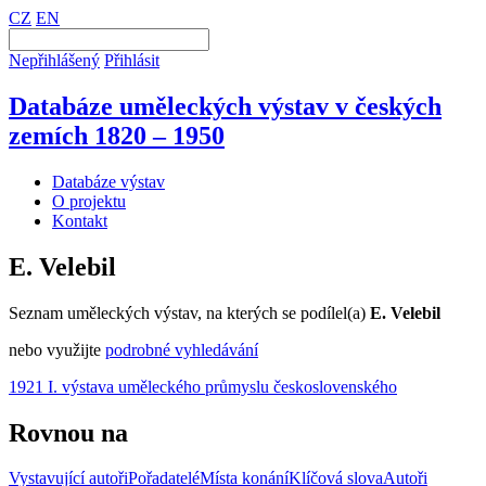
CZ
EN
Nepřihlášený
Přihlásit
Databáze uměleckých výstav v českých
zemích 1820 – 1950
Databáze výstav
O projektu
Kontakt
E. Velebil
Seznam uměleckých výstav, na kterých se podílel(a)
E. Velebil
nebo využijte
podrobné vyhledávání
1921 I. výstava uměleckého průmyslu československého
Rovnou na
Vystavující autoři
Pořadatelé
Místa konání
Klíčová slova
Autoři