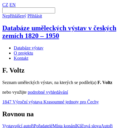
CZ
EN
Nepřihlášený
Přihlásit
Databáze uměleckých výstav v českých
zemích 1820 – 1950
Databáze výstav
O projektu
Kontakt
F. Voltz
Seznam uměleckých výstav, na kterých se podílel(a)
F. Voltz
nebo využijte
podrobné vyhledávání
1847 Výroční výstava Krasoumné jednoty pro Čechy
Rovnou na
Vystavující autoři
Pořadatelé
Místa konání
Klíčová slova
Autoři