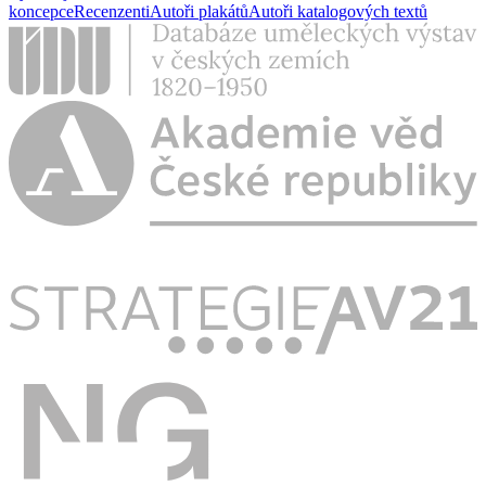
koncepce
Recenzenti
Autoři plakátů
Autoři katalogových textů