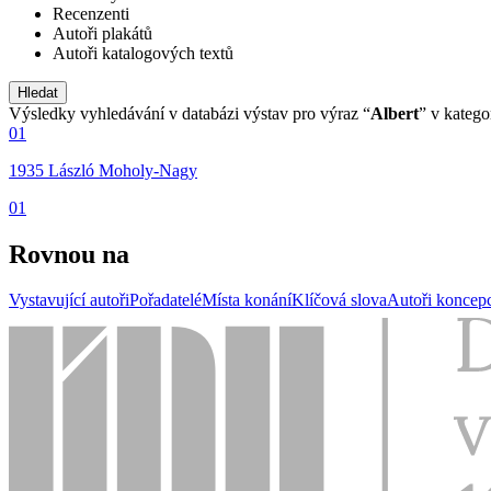
Recenzenti
Autoři plakátů
Autoři katalogových textů
Výsledky vyhledávání v databázi výstav pro výraz “
Albert
” v katego
01
1935 László Moholy-Nagy
01
Rovnou na
Vystavující autoři
Pořadatelé
Místa konání
Klíčová slova
Autoři koncep