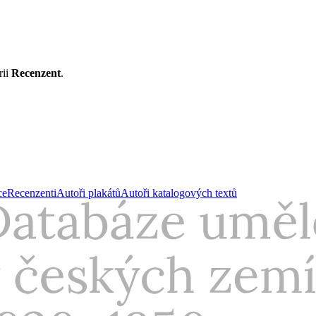
rii
Recenzent
.
ce
Recenzenti
Autoři plakátů
Autoři katalogových textů