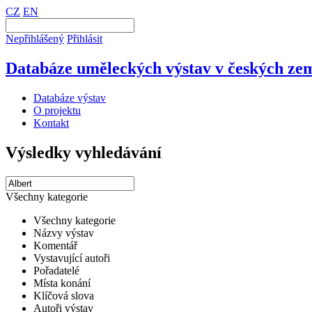
CZ
EN
Nepřihlášený
Přihlásit
Databáze uměleckých výstav v českých zem
Databáze výstav
O projektu
Kontakt
Výsledky vyhledávání
Všechny kategorie
Všechny kategorie
Názvy výstav
Komentář
Vystavující autoři
Pořadatelé
Místa konání
Klíčová slova
Autoři výstav