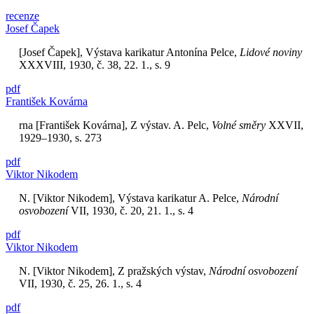
recenze
Josef Čapek
[Josef Čapek], Výstava karikatur Antonína Pelce,
Lidové noviny
XXXVIII, 1930, č. 38, 22. 1., s. 9
pdf
František Kovárna
rna [František Kovárna], Z výstav. A. Pelc,
Volné směry
XXVII,
1929–1930, s. 273
pdf
Viktor Nikodem
N. [Viktor Nikodem], Výstava karikatur A. Pelce,
Národní
osvobození
VII, 1930, č. 20, 21. 1., s. 4
pdf
Viktor Nikodem
N. [Viktor Nikodem], Z pražských výstav,
Národní osvobození
VII, 1930, č. 25, 26. 1., s. 4
pdf