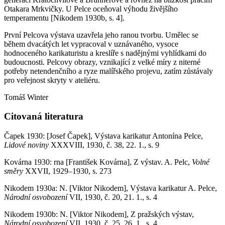
Otakara Mrkvičky. U Pelce oceňoval výhodu živějšího
temperamentu [Nikodem 1930b, s. 4].
První Pelcova výstava uzavřela jeho ranou tvorbu. Umělec se
během dvacátých let vypracoval v uznávaného, vysoce
hodnoceného karikaturistu a kreslíře s nadějnými vyhlídkami do
budoucnosti. Pelcovy obrazy, vznikající z velké míry z niterné
potřeby netendenčního a ryze malířského projevu, zatím zůstávaly
pro veřejnost skryty v ateliéru.
Tomáš Winter
Citovaná literatura
Čapek 1930: [Josef Čapek], Výstava karikatur Antonína Pelce,
Lidové noviny
XXXVIII, 1930, č. 38, 22. 1., s. 9
Kovárna 1930: rna [František Kovárna], Z výstav. A. Pelc,
Volné
směry
XXVII, 1929–1930, s. 273
Nikodem 1930a: N. [Viktor Nikodem], Výstava karikatur A. Pelce,
Národní osvobození
VII, 1930, č. 20, 21. 1., s. 4
Nikodem 1930b: N. [Viktor Nikodem], Z pražských výstav,
Národní osvobození
VII, 1930, č. 25, 26. 1., s. 4