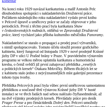
komentář
Na konci roku 1929 navázal karikaturista a malíř Antonín Pelc
dlouhodobou spolupráci s nakladatelstvím Družstevní práce.
Počátkem následujícího roku nakladatelství vydalo první knihu
v Pelcově úpravě a umělcovy práce se začaly objevovat v jeho
periodicích. První z těchto prací byla karikatura
Shaw
v československých rodinách
, otištěná ve
Zpravodaji Družstevní
práce
, který vycházel jako příloha kulturního měsíčníku
Panoramy
.
Nakladatelství se staralo o propagaci a prodej prací výtvarníků,
s nimiž spolupracovalo. Tomuto účelu sloužil prostor grafického
kabinetu, který fungoval od listopadu 1929 v nové prodejně Krásné
jizby DP v ulici U Prašné brány v Praze. V pravidelném výstavním
programu se velkou měrou uplatnila karikatura a humoristická
kresba, o čemž svědčí již první zahajovací přehlídka „veselých
a politických kreseb“ Otakara Mrkvičky. Během třicátých let se
z kabinetu stalo jedno z nejvýznamnějších míst galerijní prezentace
tohoto typu tvorby.
Přehlídka Pelcových prací byla vůbec první umělcovou samostatnou
přehlídkou a současně třetí výstavou Krásné jizby DP. V husté
instalaci se ve třech řadách nad sebou nalézalo čtyřiasedmdesát, až
na dvě výjimky prodejných kreseb. Převládaly práce pro deník
Prager Presse
a pro čtrnáctideník
Dobrý den
. Pelcovi umožnily
představit obě hlavní polohy jeho nejaktuálnější kreslířské tvorby: na