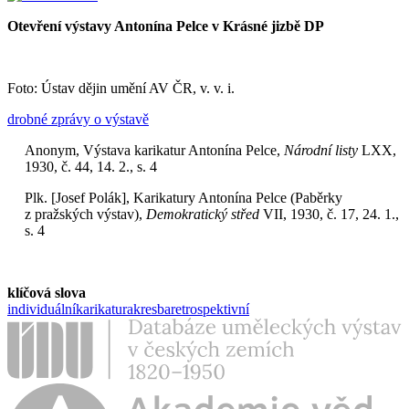
Otevření výstavy Antonína Pelce v Krásné jizbě DP
Foto: Ústav dějin umění AV ČR, v. v. i.
drobné zprávy o výstavě
Anonym, Výstava karikatur Antonína Pelce,
Národní listy
LXX,
1930, č. 44, 14. 2., s. 4
Plk. [Josef Polák], Karikatury Antonína Pelce (Paběrky
z pražských výstav),
Demokratický střed
VII, 1930, č. 17, 24. 1.,
s. 4
klíčová slova
individuální
karikatura
kresba
retrospektivní