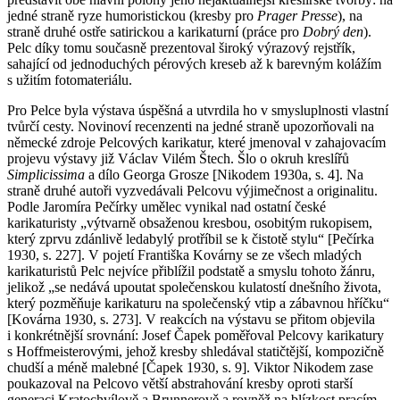
jedné straně ryze humoristickou (kresby pro
Prager Presse
), na
straně druhé ostře satirickou a karikaturní (práce pro
Dobrý den
).
Pelc díky tomu současně prezentoval široký výrazový rejstřík,
sahající od jednoduchých pérových kreseb až k barevným kolážím
s užitím fotomateriálu.
Pro Pelce byla výstava úspěšná a utvrdila ho v smysluplnosti vlastní
tvůrčí cesty. Novinoví recenzenti na jedné straně upozorňovali na
německé zdroje Pelcových karikatur, které jmenoval v zahajovacím
projevu výstavy již Václav Vilém Štech. Šlo o okruh kreslířů
Simplicissima
a dílo Georga Grosze [Nikodem 1930a, s. 4]. Na
straně druhé autoři vyzvedávali Pelcovu výjimečnost a originalitu.
Podle Jaromíra Pečírky umělec vynikal nad ostatní české
karikaturisty „výtvarně obsaženou kresbou, osobitým rukopisem,
který zprvu zdánlivě ledabylý protříbil se k čistotě stylu“ [Pečírka
1930, s. 227]. V pojetí Františka Kovárny se ze všech mladých
karikaturistů Pelc nejvíce přiblížil podstatě a smyslu tohoto žánru,
jelikož „se nedává upoutat společenskou kulatostí dnešního života,
který pozměňuje karikaturu na společenský vtip a zábavnou hříčku“
[Kovárna 1930, s. 273]. V reakcích na výstavu se přitom objevila
i konkrétnější srovnání: Josef Čapek poměřoval Pelcovy karikatury
s Hoffmeisterovými, jehož kresby shledával statičtější, kompozičně
chudší a méně malebné [Čapek 1930, s. 9]. Viktor Nikodem zase
poukazoval na Pelcovo větší abstrahování kresby oproti starší
generaci Kratochvílově a Brunnerově a rovněž na blízkost pracím