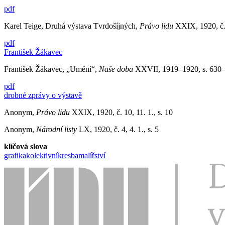
pdf
Karel Teige, Druhá výstava Tvrdošíjných,
Právo lidu
XXIX, 1920, č. 
pdf
František Žákavec
František Žákavec, „Umění“,
Naše
doba
XXVII, 1919–1920, s. 630
pdf
drobné zprávy o výstavě
Anonym,
Právo lidu
XXIX, 1920, č. 10, 11. 1., s. 10
Anonym,
Národní listy
LX, 1920, č. 4, 4. 1., s. 5
klíčová slova
grafika
kolektivní
kresba
malířství