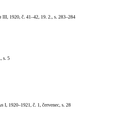
n
III, 1920, č. 41–42, 19. 2., s. 283–284
, s. 5
us
I, 1920–1921, č. 1, červenec, s. 28