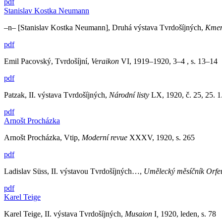
pdf
Stanislav Kostka Neumann
–n– [Stanislav Kostka Neumann], Druhá výstava Tvrdošíjných,
Kme
pdf
Emil Pacovský, Tvrdošíjní,
Veraikon
VI, 1919–1920, 3–4 , s. 13–14
pdf
Patzak, II. výstava Tvrdošíjných,
Národní listy
LX, 1920, č. 25, 25. 1.
pdf
Arnošt Procházka
Arnošt Procházka, Vtip,
Moderní revue
XXXV, 1920, s. 265
pdf
Ladislav Süss, II. výstavou Tvrdošíjných…,
Umělecký měsíčník Orfe
pdf
Karel Teige
Karel Teige, II. výstava Tvrdošíjných,
Musaion
I
,
1920, leden, s. 78