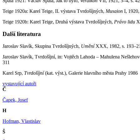
Špála 1921: Václav Špála, Jak to bylo,
Veraikon
VII, 1921, 3–4, s. 42
Teige 1920a: Karel Teige, II. výstava Tvrdošíjných,
Musaion
I, 1920,
Teige 1920b: Karel Teige, Druhá výstava Tvrdošíjných,
Právo lidu
XX
Další literatura
Jaroslav Slavík, Skupina Tvrdošíjných,
Umění
XXX, 1982, s. 193–2
Jaroslav Slavík, Tvrdošíjní, in: Vojtěch Lahoda – Mahulena Nešleho
311
Karel Srp,
Tvrdošíjní
(kat. výst.), Galerie hlavního města Prahy 1986
vystavující autoři
Č
Čapek, Josef
H
Hofman, Vlastislav
Š