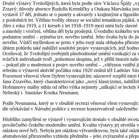
Druhé výstavy Tvrdošíjných, která byla podle slov Václava Špály „vykr
Zrzavý; důvody absence Rudolfa Kremličky a Otakara Marvánka jsou d
vystavil 37 děl, jednalo se o pastely a akvarely s krajinnými a figurá
z posledních let. Většinu tvořily obrazy se sociální tematikou pijáků,
Jitro
z roku 1919, a 11 kreseb z let 1918–1919 mezi nimi byly slavné
a mnohdy i vročení, většina děl byla prodejná. Úvodního krátkého te
podstatou umění – zejména tzv. nového umění. Jeho úvaha byla do jist
nového. Vůdčí myšlenkou se proto v jeho eseji stala obhajoba přirozen
úhlem pohledu také nahlížel soudobý projev vystavujících, jejž hodno
Oceňoval, že Tvrdošíjní zveřejnili plnohodnotné umění vznikající za vá
tvůrčích individualit tvoří „jednotnou skupinu, jež v příští historii
– pokud jde o modernost a projev nového umění – „vítěznou vnitřní jist
referátu o výstavní aktivitě počátku roku 1920 zmínil též Ladislav Sü
Pozornost věnoval všem čtyřem vystavujícím; názorové rozpětí mezi 
Jana Zrzavého, který charakterizoval jako „nový klasicizmus, nahlíže
Hofmanovy malby stihla od něho výtka nejistoty „utíkající se leckdy
Nebeský i Stanislav Kostka Neumann.
Podle Neumanna, který se v obsáhlé recenzi věnoval všem vystavující
dle očekávání v
Národní politice
z recenze konzervativně založeného 
Hlubšího zamyšlení se výstavě i vystavujícím dostalo v obsáhlé rec
poválečného českého moderního umění. Kvalita výstavy jej utvrdila v 
otázkou nové řeči. Nebyla jen otázkou výtvarníkovou, byla také otáz
abstrahování přirozeného vzhledu předmětu – jeho zvýraznění a přepo