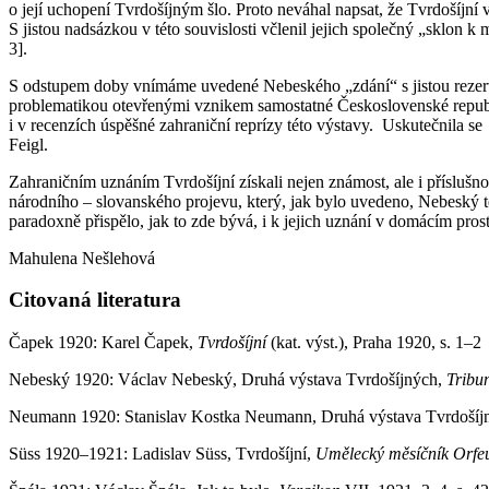
o její uchopení Tvrdošíjným šlo. Proto neváhal napsat, že Tvrdošíj
S jistou nadsázkou v této souvislosti včlenil jejich společný „sklon
3].
S odstupem doby vnímáme uvedené Nebeského „zdání“ s jistou rezervo
problematikou otevřenými vznikem samostatné Československé republ
i v recenzích úspěšné zahraniční reprízy této výstavy. Uskutečnila 
Feigl.
Zahraničním uznáním Tvrdošíjní získali nejen známost, ale i přísluš
národního – slovanského projevu, který, jak bylo uvedeno, Nebeský teh
paradoxně přispělo, jak to zde bývá, i k jejich uznání v domácím prost
Mahulena Nešlehová
Citovaná literatura
Čapek 1920: Karel Čapek,
Tvrdošíjní
(kat. výst.), Praha 1920, s. 1–2
Nebeský 1920: Václav Nebeský, Druhá výstava Tvrdošíjných,
Tribu
Neumann 1920: Stanislav Kostka Neumann, Druhá výstava Tvrdošíj
Süss 1920–1921: Ladislav Süss, Tvrdošíjní,
Umělecký měsíčník Orfe