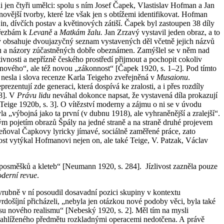
i jen čtyři umělci: spolu s ním Josef Čapek, Vlastislav Hofman a Jan
ější tvorby, které lze však jen s obtížemi identifikovat. Hofman
jin, dívčích postav a květinových zátiší. Čapek byl zastoupen 38 díly
k řezbám k
Levaně
a
Matkám žalu.
Jan Zrzavý vystavil jeden obraz, a to
rý obsahuje dvoujazyčný seznam vystavených děl včetně jejich názvů
rbou a názory zúčastněných dobře obeznámen. Zamýšlel se v něm nad
vnosti a nepřízně českého prostředí přijmout a pochopit cokoliv
co nového“, ale též novou „zákonnost“ [Čapek 1920, s. 1–2]. Pod tímto
 nesla i slova recenze Karla Teigeho zveřejněná v
Musaionu
.
ezentují zde generaci, která dospívá ke zralosti, a i přes rozdíly
78]. V
Právu lidu
neváhal dokonce napsat, že vystavená díla prokazují
 [Teige 1920b, s. 3]. O vítězství moderny a zájmu o ni se v úvodu
a „výbojná jako ta první (v dubnu 1918), ale vyhraněnější a zralejší“.
m pojetím obrazů Špály na jedné straně a na straně druhé projevem
oceňoval Čapkovy lyricky jímavé, sociálně zaměřené práce, zato
st vytýkal Hofmanovi nejen on, ale také Teige, V. Patzak, Václav
 posměšků a kleteb“ [Neumann 1920, s. 284]. Jízlivost zazněla pouze
derní revue
.
rubně v ní posoudil dosavadní pozici skupiny v kontextu
došíjní přicházeli, „nebyla jen otázkou nové podoby věci, byla také
su nového realismu“ [Nebeský 1920, s. 2]. Měl tím na mysli
a nahlíženého předmětu rozkladnými operacemi nedotčena. A právě