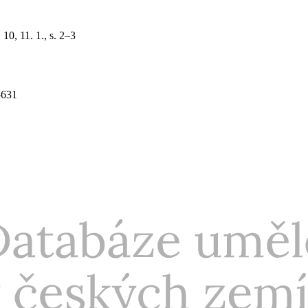
10, 11. 1., s. 2–3
–631