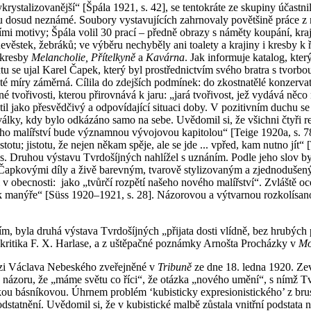
ystalizovanější“ [Špála 1921, s. 42], se tentokráte ze skupiny účastnil
osud neznámé. Soubory vystavujících zahrnovaly povětšině práce z nov
lními motivy; Špála volil 30 prací – předně obrazy s náměty koupání, kra
 nevěstek, žebráků; ve výběru nechyběly ani toalety a krajiny i kresby 
 kresby
Melancholie,
Přítelkyně
a
Kavárna
. Jak informuje katalog, kte
xtu se ujal Karel Čapek, který byl prostřednictvím svého bratra s tvo
é míry záměrná. Cílila do zdejších podmínek: do zkostnatělé konzervati
é tvořivosti, kterou přirovnává k jaru: „jará tvořivost, jež vydává ně
til jako přesvědčivý a odpovídající situaci doby. V pozitivním duchu se
lky, kdy bylo odkázáno samo na sebe. Uvědomil si, že všichni čtyři repr
 našeho malířství bude významnou vývojovou kapitolou“ [Teige 1920a, s. 
otu; jistotu, že nejen někam spěje, ale se jde ... vpřed, kam nutno jít“
ss. Druhou výstavu Tvrdošíjných nahlížel s uznáním. Podle jeho slov byl
Čapkovými díly a živě barevným, tvarově stylizovaným a zjednodušený
l v obecnosti: jako „tvůrčí rozpětí našeho nového malířství“. Zvláště 
 k manýře“ [Süss 1920–1921, s. 28]. Názorovou a výtvarnou rozkolísano
m, byla druhá výstava Tvrdošíjných „přijata dosti vlídně, bez hrubých
kritika F. X. Harlase, a z uštěpačné poznámky Arnošta Procházky v
Mo
enzi Václava Nebeského zveřejněné v
Tribuně
ze dne 18. ledna 1920. Zev
názoru, že „máme světu co říci“, že otázka „nového umění“, s nímž Tvr
kou básníkovou. Úhrnem problém ‘kubisticky expresionistického’ z bru
dstatnění. Uvědomil si, že v kubistické malbě zůstala vnitřní podstat