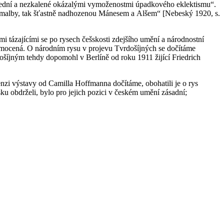
střední a nezkalené okázalými vymoženostmi úpadkového eklektismu“.
eské malby, tak šťastně nadhozenou Mánesem a Alšem“ [Nebeský 1920, s.
 tázajícími se po rysech češskosti zdejšího umění a národnostní
amocená. O národním rysu v projevu Tvrdošíjných se dočítáme
ošíjným tehdy dopomohl v Berlíně od roku 1911 žijící Friedrich
nzi výstavy od Camilla Hoffmanna dočítáme, obohatili je o rys
ku obdrželi, bylo pro jejich pozici v českém umění zásadní;