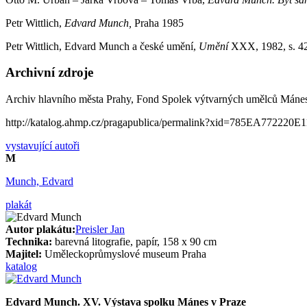
Petr Wittlich,
Edvard Munch,
Praha 1985
Petr Wittlich, Edvard Munch a české umění,
Umění
XXX, 1982, s. 4
Archivní zdroje
Archiv hlavního města Prahy, Fond Spolek výtvarných umělců Mánes 
http://katalog.ahmp.cz/pragapublica/permalink?xid=785EA7722
vystavující autoři
M
Munch, Edvard
plakát
Autor plakátu:
Preisler Jan
Technika:
barevná litografie, papír, 158 x 90 cm
Majitel:
Uměleckoprůmyslové museum Praha
katalog
Edvard Munch. XV. Výstava spolku Mánes v Praze