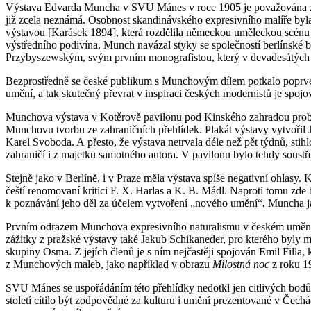
Výstava Edvarda Muncha v SVU Mánes v roce 1905 je považována za j
již zcela neznámá. Osobnost skandinávského expresivního malíře byl
výstavou [Karásek 1894], která rozdělila německou uměleckou scénu n
výstředního podivína. Munch navázal styky se společností berlínské 
Przybyszewským, svým prvním monografistou, který v devadesátých l
Bezprostředně se české publikum s Munchovým dílem potkalo poprvé 
umění, a tak skutečný převrat v inspiraci českých modernistů je spoj
Munchova výstava v Kotěrově pavilonu pod Kinského zahradou probíhala
Munchovu tvorbu ze zahraničních přehlídek. Plakát výstavy vytvořil J
Karel Svoboda. A přesto, že výstava netrvala déle než pět týdnů, stih
zahraničí i z majetku samotného autora. V pavilonu bylo tehdy soustř
Stejně jako v Berlíně, i v Praze měla výstava spíše negativní ohlas
čeští renomovaní kritici F. X. Harlas a K. B. Mádl. Naproti tomu zde 
k poznávání jeho děl za účelem vytvoření „nového umění“
.
Muncha ja
Prvním odrazem Munchova expresivního naturalismu v českém umění s
zážitky z pražské výstavy také Jakub Schikaneder, pro kterého byly 
skupiny Osma. Z jejích členů je s ním nejčastěji spojován Emil Filla,
z Munchových maleb, jako například v obrazu
Milostná noc
z roku 
SVU Mánes se uspořádáním této přehlídky nedotkl jen citlivých bodů 
století cítilo být zodpovědné za kulturu i umění prezentované v Čec