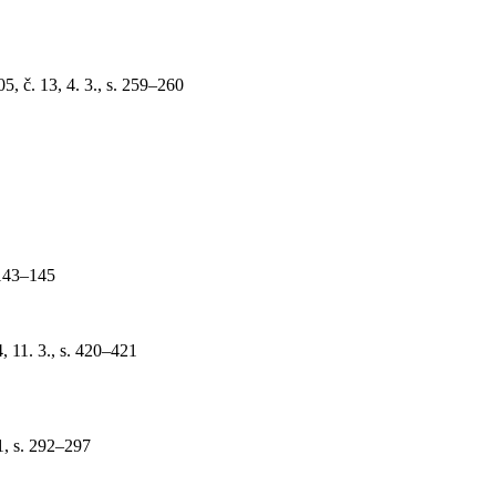
5, č. 13, 4. 3., s. 259–260
 143–145
4, 11. 3., s. 420–421
1, s. 292–297