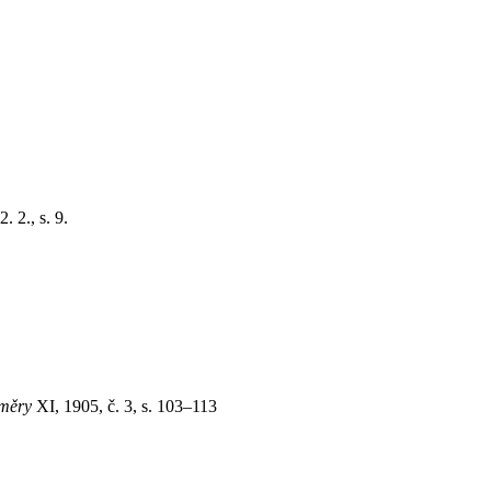
. 2., s. 9.
směry
XI, 1905, č. 3, s. 103–113