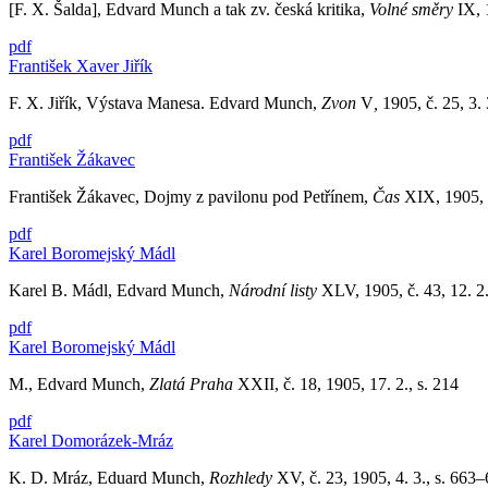
[F. X. Šalda], Edvard Munch a tak zv. česká kritika,
Volné směry
IX, 
pdf
František Xaver Jiřík
F. X. Jiřík, Výstava Manesa. Edvard Munch,
Zvon
V
,
1905, č. 25, 3.
pdf
František Žákavec
František Žákavec, Dojmy z pavilonu pod Petřínem,
Čas
XIX, 1905, 3.
pdf
Karel Boromejský Mádl
Karel B. Mádl, Edvard Munch,
Národní listy
XLV, 1905, č. 43, 12. 2.
pdf
Karel Boromejský Mádl
M., Edvard Munch,
Zlatá Praha
XXII, č. 18, 1905, 17. 2., s. 214
pdf
Karel Domorázek-Mráz
K. D. Mráz, Eduard Munch,
Rozhledy
XV, č. 23, 1905, 4. 3., s. 663