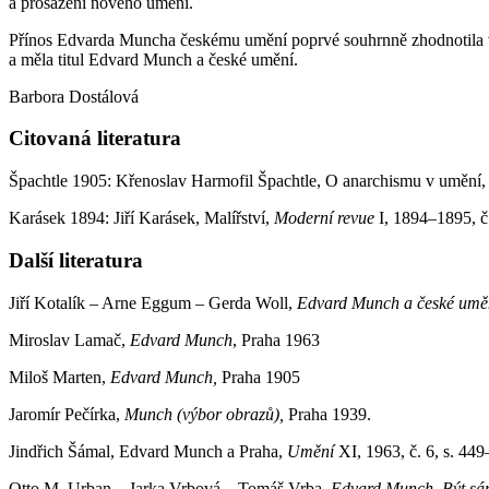
a prosazení nového umění.
Přínos Edvarda Muncha českému umění poprvé souhrnně zhodnotila výs
a měla titul Edvard Munch a české umění.
Barbora Dostálová
Citovaná literatura
Špachtle 1905: Křenoslav Harmofil Špachtle, O anarchismu v umění
Karásek 1894: Jiří Karásek, Malířství,
Moderní revue
I, 1894–1895, č
Další literatura
Jiří Kotalík – Arne Eggum – Gerda Woll,
Edvard Munch a české uměn
Miroslav Lamač,
Edvard Munch
, Praha 1963
Miloš Marten,
Edvard Munch,
Praha 1905
Jaromír Pečírka,
Munch (výbor obrazů),
Praha 1939.
Jindřich Šámal, Edvard Munch a Praha,
Umění
XI, 1963, č. 6, s. 44
Otto M. Urban – Jarka Vrbová – Tomáš Vrba,
Edvard Munch. Být sá