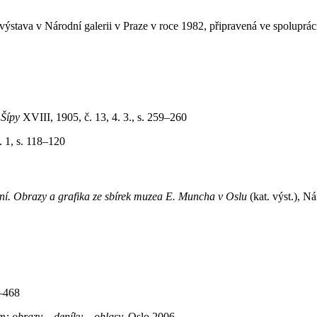
tava v Národní galerii v Praze v roce 1982, připravená ve spolupráci 
,
Šípy
XVIII, 1905, č. 13, 4. 3., s. 259–260
. 1, s. 118–120
í. Obrazy a grafika ze sbírek muzea E. Muncha v Oslu
(kat. výst.), N
9–468
m: obrazy
–
deníky
–
ohlasy,
Oslo 2006