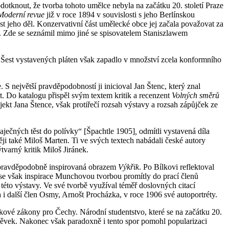
nout, že tvorba tohoto umělce nebyla na začátku 20. století Praze
Moderní revue
již v roce 1894 v souvislosti s jeho Berlínskou
 jeho děl. Konzervativní část umělecké obce jej začala považovat za
e. Zde se seznámil mimo jiné se spisovatelem Staniszlawem
Šest vystavených pláten však zapadlo v množství zcela konformního
 největší pravděpodobností ji inicioval Jan Štenc, který znal
t. Do katalogu přispěl svým textem kritik a recenzent
Volných směrů
jekt Jana Štence, však protiřečí rozsah výstavy a rozsah zápůjček ze
aječných těst do polívky“ [Špachtle 1905]
,
odmítli vystavená díla
ěji také Miloš Marten. Ti ve svých textech nabádali české autory
tvarný kritik Miloš Jiránek.
 pravděpodobně inspirovaná obrazem
Výkřik
. Po Bílkovi reflektoval
 se však inspirace Munchovou tvorbou promítly do prací členů
 této výstavy. Ve své tvorbě využíval téměř doslovných citací
a i další člen Osmy, Arnošt Procházka, v roce 1906 své autoportréty.
kové zákony pro Čechy. Národní studentstvo, které se na začátku 20.
pěvek. Nakonec však paradoxně i tento spor pomohl popularizaci