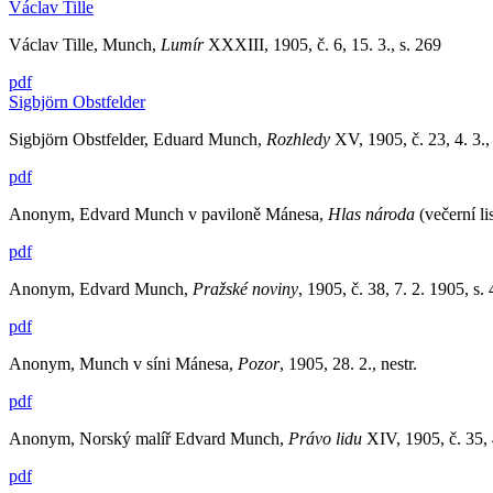
Václav Tille
Václav Tille, Munch,
Lumír
XXXIII, 1905, č. 6, 15. 3., s. 269
pdf
Sigbjörn Obstfelder
Sigbjörn Obstfelder, Eduard Munch,
Rozhledy
XV, 1905, č. 23, 4. 3.
pdf
Anonym, Edvard Munch v paviloně Mánesa,
Hlas národa
(večerní lis
pdf
Anonym, Edvard Munch,
Pražské noviny
, 1905, č. 38, 7. 2. 1905, s.
pdf
Anonym, Munch v síni Mánesa,
Pozor
, 1905, 28. 2., nestr.
pdf
Anonym, Norský malíř Edvard Munch,
Právo lidu
XIV, 1905, č. 35, 
pdf