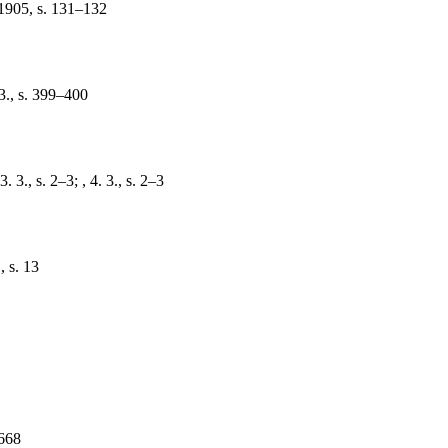
1905, s. 131–132
 3., s. 399–400
 3., s. 2–3; , 4. 3., s. 2–3
, s. 13
–668