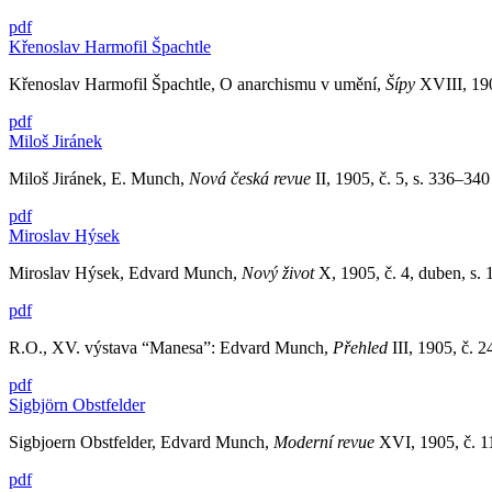
pdf
Křenoslav Harmofil Špachtle
Křenoslav Harmofil Špachtle, O anarchismu v umění,
Šípy
XVIII, 190
pdf
Miloš Jiránek
Miloš Jiránek, E. Munch,
Nová česká revue
II, 1905, č. 5, s. 336–340
pdf
Miroslav Hýsek
Miroslav Hýsek, Edvard Munch,
Nový život
X, 1905, č. 4, duben, s.
pdf
R.O., XV. výstava “Manesa”: Edvard Munch,
Přehled
III, 1905, č. 2
pdf
Sigbjörn Obstfelder
Sigbjoern Obstfelder, Edvard Munch,
Moderní revue
XVI, 1905, č. 1
pdf