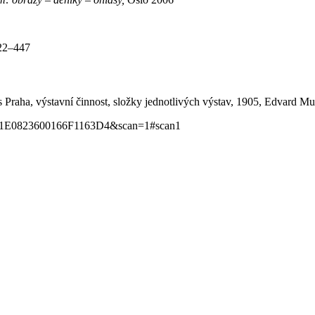
22–447
Praha, výstavní činnost, složky jednotlivých výstav, 1905, Edvard M
20E11E0823600166F1163D4&scan=1#scan1