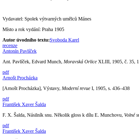
Vydavatel: Spolek výtvarných umělců Mánes
Místo a rok vydání: Praha 1905
Autor úvodního textu:
Svoboda Karel
recenze
Antonín Pavlíček
Ant. Pavlíček, Edvard Munch,
Moravská Orlice
XLIII, 1905, č. 35, 12
pdf
Arnošt Procházka
[Arnošt Procházka], Výstavy,
Moderní revue
I, 1905, s. 436–438
pdf
František Xaver Šalda
F. X. Šalda, Násilník snu. Několik gloss k dílu E. Munchovu,
Volné 
pdf
František Xaver Šalda