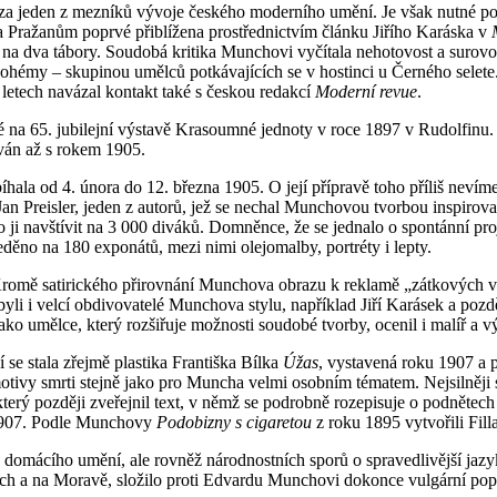
eden z mezníků vývoje českého moderního umění. Je však nutné podotk
a Pražanům poprvé přiblížena prostřednictvím článku Jiřího Karáska v
a dva tábory. Soudobá kritika Munchovi vyčítala nehotovost a surovost
bohémy – skupinou umělců potkávajících se v hostinci u Černého selet
etech navázal kontakt také s českou redakcí
Moderní revue
.
na 65. jubilejní výstavě Krasoumné jednoty v roce 1897 v Rudolfinu. 
ován až s rokem 1905.
 od 4. února do 12. března 1905. O její přípravě toho příliš nevíme. S
an Preisler, jeden z autorů, jež se nechal Munchovou tvorbou inspirova
lo ji navštívit na 3 000 diváků. Domněnce, že se jednalo o spontánní pro
eděno na 180 exponátů, mezi nimi olejomalby, portréty i lepty.
y. Kromě satirického přirovnání Munchova obrazu k reklamě „zátkových v
byli i velcí obdivovatelé Munchova stylu, například Jiří Karásek a pozd
ko umělce, který rozšiřuje možnosti soudobé tvorby, ocenil i malíř a vý
e stala zřejmě plastika Františka Bílka
Úžas
, vystavená roku 1907 a
motivy smrti stejně jako pro Muncha velmi osobním tématem. Nejsilněji
 který později zveřejnil text, v němž se podrobně rozepisuje o podnětech
1907. Podle Munchovy
Podobizny s cigaretou
z roku 1895 vytvořili Fill
domácího umění, ale rovněž národnostních sporů o spravedlivější jazy
hách a na Moravě, složilo proti Edvardu Munchovi dokonce vulgární po