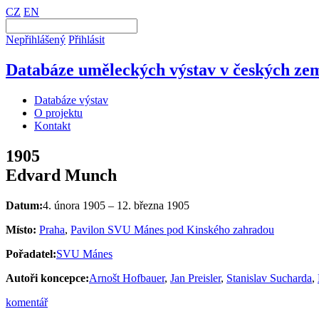
CZ
EN
Nepřihlášený
Přihlásit
Databáze uměleckých výstav v českých zem
Databáze výstav
O projektu
Kontakt
1905
Edvard Munch
Datum:
4. února 1905 – 12. března 1905
Místo:
Praha
,
Pavilon SVU Mánes pod Kinského zahradou
Pořadatel:
SVU Mánes
Autoři koncepce:
Arnošt Hofbauer
,
Jan Preisler
,
Stanislav Sucharda
,
komentář