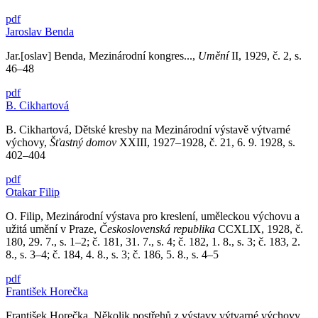
pdf
Jaroslav Benda
Jar.[oslav] Benda, Mezinárodní kongres...,
Umění
II, 1929, č. 2, s.
46–48
pdf
B. Cikhartová
B. Cikhartová, Dětské kresby na Mezinárodní výstavě výtvarné
výchovy,
Šťastný domov
XXIII, 1927–1928, č. 21, 6. 9. 1928, s.
402–404
pdf
Otakar Filip
O. Filip, Mezinárodní výstava pro kreslení, uměleckou výchovu a
užitá umění v Praze,
Československá republika
CCXLIX, 1928, č.
180, 29. 7., s. 1–2; č. 181, 31. 7., s. 4; č. 182, 1. 8., s. 3; č. 183, 2.
8., s. 3–4; č. 184, 4. 8., s. 3; č. 186, 5. 8., s. 4–5
pdf
František Horečka
František Horečka, Několik postřehů z výstavy výtvarné výchovy,