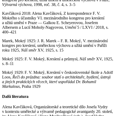
Výtvarná výchova
, 1998, roč. 38, č. 4, s. 3–5
Kavčáková 2018: Alena Kavčáková, Z korespondence F. V.
Mokrého s účastníky VI. mezinárodního kongresu pro kreslení
a užitá umění v Praze — Galkou E. Scheyerovou, Josefem
Albersem a Lucií Moholy-Nagyovou,
Umění
5 / LXVI / 2018, s.
400–421
Marek, Mokrý 1925: J. R. Marek – F. R. Mokrý, V. mezinárodní
kongres pro kreslení, uměleckou výchovu a užitá umění v Paříži
roku 1925,
Náš směr
XV, 1925, s. 15
Mokrý 1925: F. V. Mokrý, Kreslení a průmysl,
Náš směr
XV, 1925,
s. 8–11
Mokrý 1929: F. V. Mokrý, Kreslení v československé škole a Adolf
Loos,
Řeči do prázdna: soubor statí o architektuře, bydlení, ústroji
a jiných praktických věcech, které uspořádal Dr. Bohumil
Markalous
, Praha 1929
Další literatura
Alena Kavčáková, Organizátorské a teoretické dílo Josefa Vydry
v kontextu umělecké a výtvarně pedagogické avantgardy 20. století,