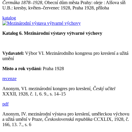
Čermáka 1878–1928
, Obecní dům města Prahy: oleje : Alšova síň
U.B.: kresby, květen–červenec 1928, Praha 1928, příloha
katalog
Katalog 6. Mezinárodní výstavy výtvarné výchovy
Vydavatel:
Výbor VI. Mezinárodního kongresu pro kreslení a užitá
umění
Místo a rok vydání:
Praha 1928
recenze
Anonym, VI. mezinárodní kongres pro kreslení
, Český učitel
XXXII, 1928, č. 1, 6. 9., s. 14–15
pdf
Anonym, IV. mezinárodní výstava pro kreslení, uměleckou výchovu
a užitá umění v Praze,
Československá republika
CCXLIX, 1928, č.
166, 13. 7., s. 6