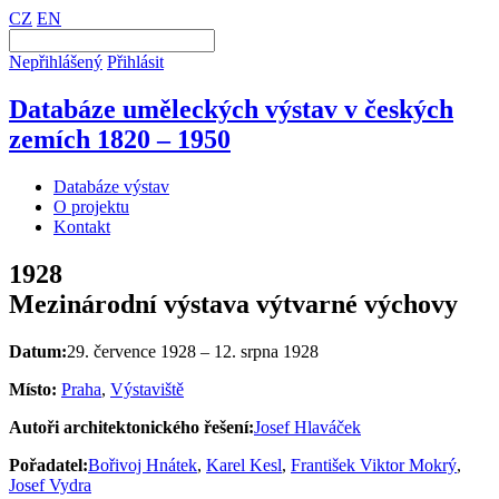
CZ
EN
Nepřihlášený
Přihlásit
Databáze uměleckých výstav v českých
zemích 1820 – 1950
Databáze výstav
O projektu
Kontakt
1928
Mezinárodní výstava výtvarné výchovy
Datum:
29. července 1928 – 12. srpna 1928
Místo:
Praha
,
Výstaviště
Autoři architektonického řešení:
Josef Hlaváček
Pořadatel:
Bořivoj Hnátek
,
Karel Kesl
,
František Viktor Mokrý
,
Josef Vydra