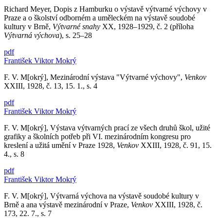
Richard Meyer, Dopis z Hamburku o výstavě výtvarné výchovy v
Praze a o školství odborném a uměleckém na výstavě soudobé
kultury v Brně,
Výtvarné snahy
XX, 1928–1929, č. 2 (příloha
Výtvarná výchova
), s. 25–28
pdf
František Viktor Mokrý
F. V. M[okrý], Mezinárodní výstava "Výtvarné výchovy",
Venkov
XXIII, 1928, č. 13, 15. 1., s. 4
pdf
František Viktor Mokrý
F. V. M[okrý], Výstava výtvarných prací ze všech druhů škol, užité
grafiky a školních potřeb při VI. mezinárodním kongresu pro
kreslení a užitá umění v Praze 1928,
Venkov
XXIII, 1928, č. 91, 15.
4., s. 8
pdf
František Viktor Mokrý
F. V. M[okrý], Výtvarná výchova na výstavě soudobé kultury v
Brně a ana výstavě mezinárodní v Praze,
Venkov
XXIII, 1928, č.
173, 22. 7., s. 7