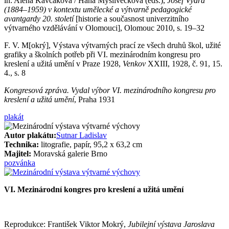
in: Alena Kavčáková / Hana Myslivečková (eds.),
Josef Vydra
(1884–1959) v kontextu umělecké a výtvarně pedagogické
avantgardy 20. století
[historie a současnost univerzitního
výtvarného vzdělávání v Olomouci], Olomouc 2010, s. 19–32
F. V. M[okrý], Výstava výtvarných prací ze všech druhů škol, užité
grafiky a školních potřeb při VI. mezinárodním kongresu pro
kreslení a užitá umění v Praze 1928,
Venkov
XXIII, 1928, č. 91, 15.
4., s. 8
Kongresová zpráva. Vydal výbor VI. mezinárodního kongresu pro
kreslení a užitá umění
, Praha 1931
plakát
Autor plakátu:
Sutnar Ladislav
Technika:
litografie, papír, 95,2 x 63,2 cm
Majitel:
Moravská galerie Brno
pozvánka
VI. Mezinárodní kongres pro kreslení a užitá umění
Reprodukce: František Viktor Mokrý,
Jubilejní výstava Jaroslava