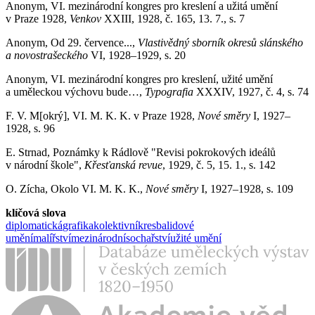
Anonym, VI. mezinárodní kongres pro kreslení a užitá umění
v Praze 1928,
Venkov
XXIII, 1928, č. 165, 13. 7., s. 7
Anonym, Od 29. července...,
Vlastivědný sborník okresů slánského
a novostrašeckého
VI, 1928–1929, s. 20
Anonym, VI. mezinárodní kongres pro kreslení, užité umění
a uměleckou výchovu bude…,
Typografia
XXXIV, 1927, č. 4, s. 74
F. V. M[okrý], VI. M. K. K. v Praze 1928,
Nové směry
I, 1927–
1928, s. 96
E. Strnad, Poznámky k Rádlově "Revisi pokrokových ideálů
v národní škole",
Křesťanská revue
, 1929, č. 5, 15. 1., s. 142
O. Zícha, Okolo VI. M. K. K.,
Nové směry
I, 1927–1928, s. 109
klíčová slova
diplomatická
grafika
kolektivní
kresba
lidové
umění
malířství
mezinárodní
sochařství
užité umění