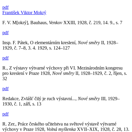
pdf
František Viktor Mokrý
F. V. M[okrý], Bauhaus,
Venkov
XXIII, 1928, č. 219, 14. 9., s. 7
pdf
Insp. F. Pátek, O elementárním kreslení,
Nové směry
II, 1928–
1929, č. 7–8, 3. 4. 1929, s. 124–127
pdf
R., Z výstavy výtvarné výchovy při VI. Mezinárodním kongresu
pro kreslení v Praze 1928,
Nové směry
II, 1928–1929, č. 2, říjen, s.
32
pdf
Redakce, Zvlášť čilý je ruch výstavní...,
Nové směry
III, 1929–
1930, č. 1, září, s. 13
pdf
R. Zer., Práce českého učitelstva na světové výstavě výtvarné
výchovy v Praze 1928,
Volná myšlenka
XVII–XIX, 1928, č. 28, 13.