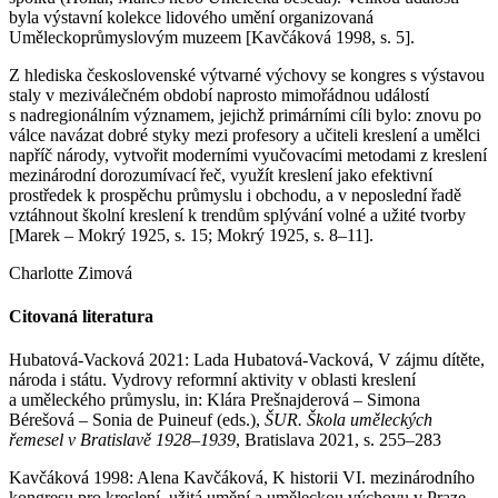
byla výstavní kolekce lidového umění organizovaná
Uměleckoprůmyslovým muzeem [Kavčáková 1998, s. 5].
Z hlediska československé výtvarné výchovy se kongres s výstavou
staly v meziválečném období naprosto mimořádnou událostí
s nadregionálním významem, jejichž primárními cíli bylo: znovu po
válce navázat dobré styky mezi profesory a učiteli kreslení a umělci
napříč národy, vytvořit moderními vyučovacími metodami z kreslení
mezinárodní dorozumívací řeč, využít kreslení jako efektivní
prostředek k prospěchu průmyslu i obchodu, a v neposlední řadě
vztáhnout školní kreslení k trendům splývání volné a užité tvorby
[Marek – Mokrý 1925, s. 15; Mokrý 1925, s. 8–11].
Charlotte Zimová
Citovaná literatura
Hubatová-Vacková 2021: Lada Hubatová-Vacková, V zájmu dítěte,
národa i státu. Vydrovy reformní aktivity v oblasti kreslení
a uměleckého průmyslu, in: Klára Prešnajderová – Simona
Bérešová – Sonia de Puineuf (eds.),
ŠUR. Škola uměleckých
řemesel v Bratislavě 1928–1939
, Bratislava 2021, s. 255–283
Kavčáková 1998: Alena Kavčáková, K historii VI. mezinárodního
kongresu pro kreslení, užitá umění a uměleckou výchovu v Praze,