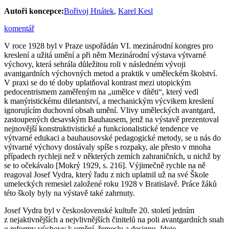
Autoři koncepce:
Bořivoj Hnátek
,
Karel Kesl
komentář
V roce 1928 byl v Praze uspořádán VI. mezinárodní kongres pro
kreslení a užitá umění a při něm Mezinárodní výstava výtvarné
výchovy, která sehrála důležitou roli v následném vývoji
avantgardních výchovných metod a praktik v uměleckém školství.
V praxi se do té doby uplatňoval kontrast mezi utopickým
pedocentrismem zaměřeným na „umělce v dítěti“, který vedl
k manýristickému diletantství, a mechanickým výcvikem kreslení
ignorujícím duchovní obsah umění. Vlivy uměleckých avantgard,
zastoupených desavským Bauhausem, jenž na výstavě prezentoval
nejnovější konstruktivistické a funkcionalistické tendence ve
výtvarné edukaci a bauhausovské pedagogické metody, se u nás do
výtvarné výchovy dostávaly spíše s rozpaky, ale přesto v mnoha
případech rychleji než v některých zemích zahraničních, u nichž by
se to očekávalo [Mokrý 1929, s. 216]. Výjimečně rychle na ně
reagoval Josef Vydra, který řadu z nich uplatnil už na své Škole
umeleckých remesiel založené roku 1928 v Bratislavě. Práce žáků
této školy byly na výstavě také zahrnuty.
Josef Vydra byl v československé kultuře 20. století jedním
z nejaktivnějších a nejvlivnějších činitelů na poli avantgardních snah
o reformy výchovy k umění, řemeslu a designu. Ideje