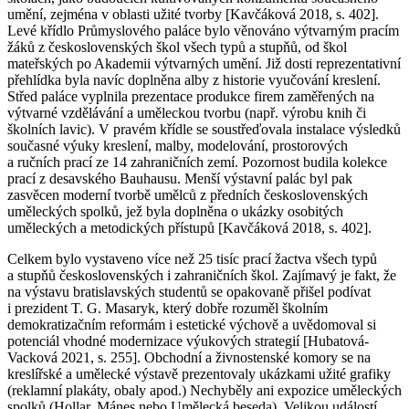
umění, zejména v oblasti užité tvorby [Kavčáková 2018, s. 402].
Levé křídlo Průmyslového paláce bylo věnováno výtvarným pracím
žáků z československých škol všech typů a stupňů, od škol
mateřských po Akademii výtvarných umění. Již dosti reprezentativní
přehlídka byla navíc doplněna alby z historie vyučování kreslení.
Střed paláce vyplnila prezentace produkce firem zaměřených na
výtvarné vzdělávání a uměleckou tvorbu (např. výrobu knih či
školních lavic). V pravém křídle se soustřeďovala instalace výsledků
současné výuky kreslení, malby, modelování, prostorových
a ručních prací ze 14 zahraničních zemí. Pozornost budila kolekce
prací z desavského Bauhausu. Menší výstavní palác byl pak
zasvěcen moderní tvorbě umělců z předních československých
uměleckých spolků, jež byla doplněna o ukázky osobitých
uměleckých a metodických přístupů [Kavčáková 2018, s. 402].
Celkem bylo vystaveno více než 25 tisíc prací žactva všech typů
a stupňů československých i zahraničních škol. Zajímavý je fakt, že
na výstavu bratislavských studentů se opakovaně přišel podívat
i prezident T. G. Masaryk, který dobře rozuměl školním
demokratizačním reformám i estetické výchově a uvědomoval si
potenciál vhodné modernizace výukových strategií [Hubatová-
Vacková 2021, s. 255]. Obchodní a živnostenské komory se na
kreslířské a umělecké výstavě prezentovaly ukázkami užité grafiky
(reklamní plakáty, obaly apod.) Nechyběly ani expozice uměleckých
spolků (Hollar, Mánes nebo Umělecká beseda). Velikou událostí