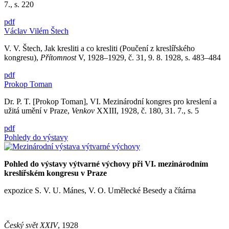
7., s. 220
pdf
Václav Vilém Štech
V. V. Štech, Jak kresliti a co kresliti (Poučení z kreslířského
kongresu),
Přítomnost
V, 1928–1929, č. 31, 9. 8. 1928, s. 483–484
pdf
Prokop Toman
Dr. P. T. [Prokop Toman], VI. Mezinárodní kongres pro kreslení a
užitá umění v Praze,
Venkov
XXIII, 1928, č. 180, 31. 7., s. 5
pdf
Pohledy do výstavy
Pohled do výstavy výtvarné výchovy při VI. mezinárodním
kreslířském kongresu v Praze
expozice S. V. U. Mánes, V. O. Umělecké Besedy a čítárna
Český svět XXIV
, 1928