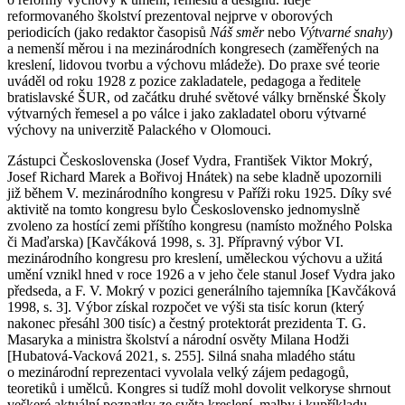
reformovaného školství prezentoval nejprve v oborových
periodicích (jako redaktor časopisů
Náš směr
nebo
Výtvarné snahy
)
a nemenší měrou i na mezinárodních kongresech (zaměřených na
kreslení, lidovou tvorbu a výchovu mládeže). Do praxe své teorie
uváděl od roku 1928 z pozice zakladatele, pedagoga a ředitele
bratislavské ŠUR, od začátku druhé světové války brněnské Školy
výtvarných řemesel a po válce i jako zakladatel oboru výtvarné
výchovy na univerzitě Palackého v Olomouci.
Zástupci Československa (Josef Vydra, František Viktor Mokrý,
Josef Richard Marek a Bořivoj Hnátek) na sebe kladně upozornili
již během V. mezinárodního kongresu v Paříži roku 1925. Díky své
aktivitě na tomto kongresu bylo Československo jednomyslně
zvoleno za hostící zemi příštího kongresu (namísto možného Polska
či Maďarska) [Kavčáková 1998, s. 3]. Přípravný výbor VI.
mezinárodního kongresu pro kreslení, uměleckou výchovu a užitá
umění vznikl hned v roce 1926 a v jeho čele stanul Josef Vydra jako
předseda, a F. V. Mokrý v pozici generálního tajemníka [Kavčáková
1998, s. 3]. Výbor získal rozpočet ve výši sta tisíc korun (který
nakonec přesáhl 300 tisíc) a čestný protektorát prezidenta T. G.
Masaryka a ministra školství a národní osvěty Milana Hodži
[Hubatová-Vacková 2021, s. 255]. Silná snaha mladého státu
o mezinárodní reprezentaci vyvolala velký zájem pedagogů,
teoretiků i umělců. Kongres si tudíž mohl dovolit velkoryse shrnout
veškeré aktuální poznatky ze světa kreslení, malby i kupříkladu