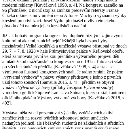
moderní reklamy [Kavčáková 1998, s. 4]. Na kongresu zaznělo na
96 přednášek, z nichž stojí za zmínku především referáty Franze
Čižeka o kinetismu v umění nebo Alfonse Muchy o významu výuky
kreslení pro civilizaci. Josef Vydra přednášel o vlivu etnického
původu dětí na míru jejich kreslířského nadání.
Již tak bohatý program kongresu byl doplněn různými zajímavými
kulturními akcemi, z nichž nejdůležitější byla bezpochyby
mezinárodní Velká kreslířská a umělecká výstava přístupná ve dnech
29. 7. – 7. 8. 1928 v hale Průmyslového paláce v Královské oboře,
která zahrnovala první velkou přehlídku výtvarného projevu dětí
a mládeže od drážďanského kongresu v roce 1912. Tuto akci však
po všech stránkách předčila [Kavčáková 1998, s. 4] a stala se
výmluvnou ilustrací kongresových snah. Je radno zmínit, že pojem
„výtvarná výchova“ v názvu výstavy představuje jedno z prvních
užití tohoto sousloví [Šamšula 2015, s. 4] – předtím se objevil
v názvu
Výtvarné výchovy
(přílohy časopisu
Výtvarné snahy
)
v moderní grafické úpravě Ladislava Sutnara, který se stal i autorem
oficiálního plakátu Výstavy výtvarné výchovy [Kavčáková 2018, s.
402].
Výstava měla za cíl prezentovat výsledky vzdělávacích aktivit
zaměřených na rozvoj tvůrčích schopností nejen umělecky
nadaných jedinců, ale i běžných studentů na základních a středních
školách, jako budoucích kultivovaných konzumentů současného