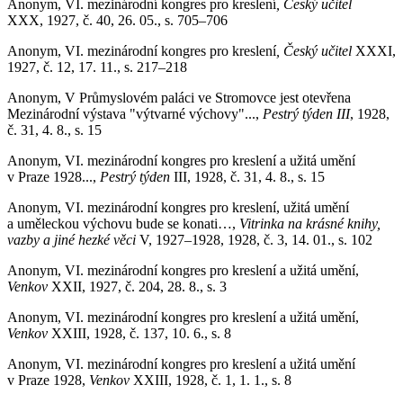
Anonym, VI. mezinárodní kongres pro kreslení
, Český učitel
XXX, 1927, č. 40, 26. 05., s. 705–706
Anonym, VI. mezinárodní kongres pro kreslení
, Český učitel
XXXI,
1927, č. 12, 17. 11., s. 217–218
Anonym, V Průmyslovém paláci ve Stromovce jest otevřena
Mezinárodní výstava "výtvarné výchovy"...,
Pestrý týden III
, 1928,
č. 31, 4. 8., s. 15
Anonym, VI. mezinárodní kongres pro kreslení a užitá umění
v Praze 1928...,
Pestrý týden
III, 1928, č. 31, 4. 8., s. 15
Anonym, VI. mezinárodní kongres pro kreslení, užitá umění
a uměleckou výchovu bude se konati…,
Vitrinka na krásné knihy,
vazby a jiné hezké věci
V, 1927–1928, 1928, č. 3, 14. 01., s. 102
Anonym, VI. mezinárodní kongres pro kreslení a užitá umění,
Venkov
XXII, 1927, č. 204, 28. 8., s. 3
Anonym, VI. mezinárodní kongres pro kreslení a užitá umění,
Venkov
XXIII, 1928, č. 137, 10. 6., s. 8
Anonym, VI. mezinárodní kongres pro kreslení a užitá umění
v Praze 1928,
Venkov
XXIII, 1928, č. 1, 1. 1., s. 8