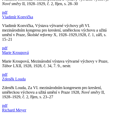
Nové směry
II, 1928–1929, č. 2, říjen, s. 28–30
pdf
Vladimír Konvička
Vladimír Konvička, Výstava výtvarné výchovy při VI.
mezinárodním kongresu pro kreslení, uměleckou výchovu a užitá
umění v Praze,
Školské reformy
X, 1928–1929,1928, č. 1, září, s.
15–21
pdf
Marie Kroupová
Marie Kroupová, Mezinárodní výstava výtvarné výchovy v Praze,
Tábor
LXII, 1928, 1928, č. 34, 7. 9., nestr.
pdf
Zdeněk Louda
Zdeněk Louda, Za VI. mezinárodním kongresem pro kreslení,
uměleckou výchovu a užitá umění v Praze 1928,
Nové směry
II,
1928–1929, č. 2, říjen, s. 23–27
pdf
Richard Meyer