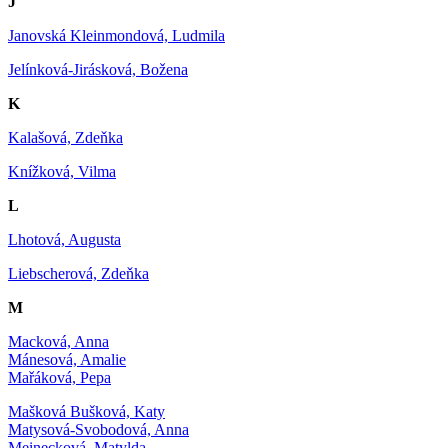
J
Janovská Kleinmondová, Ludmila
Jelínková-Jirásková, Božena
K
Kalašová, Zdeňka
Knížková, Vilma
L
Lhotová, Augusta
Liebscherová, Zdeňka
M
Macková, Anna
Mánesová, Amalie
Mařáková, Pepa
Mašková Bušková, Katy
Matysová-Svobodová, Anna
Meinecková, Matylda