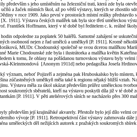
ly především s jeho umístěním na železniční trati, která zde byla otev
čňů a žaček místních škol, až po větší výstavy, kterých se zhostilo s
Dědiny v roce 1909. Jako první v prostorách místní reálky představilo
 [X. 1911]. Výstava českých malířek tak byla sice třetí uměleckou výs
f. František Hoffmann, který v té době byl ředitelem c. k. reálné ško
odin odpoledne za poplatek 50 haléřů. Samotné zahájení se uskutečnilo
ch osobností nejen z řad umělců a umělkyň [P. 1911]. Kromě několika 
 Horáková, MUDr. Chodounský společně se svou dcerou malířkou Marií 
ané Marie Chodounské zde byla i ilustrátorka a malířka květin Kateři
 k tomu, že ohlasy na pořádanou turnovskou výstavu byly velmi kladn
ovská-Kleinmondová [Anonym 1911d] nebo pedagožka Josefa Hrdinová
lický význam, neboť Pojizeří a zejména pak Hruboskalsko bylo míste
Většina zúčastněných umělkyň měla také k regionu nějaký bližší vztah
jinu. Výstava měla za úkol ukázat především průřez uměleckou tvorbou
lonost soukromých sběratelů, kteří na výstavu poskytli díla již v té do
tantkám [P. 1911]. V pěti ateliérových síních se nacházelo přes 300 ma
y především její krajinářské akvarely. Přestože bylo její dílo velmi 
derního vývoje [P. 1911]. Retrospektivní část výstavy zahrnovala dále
a uměleckých děl nežijících autorek z pražských soukromých sbírek zaj