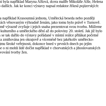
mi byla například Maryna Alšová, dcera malíře Mikoláše Alše, Helena
lších. Jak ke konci výstavy napsal redaktor
Hlasů pojizerských
:
la například Krasoumná jednota, Umělecká beseda nebo později
tavách věnovaným výhradně ženám, jako tomu bylo právě v Turnově.
mě výrazně zvyšuje i jejich snaha prezentovat svou tvorbu. Můžeme
lturního a uměleckého dění až do poloviny 20. století. Jak již bylo
e tak dařilo do výstavy pořádané v místní reálce přilákat početné
tava zmiňována jen okrajově a víceméně bez jakékoliv umělecko-
zájmu široké veřejnosti, dokonce hned v prvních dnech po jejím
e o ni mohli lidé dočíst například v chorvatských a jihoslovanských
vování tvorby žen.