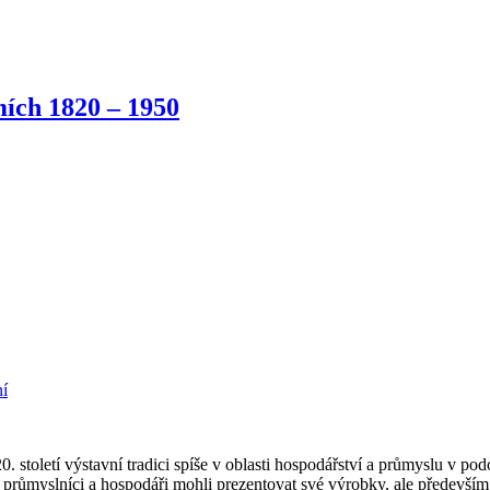
ích 1820 – 1950
ní
. století výstavní tradici spíše v oblasti hospodářství a průmyslu v 
průmyslníci a hospodáři mohli prezentovat své výrobky, ale především 