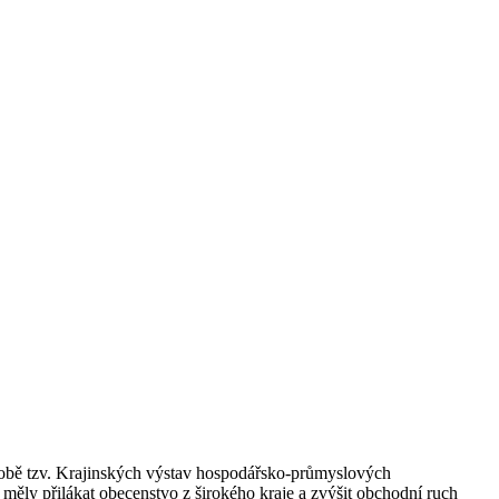
podobě tzv. Krajinských výstav hospodářsko-průmyslových
měly přilákat obecenstvo z širokého kraje a zvýšit obchodní ruch