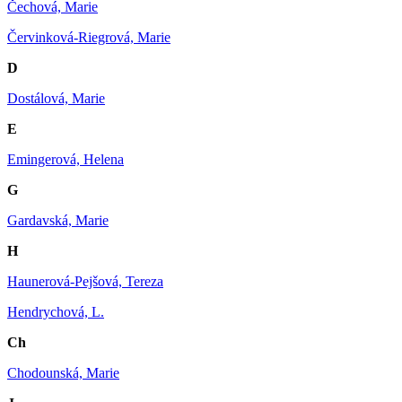
Čechová, Marie
Červinková-Riegrová, Marie
D
Dostálová, Marie
E
Emingerová, Helena
G
Gardavská, Marie
H
Haunerová-Pejšová, Tereza
Hendrychová, L.
Ch
Chodounská, Marie