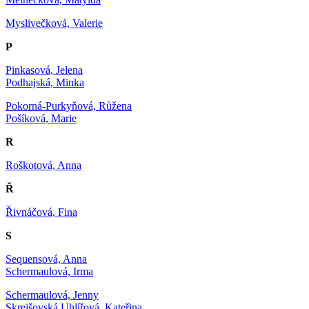
Myslivečková, Valerie
P
Pinkasová, Jelena
Podhajská, Minka
Pokorná-Purkyňová, Růžena
Pošíková, Marie
R
Roškotová, Anna
Ř
Řivnáčová, Fina
S
Sequensová, Anna
Schermaulová, Irma
Schermaulová, Jenny
Skrejšovská Uhlířová, Kateřina