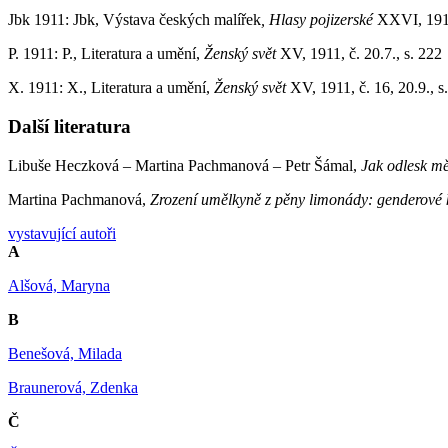
Jbk 1911: Jbk, Výstava českých malířek
, Hlasy pojizerské
XXVI, 1911,
P. 1911: P., Literatura a umění,
Ženský svět
XV, 1911, č. 20.7., s. 222
X. 1911: X., Literatura a umění,
Ženský svět
XV, 1911, č. 16, 20.9., s
Další literatura
Libuše Heczková – Martina Pachmanová – Petr Šámal,
Jak odlesk mě
Martina Pachmanová,
Zrození umělkyně z pěny limonády: genderové k
vystavující autoři
A
Alšová, Maryna
B
Benešová, Milada
Braunerová, Zdenka
Č