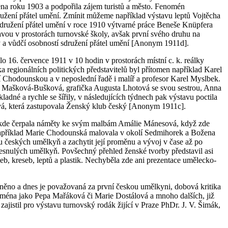
řena roku 1903 a podpořila zájem turistů a město. Fenomén
družení přátel umění. Zmínit můžeme například výstavu leptů Vojtěcha
 sdružení přátel umění v roce 1910 výtvarné práce Beneše Knüpfera
tavou v prostorách turnovské školy, avšak první svého druhu na
ly a vůdčí osobností sdružení přátel umění [Anonym 1911d].
 16. července 1911 v 10 hodin v prostorách místní c. k. reálky
regionálních politických představitelů byl přítomen například Karel
Chodounskou a v neposlední řadě i malíř a profesor Karel Myslbek.
na Mašková-Bušková, grafička Augusta Lhotová se svou sestrou, Anna
é a rychle se šířily, v následujících týdnech pak výstavu poctila
, která zastupovala Ženský klub český [Anonym 1911c].
m, kde čerpala náměty ke svým malbám Amálie Mánesová, když zde
. Například Marie Chodounská malovala v okolí Sedmihorek a Božena
 českých umělkyň a zachytit její proměnu a vývoj v čase až po
bě zesnulých umělkyň. Povšechný přehled ženské tvorby představil asi
leb, kreseb, leptů a plastik. Nechyběla zde ani prezentace umělecko-
ceněno a dnes je považovaná za první českou umělkyni, dobová kritika
 jména jako Pepa Mařáková či Marie Dostálová a mnoho dalších, již
istil pro výstavu turnovský rodák žijící v Praze PhDr. J. V. Šimák,