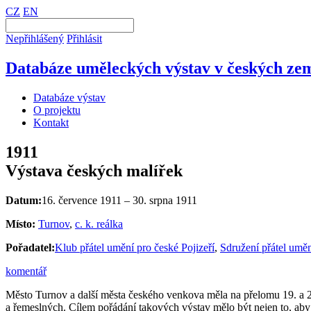
CZ
EN
Nepřihlášený
Přihlásit
Databáze uměleckých výstav v českých zem
Databáze výstav
O projektu
Kontakt
1911
Výstava českých malířek
Datum:
16. července 1911 – 30. srpna 1911
Místo:
Turnov
,
c. k. reálka
Pořadatel:
Klub přátel umění pro české Pojizeří
,
Sdružení přátel umě
komentář
Město Turnov a další města českého venkova měla na přelomu 19. a 20
a řemeslných. Cílem pořádání takových výstav mělo být nejen to, aby 