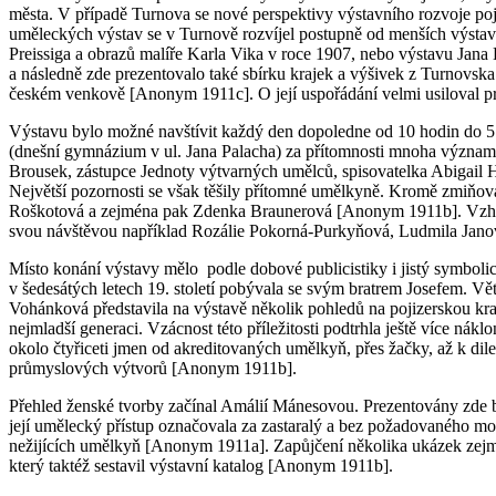
města. V případě Turnova se nové perspektivy výstavního rozvoje poji
uměleckých výstav se v Turnově rozvíjel postupně od menších výstav u
Preissiga a obrazů malíře Karla Vika v roce 1907, nebo výstavu Jana 
a následně zde prezentovalo také sbírku krajek a výšivek z Turnovska
českém venkově [Anonym 1911c]. O její uspořádání velmi usiloval pro
Výstavu bylo možné navštívit každý den dopoledne od 10 hodin do 5 h
(dnešní gymnázium v ul. Jana Palacha) za přítomnosti mnoha významný
Brousek, zástupce Jednoty výtvarných umělců, spisovatelka Abigail
Největší pozornosti se však těšily přítomné umělkyně. Kromě zmiňov
Roškotová a zejména pak Zdenka Braunerová [Anonym 1911b]. Vzhledem
svou návštěvou například Rozálie Pokorná-Purkyňová, Ludmila Jan
Místo konání výstavy mělo podle dobové publicistiky i jistý symbo
v šedesátých letech 19. století pobývala se svým bratrem Josefem. 
Vohánková představila na výstavě několik pohledů na pojizerskou kra
nejmladší generaci. Vzácnost této příležitosti podtrhla ještě více nák
okolo čtyřiceti jmen od akreditovaných umělkyň, přes žačky, až k dile
průmyslových výtvorů [Anonym 1911b].
Přehled ženské tvorby začínal Amálií Mánesovou. Prezentovány zde byl
její umělecký přístup označovala za zastaralý a bez požadovaného mo
nežijících umělkyň [Anonym 1911a]. Zapůjčení několika ukázek zejmén
který taktéž sestavil výstavní katalog [Anonym 1911b].