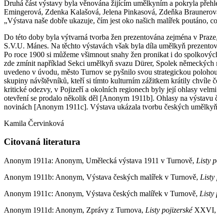
Druhá část výstavy byla věnována žijícím umělkyním a pokryla přehle
Emingerová, Zdenka Kalašová, Jelena Pinkasová, Zdeňka Braunerová
„Výstava naše dobře ukazuje, čím jest oko našich malířek poutáno, co
Do této doby byla výtvarná tvorba žen prezentována zejména v Praz
S.V.U. Mánes. Na těchto výstavách však byla díla umělkyň prezentov
Po roce 1900 si můžeme všimnout snahy žen pronikat i do spolkových
zde zmínit například Sekci umělkyň svazu Dürer, Spolek německých mal
uvedeno v úvodu, město Turnov se pyšnilo svou strategickou polohou n
skupiny návštěvníků, kteří si tímto kulturním zážitkem krátily chvíl
kritické odezvy, v Pojizeří a okolních regionech byly její ohlasy vel
otevření se prodalo několik děl [Anonym 1911b]. Ohlasy na výstavu če
novinách [Anonym 1911c]. Výstava ukázala tvorbu českých umělkyň 
Kamila Červinková
Citovaná literatura
Anonym 1911a: Anonym, Umělecká výstava 1911 v Turnově,
Listy 
Anonym 1911b: Anonym, Výstava českých malířek v Turnově,
Listy
Anonym 1911c: Anonym, Výstava českých malířek v Turnově,
Listy
Anonym 1911d: Anonym, Zprávy z Turnova,
Listy pojizerské
XXVI, 1