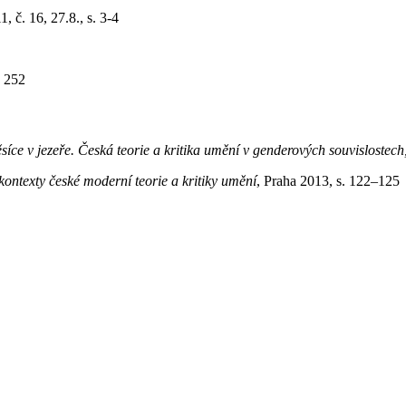
 č. 16, 27.8., s. 3-4
. 252
síce v jezeře. Česká teorie a kritika umění v genderových souvisloste
ontexty české moderní teorie a kritiky umění
, Praha 2013, s. 122–125