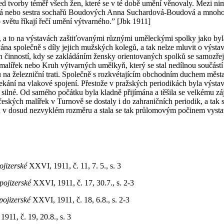
d tvorby téměř všech žen, které se v té době umění věnovaly. Mezi ni
 nebo sestra sochařů Boudových Anna Suchardová-Boudová a mnoho da
 světu říkají řečí umění výtvarného.” [Jbk 1911]
e, a to na výstavách zaštiťovanými různými uměleckými spolky jako by
ána společně s díly jejich mužských kolegů, a tak nelze mluvit o výs
 činností, kdy se zakládáním žensky orientovaných spolků se samozřej
ířek nebo Kruh výtvarných umělkyň, který se stal nedílnou součástí ku
a železniční trati. Společně s rozkvétajícím obchodním duchem města s
e čekání na vlakové spojení. Přestože v pražských periodikách byla výs
mi silné. Od samého počátku byla kladně přijímána a těšila se velkému 
ských malířek v Turnově se dostaly i do zahraničních periodik, a tak s
v dosud nezvyklém rozměru a stala se tak průlomovým počinem vysta
pojizerské
XXVI, 1911, č. 11, 7. 5., s. 3
 pojizerské
XXVI, 1911, č. 17, 30.7., s. 2-3
 pojizerské
XXVI, 1911, č. 18, 6.8., s. 2-3
911, č. 19, 20.8., s. 3