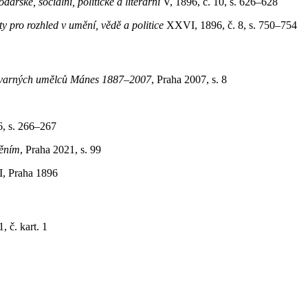
řské, sociální, politické a literární
V, 1896, č. 10, s. 626–628
ty pro rozhled v umění, vědě a politice
XXVI, 1896, č. 8, s. 750–754
tvarných umělců Mánes 1887–2007
, Praha 2007, s. 8
6, s. 266–267
měním
, Praha 2021, s. 99
II, Praha 1896
, č. kart. 1