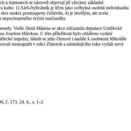
h a fejetonech se zároveň objevují již všechny základní
kultu: 1) Aleš-čtyřicátník je líčen jako svébytná osobitá individualita
 skrz naskrz prostoupeny češstvím, 4) je skvělým, ale zcela
a nepochopeného svými současníky.
besedy. Vedle členů Mánesa se akce zúčastnila deputace Umělecké
u Josefem Hlávkou. U této příležitosti bylo ohlášeno vydání
ecké impulsy, hlásili se jeho členové i nadále k osobnosti Mikoláše
novali monografii v edici Zlatoroh a následujícího roku vydali nový
, č. 173, 24. 6., s. 1–2