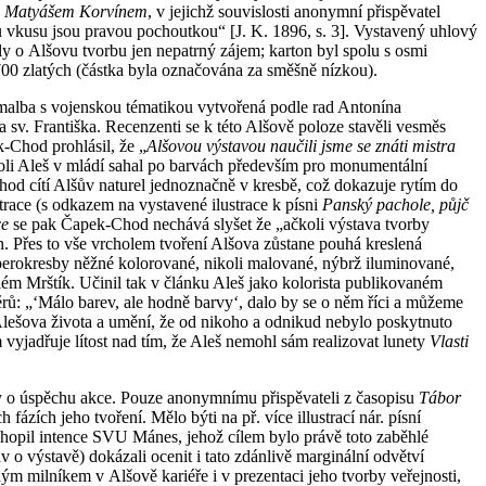
 s Matyášem Korvínem
, v jejichž souvislosti anonymní přispěvatel
 vkusu jsou pravou pochoutkou“ [J. K. 1896, s. 3]. Vystavený uhlový
aly o Alšovu tvorbu jen nepatrný zájem; karton byl spolu s osmi
0 zlatých (částka byla označována za směšně nízkou).
omalba s vojenskou tématikou vytvořená podle rad Antonína
 sv. Františka. Recenzenti se k této Alšově poloze stavěli vesměs
-Chod prohlásil, že „
Alšovou výstavou naučili jsme se znáti mistra
li Aleš v mládí sahal po barvách především pro monumentální
od cítí Alšův naturel jednoznačně v kresbě, což dokazuje rytím do
race (s odkazem na vystavené ilustrace k písni
Panský pachole, půjč
ce
se pak Čapek-Chod nechává slyšet že „ačkoli výstava tvorby
h. Přes to vše vrcholem tvoření Alšova zůstane pouhá kreslená
e perokresby něžné kolorované, nikoli malované, nýbrž iluminované,
ém Mrštík. Učinil tak v článku Aleš jako kolorista publikovaném
měrů: „‘Málo barev, ale hodně barvy‘, dalo by se o něm říci a můžeme
Alešova života a umění, že od nikoho a odnikud nebylo poskytnuto
vyjadřuje lítost nad tím, že Aleš nemohl sám realizovat lunety
Vlasti
y o úspěchu akce. Pouze anonymnímu přispěvateli z časopisu
Tábor
ázích jeho tvoření. Mělo býti na př. více illustrací nár. písní
chopil intence SVU Mánes, jehož cílem bylo právě toto zaběhlé
áv o výstavě) dokázali ocenit i tato zdánlivě marginální odvětví
ým milníkem v Alšově kariéře i v prezentaci jeho tvorby veřejnosti,