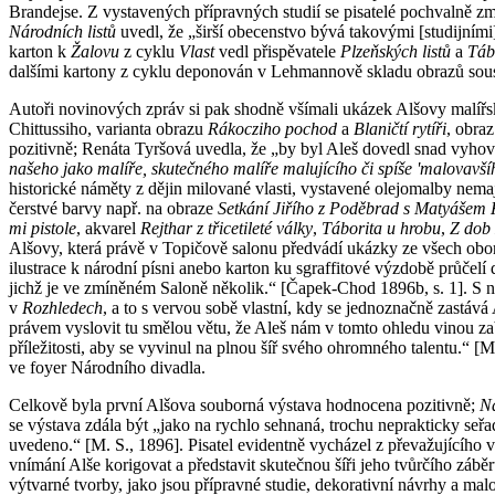
Brandejse. Z vystavených přípravných studií se pisatelé pochvalně zm
Národních listů
uvedl, že „širší obecenstvo bývá takovými [studijní
karton k
Žalovu
z cyklu
Vlast
vedl přispěvatele
Plzeňských listů
a
Tá
dalšími kartony z cyklu deponován v Lehmannově skladu obrazů sous
Autoři novinových zpráv si pak shodně všímali ukázek Alšovy malířsk
Chittussiho, varianta obrazu
Rákocziho pochod
a
Blaničtí rytíři
, obra
pozitivně; Renáta Tyršová uvedla, že „by byl Aleš dovedl snad vyhově
našeho jako malíře, skutečného malíře malujícího či spíše 'malovavš
historické náměty z dějin milované vlasti, vystavené olejomalby nem
čerstvé barvy např. na obraze
Setkání Jiřího z Poděbrad s Matyášem
mi pistole
, akvarel
Rejthar z třicetileté války
,
Táborita u hrobu
,
Z dob 
Alšovy, která právě v Topičově salonu předvádí ukázky ze všech obor
ilustrace k národní písni anebo karton ku sgraffitové výzdobě průčel
jichž je ve zmíněném Saloně několik.“ [Čapek-Chod 1896b, s. 1]. S 
v
Rozhledech
, a to s vervou sobě vlastní, kdy se jednoznačně zastáv
právem vyslovit tu smělou větu, že Aleš nám v tomto ohledu vinou za
příležitosti, aby se vyvinul na plnou šíř svého ohromného talentu.“ [
ve foyer Národního divadla.
Celkově byla první Alšova souborná výstava hodnocena pozitivně;
Ná
se výstava zdála být „jako na rychlo sehnaná, trochu neprakticky seřadě
uvedeno.“ [M. S., 1896]. Pisatel evidentně vycházel z převažujícího
vnímání Alše korigovat a představit skutečnou šíři jeho tvůrčího záběru
výtvarné tvorby, jako jsou přípravné studie, dekorativní návrhy a ma