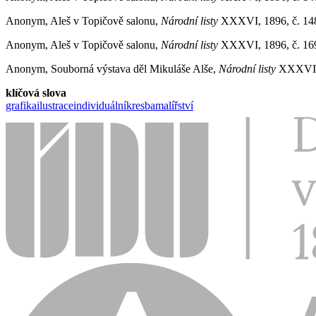
Anonym, Aleš v Topičově salonu,
Národní listy
XXXVI, 1896, č. 148, 
Anonym, Aleš v Topičově salonu,
Národní listy
XXXVI, 1896, č. 169,
Anonym, Souborná výstava děl Mikuláše Alše,
Národní listy
XXXVI, 1
klíčová slova
grafika
ilustrace
individuální
kresba
malířství