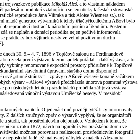
ání trojsvazkové publikace
Mikoláš Aleš
, a to vlastním nákladem
 padesát reprodukcí vztahujících se tematicky k české a slovanské
afické reprodukce Jana Vilímka a tisk Aloise Wiesnera st.), tak
ení mladé generace výtvarníků k tehdy třiačtyřicetiletému Alšovi bylo
í 50 reprodukcí ilustrací k národním písním a říkadlům. Poslední
zdá se naplněn a domácí periodika nejen pečlivě informovala
 se prakticky bez výjimek nesly ve velmi pozitivním duchu
].
 dnech 30. 5.– 4. 7. 1896 v Topičově salonu na Ferdinandově
lo o zcela první výstavu, kterou spolek pořádal – další výstava, a to
 byly vybrány renomované expoziční prostory přidružené k Topičově
sekundárními stavebními úpravami staršího domu disponující
ě i své „stinné stránky“ – zprávy o Alšově výstavě konané začátkem
odobých výstav – Alšově výstavě předcházela únorová posmrtná výstava
ve po následných letních prázdninách) proběhla zářijová výstava
fiky následovaná vánoční výstavou Umělecké besedy. V mezidobí
kromých majitelů. O jedenáct dnů později tytéž listy informovaly
sty. Z dalších stručných zpráv o výstavě vyplývá, že se organizátoři
skic a studií, tak prostřednictvím olejomaleb. Vzhledem k tomu, že
resbičku z roku 1872, návrh na figurální vlys pražského domu ve
ávštěvníci možnost porovnat s realizacemi prostřednictvím fotografií
 v neposlední řadě též malovaný nábytek z majetku Alexandra