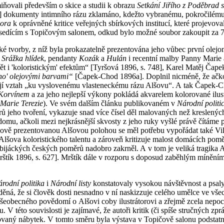
iňovali především o skice a studii k obrazu
Setkání Jiřího z Poděbrad
mi] dokumenty intimního rázu zklamáno, kdežto vybranému, pokročilému
bora
k oprávněné kritice veřejných sbírkových institucí, které projevov
edícím s Topičovým salonem, odkud bylo možné soubor zakoupit za 70
é tvorby, z níž byla prokazatelně prezentována jeho vůbec první olej
z
Srážka hlídek
, pendanty
Kozák
a
Hulán
i recentní malby Panny Marie a
t i 'koloristickým' efektům“ [Tyršová 1896, s. 748], Karel Matěj Čapek
ího' olejovými barvami“
[Čapek-Chod 1896a]. Doplnil nicméně, že ačko
ají vztah „ku vyslovenému vlasteneckému rázu Alšovu“. A tak Čapek-Ch
 Korvínem
a za jeho nejlepší výkony pokládá akvarelem kolorované ilust
Marie Terezie
). Ve svém dalším článku publikovaném v
Národní politi
ů jeho tvoření, vykazuje snad více čísel děl malovaných než kreslenýc
í domu, ačkoli mezi nejkrásnější skvosty z jeho ruky vyšlé právě čítám
nově prezentovanou Alšovou polohou se měl potřebu vypořádat také Vil
á Alšova koloristického talentu a zároveň kritizuje malost domácích po
bijáckých českých poměrů nadobro zakrněl. A v tom je veliká tragika 
Mrštík 1896, s. 627]. Mrštík dále v rozporu s doposud zaběhlým míněním 
rodní politika
i
Národní listy
konstatovaly vysokou návštěvnost a psal
ná, že si člověk dosti nesnadno v ní naskizzuje celého umělce ve všech f
 všeobecného povědomí o Alšovi coby ilustrátorovi a zřejmě zcela nepo
. V této souvislosti je zajímavé, že autoři kritik (či spíše stručných zpr
lovaný nábytek. V tomto směru byla výstava v Topičově salonu podstatn