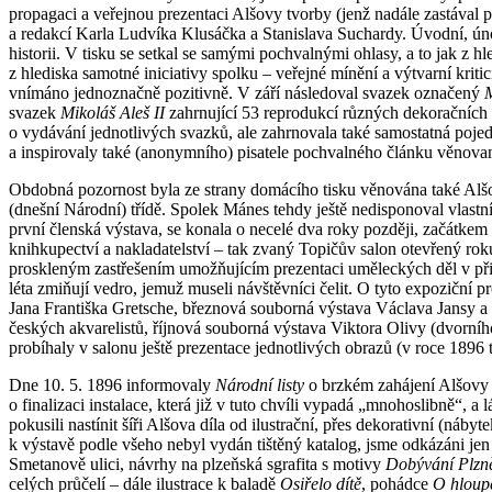
propagaci a veřejnou prezentaci Alšovy tvorby (jenž nadále zastával
a redakcí Karla Ludvíka Klusáčka a Stanislava Suchardy. Úvodní, úno
historii. V tisku se setkal se samými pochvalnými ohlasy, a to jak z 
z hlediska samotné iniciativy spolku – veřejné mínění a výtvarní krit
vnímáno jednoznačně pozitivně. V září následoval svazek označený
M
svazek
Mikoláš Aleš II
zahrnující 53 reprodukcí různých dekoračních 
o vydávání jednotlivých svazků, ale zahrnovala také samostatná poje
a inspirovaly také (anonymního) pisatele pochvalného článku věno
Obdobná pozornost byla ze strany domácího tisku věnována také Alš
(dnešní Národní) třídě. Spolek Mánes tehdy ještě nedisponoval vlastním
první členská výstava, se konala o necelé dva roky později, začátke
knihkupectví a nakladatelství – tak zvaný Topičův salon otevřený ro
proskleným zastřešením umožňujícím prezentaci uměleckých děl v při
léta zmiňují vedro, jemuž museli návštěvníci čelit. O tyto expozičn
Jana Františka Gretsche, březnová souborná výstava Václava Jansy a 
českých akvarelistů, říjnová souborná výstava Viktora Olivy (dvorní
probíhaly v salonu ještě prezentace jednotlivých obrazů (v roce 1896 
Dne 10. 5. 1896 informovaly
Národní listy
o brzkém zahájení Alšovy 
o finalizaci instalace, která již v tuto chvíli vypadá „mnohoslibně“, 
pokusili nastínit šíři Alšova díla od ilustrační, přes dekorativní (náb
k výstavě podle všeho nebyl vydán tištěný katalog, jsme odkázáni jen
Smetanově ulici, návrhy na plzeňská sgrafita s motivy
Dobývání Plzn
celých průčelí – dále ilustrace k baladě
Osiřelo dítě
, pohádce
O hloup