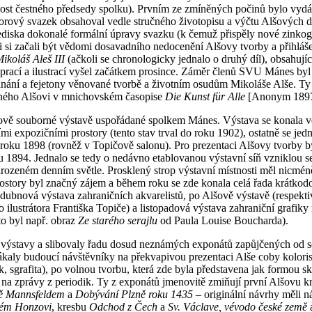
 post čestného předsedy spolku). Prvním ze zmíněných počinů bylo vyd
rový svazek obsahoval vedle stručného životopisu a výčtu Alšových děl
hlediska dokonalé formální úpravy svazku (k čemuž přispěly nové zinkogr
ici si začali být vědomi dosavadního nedocenění Alšovy tvorby a přihláš
ikoláš Aleš III
(ačkoli se chronologicky jednalo o druhý díl), obsahujíc
prací a ilustrací vyšel začátkem prosince. Záměr členů SVU Mánes byl 
dnání a fejetony věnované tvorbě a životním osudům Mikoláše Alše. Ty
vaného Alšovi v mnichovském časopise
Die Kunst für Alle
[Anonym 1897
ově souborné výstavě uspořádané spolkem Mánes. Výstava se konala ve
i expozičními prostory (tento stav trval do roku 1902), ostatně se jedna
m roku 1898 (rovněž v Topičově salonu). Pro prezentaci Alšovy tvorby
ku 1894. Jednalo se tedy o nedávno etablovanou výstavní síň vzniklou 
rozeném denním světle. Prosklený strop výstavní místnosti měl nicmén
í prostory byl značný zájem a během roku se zde konala celá řada krátk
dubnová výstava zahraničních akvarelistů, po Alšově výstavě (respekti
ho ilustrátora Františka Topiče) a listopadová výstava zahraniční gra
to byl např. obraz
Ze starého serajlu
od Paula Louise Boucharda).
výstavy a slibovaly řadu dosud neznámých exponátů zapůjčených od sou
a lákaly budoucí návštěvníky na překvapivou prezentaci Alše coby kolori
ytek, sgrafita), po volnou tvorbu, která zde byla představena jak formou 
 na zprávy z periodik. Ty z exponátů jmenovitě zmiňují první Alšovu k
ě Mannsfeldem
a
Dobývání Plzně roku 1435
– originální návrhy měli n
ém Honzovi
, kresbu
Odchod z Čech
a
Sv. Václave, vévodo české země
a