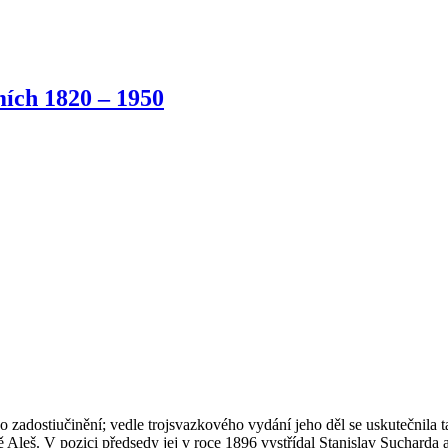
ích 1820 – 1950
 zadostiučinění; vedle trojsvazkového vydání jeho děl se uskutečnila 
leš. V pozici předsedy jej v roce 1896 vystřídal Stanislav Sucharda a