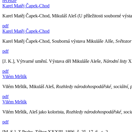
recenze
Karel Matěj Čapek-Chod
Karel Matěj Čapek-Chod, Mikuláš Aleš (U příležitosti souborné výst
pdf
Karel Matěj Čapek-Chod
Karel Matěj Čapek-Chod, Souborná výstava Mikuláše Alše,
Světozo
pdf
[J. K.], Výtvarné umění. Výstava děl Mikuláše Aleše,
Národní listy
XX
pdf
Vilém Mrštík
Vilém Mrštík, Mikuláš Aleš,
Rozhledy národohospodářské, sociální, po
pdf
Vilém Mrštík
Vilém Mrštík, Aleš jako kolorista,
Rozhledy národohospodářské, sociáln
pdf
[M. S.], Z Prahy,
Tábor
XXXIII, 1896, č. 25, 17. 6., s. 2