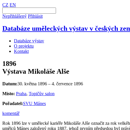
CZ
EN
Nepřihlášený
Přihlásit
Databáze uměleckých výstav v českých zem
Databáze výstav
O projektu
Kontakt
1896
Výstava Mikoláše Alše
Datum:
30. května 1896 – 4. července 1896
Místo:
Praha
,
Topičův salon
Pořadatel:
SVU Mánes
komentář
Rok 1896 lze v umělecké kariéře Mikoláše Alše označit za rok velkého
umělců Mánes založený roku 1887, jehož prvním předsedou byl právě A