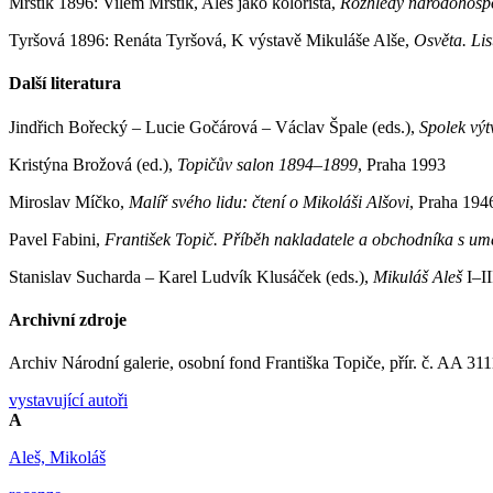
Mrštík 1896: Vilém Mrštík, Aleš jako kolorista,
Rozhledy národohospodá
Tyršová 1896: Renáta Tyršová, K výstavě Mikuláše Alše,
Osvěta. Lis
Další literatura
Jindřich Bořecký – Lucie Gočárová – Václav Špale (eds.),
Spolek vý
Kristýna Brožová (ed.),
Topičův salon 1894
–
1899
, Praha 1993
Miroslav Míčko,
Malíř svého lidu: čtení o Mikoláši Alšovi
, Praha 194
Pavel Fabini,
František Topič. Příběh nakladatele a obchodníka s u
Stanislav Sucharda – Karel Ludvík Klusáček (eds.),
Mikuláš Aleš
I–I
Archivní zdroje
Archiv Národní galerie, osobní fond Františka Topiče, přír. č. AA 3111
vystavující autoři
A
Aleš, Mikoláš