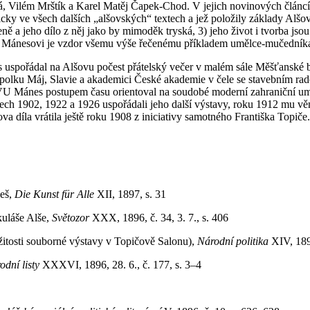
vá, Vilém Mrštík a Karel Matěj Čapek-Chod. V jejich novinových článcíc
ky ve všech dalších „alšovských“ textech a jež položily základy Alšova 
ě a jeho dílo z něj jako by mimoděk tryská, 3) jeho život i tvorba jsou
fu Mánesovi je vzdor všemu výše řečenému příkladem umělce-mučedník
 uspořádal na Alšovu počest přátelský večer v malém sále Měšťanské 
polku Máj, Slavie a akademici České akademie v čele se stavebním rado
VU Mánes postupem času orientoval na soudobé moderní zahraniční uměl
etech 1902, 1922 a 1926 uspořádali jeho další výstavy, roku 1912 mu vě
a díla vrátila ještě roku 1908 z iniciativy samotného Františka Topiče.
leš,
Die Kunst für Alle
XII, 1897, s. 31
uláše Alše,
Světozor
XXX, 1896, č. 34, 3. 7., s. 406
itosti souborné výstavy v Topičově Salonu),
Národní politika
XIV, 1896
odní listy
XXXVI, 1896, 28. 6., č. 177, s. 3–4