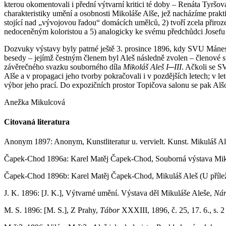
kterou okomentovali i přední výtvarní kritici té doby – Renáta Tyršo
charakteristiky umění a osobnosti Mikoláše Alše, jež nacházíme praktic
stojící nad „vývojovou řadou“ domácích umělců, 2) tvoří zcela přirozen
nedoceněným koloristou a 5) analogicky ke svému předchůdci Jose
Dozvuky výstavy byly patrné ještě 3. prosince 1896, kdy SVU Mánes
besedy – jejímž čestným členem byl Aleš následně zvolen – členové s
závěrečného svazku souborného díla
Mikoláš Aleš I─III
. Ačkoli se S
Alše a v propagaci jeho tvorby pokračovali i v pozdějších letech; v l
výbor jeho prací. Do expozičních prostor Topičova salonu se pak Alšov
Anežka Mikulcová
Citovaná literatura
Anonym 1897: Anonym, Kunstliteratur u. vervielt. Kunst. Mikuláš A
Čapek-Chod 1896a: Karel Matěj Čapek-Chod, Souborná výstava Mik
Čapek-Chod 1896b: Karel Matěj Čapek-Chod, Mikuláš Aleš (U přílež
J. K. 1896: [J. K.], Výtvarné umění. Výstava děl Mikuláše Aleše,
Nár
M. S. 1896: [M. S.], Z Prahy,
Tábor
XXXIII, 1896, č. 25, 17. 6., s. 2