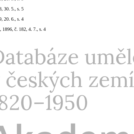
30. 5., s. 5
 20. 6., s. 4
896, č. 182, 4. 7., s. 4