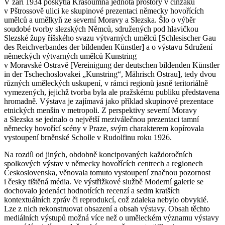
V září 1934 poskytla Krasoumná jednota prostory v činžáku
v Pštrossově ulici ke skupinové prezentaci německy hovořících
umělců a umělkyň ze severní Moravy a Slezska. Šlo o výběr
soudobé tvorby slezských Němců, sdružených pod hlavičkou
Slezské župy říšského svazu výtvarných umělců [Schlesischer Gau
des Reichverbandes der bildenden Künstler] a o výstavu Sdružení
německých výtvarných umělců Kunstring
v Moravské Ostravě [Vereinigung der deutschen bildenden Künstler
in der Tschechoslovakei „Kunstring“, Mährisch Ostrau], tedy dvou
různých uměleckých uskupení, v rámci regionů jasně teritoriálně
vymezených, jejichž tvorba byla ale pražskému publiku představena
hromadně. Výstava je zajímavá jako příklad skupinové prezentace
etnických menšin v metropoli. Z perspektivy severní Moravy
a Slezska se jednalo o největší meziválečnou prezentaci tamní
německy hovořící scény v Praze, svým charakterem kopírovala
vystoupení brněnské Scholle v Rudolfinu roku 1926.
Na rozdíl od jiných, obdobně koncipovaných každoročních
spolkových výstav v německy hovořících centrech a regionech
Československa, věnovala tomuto vystoupení značnou pozornost
i česky tištěná média. Ve výstřižkové službě Moderní galerie se
dochovalo jedenáct hodnotících recenzí a sedm kratších
kontextuálních zpráv či reprodukcí, což zdaleka nebylo obvyklé.
Lze z nich rekonstruovat obsazení a obsah výstavy. Obsah těchto
mediálních výstupů možná více než o uměleckém významu výstavy