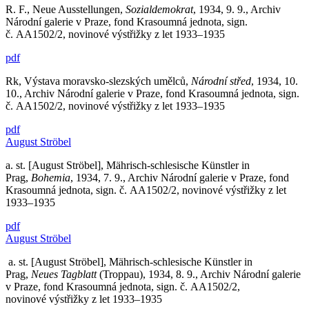
R. F., Neue Ausstellungen,
Sozialdemokrat
, 1934, 9. 9., Archiv
Národní galerie v Praze, fond Krasoumná jednota, sign.
č. AA1502/2, novinové výstřižky z let 1933–1935
pdf
Rk, Výstava moravsko-slezských umělců,
Národní střed
, 1934, 10.
10., Archiv Národní galerie v Praze, fond Krasoumná jednota, sign.
č. AA1502/2, novinové výstřižky z let 1933–1935
pdf
August Ströbel
a. st. [August Ströbel], Mährisch-schlesische Künstler in
Prag,
Bohemia
, 1934, 7. 9., Archiv Národní galerie v Praze, fond
Krasoumná jednota, sign. č. AA1502/2, novinové výstřižky z let
1933–1935
pdf
August Ströbel
a. st. [August Ströbel], Mährisch-schlesische Künstler in
Prag,
Neues Tagblatt
(Troppau), 1934, 8. 9., Archiv Národní galerie
v Praze, fond Krasoumná jednota, sign. č. AA1502/2,
novinové výstřižky z let 1933–1935