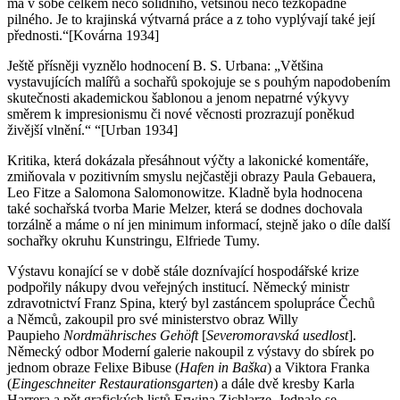
má v sobě celkem něco solidního, většinou něco těžkopádně
pilného. Je to krajinská výtvarná práce a z toho vyplývají také její
přednosti.“[Kovárna 1934]
Ještě přísněji vyznělo hodnocení B. S. Urbana: „Většina
vystavujících malířů a sochařů spokojuje se s pouhým napodobením
skutečnosti akademickou šablonou a jenom nepatrné výkyvy
směrem k impresionismu či nové věcnosti prozrazují poněkud
živější vlnění.“
“
[Urban 1934]
Kritika, která dokázala přesáhnout výčty a lakonické komentáře,
zmiňovala v pozitivním smyslu nejčastěji obrazy Paula Gebauera,
Leo Fitze a Salomona Salomonowitze. Kladně byla hodnocena
také sochařská tvorba Marie Melzer, která se dodnes dochovala
torzálně a máme o ní jen minimum informací, stejně jako o díle další
sochařky okruhu Kunstringu, Elfriede Tumy.
Výstavu konající se v době stále doznívající hospodářské krize
podpořily nákupy dvou veřejných institucí. Německý ministr
zdravotnictví Franz Spina, který byl zastáncem spolupráce Čechů
a Němců, zakoupil pro své ministerstvo obraz Willy
Paupieho
Nordmä
hrisches Geh
ö
ft
[
Severomoravská usedlost
].
Německý odbor Moderní galerie nakoupil z výstavy do sbírek po
jednom obraze Felixe Bibuse (
Hafen in Ba
ška
) a Viktora Franka
(
Eingeschneiter Restaurationsgarten
) a dále dvě kresby Karla
Harrera a pět grafických listů Erwina Zichlarze. Jednalo se