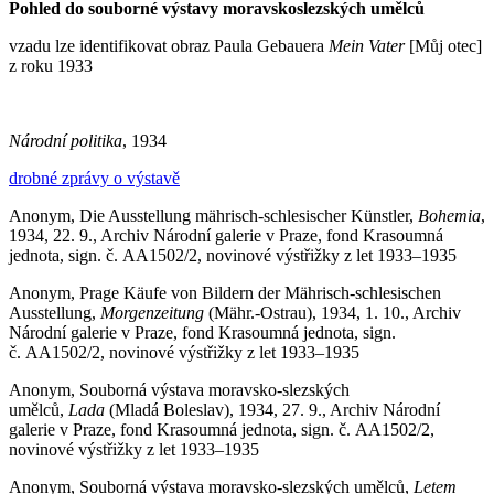
Pohled do souborné výstavy moravskoslezských umělců
vzadu lze identifikovat obraz Paula Gebauera
Mein Vater
[Můj otec]
z roku 1933
Národní politika
, 1934
drobné zprávy o výstavě
Anonym, Die Ausstellung mährisch-schlesischer Künstler,
Bohemia
,
1934, 22. 9., Archiv Národní galerie v Praze, fond Krasoumná
jednota, sign. č. AA1502/2, novinové výstřižky z let 1933–1935
Anonym, Prage Käufe von Bildern der Mährisch-schlesischen
Ausstellung,
Morgenzeitung
(Mähr.-Ostrau), 1934, 1. 10., Archiv
Národní galerie v Praze, fond Krasoumná jednota, sign.
č. AA1502/2, novinové výstřižky z let 1933–1935
Anonym, Souborná výstava moravsko-slezských
umělců,
Lada
(Mladá Boleslav), 1934, 27. 9., Archiv Národní
galerie v Praze, fond Krasoumná jednota, sign. č. AA1502/2,
novinové výstřižky z let 1933–1935
Anonym, Souborná výstava moravsko-slezských umělců,
Letem