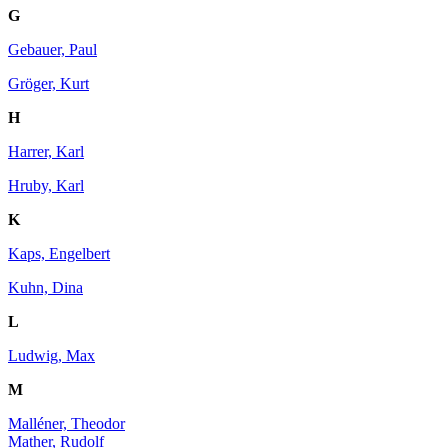
G
Gebauer, Paul
Gröger, Kurt
H
Harrer, Karl
Hruby, Karl
K
Kaps, Engelbert
Kuhn, Dina
L
Ludwig, Max
M
Malléner, Theodor
Mather, Rudolf