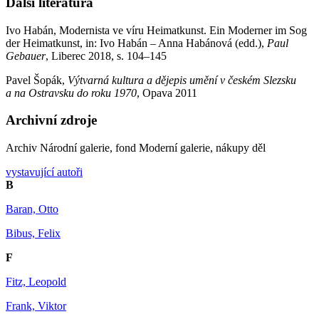
Další literatura
Ivo Habán, Modernista ve víru Heimatkunst. Ein Moderner im Sog
der Heimatkunst, in: Ivo Habán – Anna Habánová (edd.),
Paul
Gebauer
, Liberec 2018, s. 104–145
Pavel Šopák,
Výtvarná
kultura a d
ějepis umění v česk
é
m Slezsku
a na Ostravsku do roku 1970
, Opava 2011
Archivní zdroje
Archiv Národní galerie, fond Moderní galerie, nákupy děl
vystavující autoři
B
Baran, Otto
Bibus, Felix
F
Fitz, Leopold
Frank, Viktor