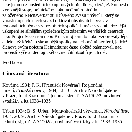
také jednou z posledních skupinových přehlídek, která ještě nenesla
výraznější stopy politického tlaku nedlouho předtím
založeného Reichsverbandu [Říšského svazu umělců], který se
v následujících letech snažil diktovat obsahy děl a výstav
regionálních německy hovořících spolků. Umělecky ambicióznější
uskupení se silnějším společenským zázemím ve větších centrech
jako Prager Secession nebo Kunstring tomuto tlaku vzdorovaly lépe
a déle než křehčí a skromnější spolky na teritoriální periferii, jejichž
členové svým pojetím Heimatkunst často složitě balancovali nad
propastí kýče a ideologického zneužití obsahů jejich děl.
Ivo Habán
Citovaná literatura
Kovárna 1934: F. K. [František Kovárna], Regionální
umění,
Pražské noviny
, 1934, 13. 10., Archiv Národní galerie
v Praze, fond Krasoumná jednota, sign. č. AA1502/2, novinové
výstřižky z let 1933–1935
Urban 1934: B. S. Urban, Moravskoslezští výtvarníci,
Národní listy
,
1934, 20. 9., Archiv Národní galerie v Praze, fond Krasoumná
jednota, sign. č. AA1502/2, novinové výstřižky z let 1933–1935