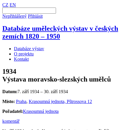
CZ
EN
Nepřihlášený
Přihlásit
Databáze uměleckých výstav v českých
zemích 1820 – 1950
Databáze výstav
O projektu
Kontakt
1934
Výstava moravsko-slezských umělců
Datum:
7. září 1934 – 30. září 1934
Místo:
Praha
,
Krasoumná jednota, Pštrossova 12
Pořadatel:
Krasoumná jednota
komentář