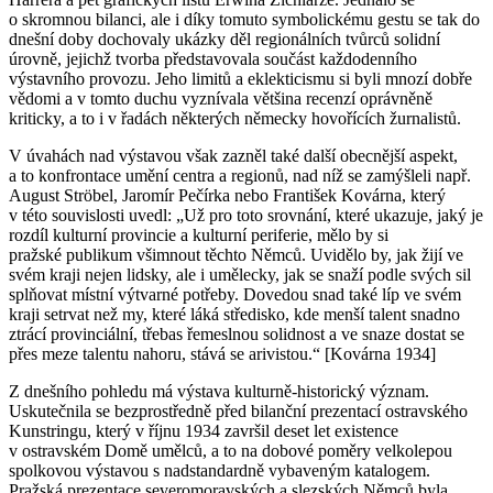
o skromnou bilanci, ale i díky tomuto symbolickému gestu se tak do
dnešní doby dochovaly ukázky děl regionálních tvůrců solidní
úrovně, jejichž tvorba představovala součást každodenního
výstavního provozu. Jeho limitů a eklekticismu si byli mnozí dobře
vědomi a v tomto duchu vyznívala většina recenzí oprávněně
kriticky, a to i v řadách některých německy hovořících žurnalistů.
V úvahách nad výstavou však zazněl také další obecnější aspekt,
a to konfrontace umění centra a regionů, nad níž se zamýšleli např.
August Ströbel, Jaromír Pečírka nebo František Kovárna, který
v této souvislosti uvedl: „Už pro toto srovnání, které ukazuje, jaký je
rozdíl kulturní provincie a kulturní periferie, mělo by si
pražské publikum všimnout těchto Němců. Uvidělo by, jak žijí ve
svém kraji nejen lidsky, ale i umělecky, jak se snaží podle svých sil
splňovat místní výtvarné potřeby. Dovedou snad také líp ve svém
kraji setrvat než my, které láká středisko, kde menší talent snadno
ztrácí provinciální, třebas řemeslnou solidnost a ve snaze dostat se
přes meze talentu nahoru, stává se arivistou.“ [Kovárna 1934]
Z dnešního pohledu má výstava kulturně-historický význam.
Uskutečnila se bezprostředně před bilanční prezentací ostravského
Kunstringu, který v říjnu 1934 završil deset let existence
v ostravském Domě umělců, a to na dobové poměry velkolepou
spolkovou výstavou s nadstandardně vybaveným katalogem.
Pražská prezentace severomoravských a slezských Němců byla