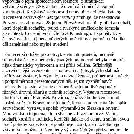
vypovídá o jejím společenském rozměru, o stratifikaci
výtvarné scény v ČSR a obecně o vnímání umění z regionů
v metropoli. K výstavě se doposud nepodařilo dohledat katalog.
Recenzent ostravských
Morgenzeitung
zmiňuje, že neexistoval.
Prezentace zahrnovala 28 jmen. Převažovali malíři, grafici a sochaři,
které doplnili sochařky, tvůrci a tvůrkyně uměleckého řemesla
a architekt, 15 členů tvořili členové Kunstringu. Exponáty byly
číslovány, křestní jména některých umělců byla patrně u několika
děl zaměněná nebo mylně uvedená.
Tón recenzí odrážel jako obvykle etnicitu pisatelů, nicméně
stanoviska česky a německy psaných hodnocení nebyla tentokrát
nijak dramaticky vyhrocená a ani příliš odlišná. Střízlivější
a zasvěcenější recenzenti se shodovali na (obvyklých) slabinách
průřezové výstavy, kterými byla nevyváženost, průměrnost a někdy
i podprůměrnost prezentovaných děl. Jejich vyznění navíc
limitovaly i prostor a kontext, v němž se jednotlivé exponáty
různých úrovní, žánrů a technik setkávaly. Výstavu recenzoval
i historik umění František Kovárna, jenž své hodnocení shrnul
následovně: „V Krasoumné jednotě, která se udržuje na živu spíše
setrvačností, vystavuje spolek výtvarníků ze Slezska a severní
Moravy. Jsou to jména, která slyšíme v Praze po prvé. Malíři,
sochaři, kreslíři a architekt, kteří žijí daleko od centra a splňují svou
prací potřeby kraje, kam je poutá nejen osud, ale i rozloha jejich
výtvarných možností. Není tedy výstava žádným překvapením, ale