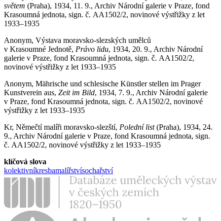
svě
tem
(Praha), 1934, 11. 9., Archiv Národní galerie v Praze, fond
Krasoumná jednota, sign. č. AA1502/2, novinové výstřižky z let
1933–1935
Anonym, Výstava moravsko-slezských umělců
v Krasoumné Jednotě,
Právo lidu
, 1934, 20. 9., Archiv Národní
galerie v Praze, fond Krasoumná jednota, sign. č. AA1502/2,
novinové výstřižky z let 1933–1935
Anonym, Mährische und schlesische Künstler stellen im Prager
Kunstverein aus,
Zeit im Bild
, 1934, 7. 9., Archiv Národní galerie
v Praze, fond Krasoumná jednota, sign. č. AA1502/2, novinové
výstřižky z let 1933–1935
Kr, Němečtí malíři moravsko-slezští,
Polední list
(Praha), 1934, 24.
9., Archiv Národní galerie v Praze, fond Krasoumná jednota, sign.
č. AA1502/2, novinové výstřižky z let 1933–1935
klíčová slova
kolektivní
kresba
malířství
sochařství