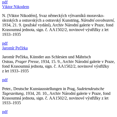
pdf
Viktor Nikodem
N. [Viktor Nikodém], Svaz německých výtvarníků moravsko-
slezských a ostravských a ostravský Kunstring,
Národní osvobození
,
1934, 21. 9. (pražské vydání), Archiv Národní galerie v Praze, fond
Krasoumná jednota, sign. č. AA1502/2, novinové výstřižky z let
1933–1935
pdf
Jaromír Pečírka
Jaromír Pečírka, Künstler aus Schlesien und Mährisch
Ostrau,
Prager Presse
, 1934, 15. 9., Archiv Národní galerie v Praze,
fond Krasoumná jednota, sign. č. AA1502/2, novinové výstřižky
z let 1933–1935
pdf
Peter., Deutsche Kunstausstellungen in Prag,
Sudetendeutsche
Tageszeitung
, 1934, 20. 10., Archiv Národní galerie v Praze, fond
Krasoumná jednota, sign. č. AA1502/2, novinové výstřižky z let
1933–1935
pdf