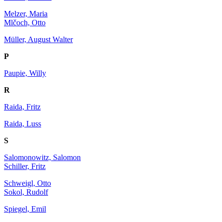
Melzer, Maria
Mlčoch, Otto
Müller, August Walter
P
Paupie, Willy
R
Raida, Fritz
Raida, Luss
S
Salomonowitz, Salomon
Schiller, Fritz
Schweigl, Otto
Sokol, Rudolf
Spiegel, Emil