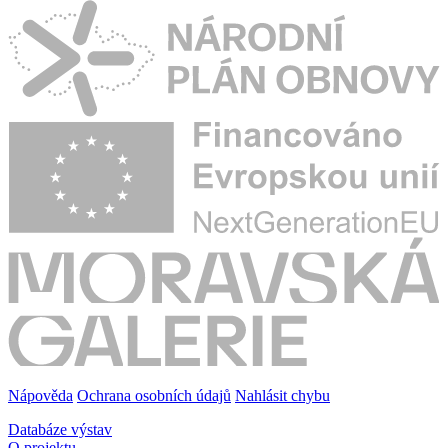
Nápověda
Ochrana osobních údajů
Nahlásit chybu
Databáze výstav
O projektu