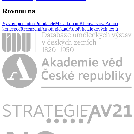
Rovnou na
Vystavující autoři
Pořadatelé
Místa konání
Klíčová slova
Autoři
koncepce
Recenzenti
Autoři plakátů
Autoři katalogových textů