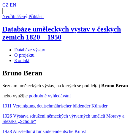
CZ
EN
Nepřihlášený
Přihlásit
Databáze uměleckých výstav v českých
zemích 1820 – 1950
Databáze výstav
O projektu
Kontakt
Bruno Beran
Seznam uměleckých výstav, na kterých se podílel(a)
Bruno Beran
nebo využijte
podrobné vyhledávání
1911 Vereinigung deutschmährischer bildender Künstler
1926 Výstava sdružení německých výtvarných umělců Moravy a
Slezska „Scholle“
1928 Ausstellung für sudetendeutsche Kunst