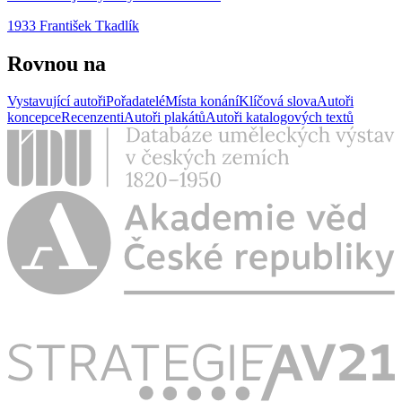
1933 František Tkadlík
Rovnou na
Vystavující autoři
Pořadatelé
Místa konání
Klíčová slova
Autoři
koncepce
Recenzenti
Autoři plakátů
Autoři katalogových textů