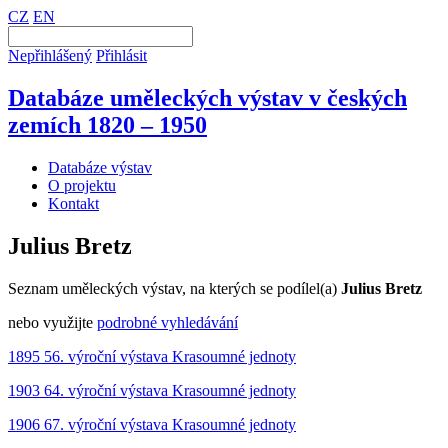
CZ
EN
Nepřihlášený
Přihlásit
Databáze uměleckých výstav v českých
zemích 1820 – 1950
Databáze výstav
O projektu
Kontakt
Julius Bretz
Seznam uměleckých výstav, na kterých se podílel(a)
Julius Bretz
nebo využijte
podrobné vyhledávání
1895 56. výroční výstava Krasoumné jednoty
1903 64. výroční výstava Krasoumné jednoty
1906 67. výroční výstava Krasoumné jednoty