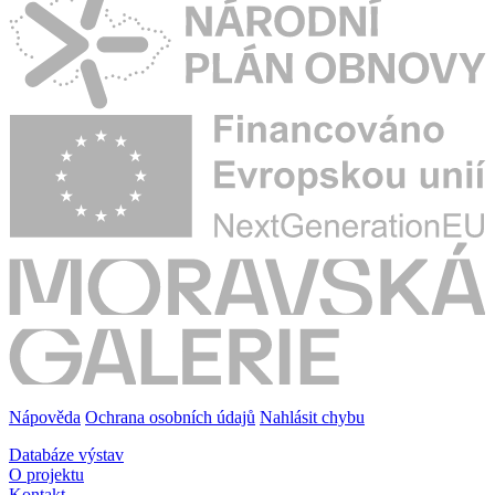
Nápověda
Ochrana osobních údajů
Nahlásit chybu
Databáze výstav
O projektu
Kontakt