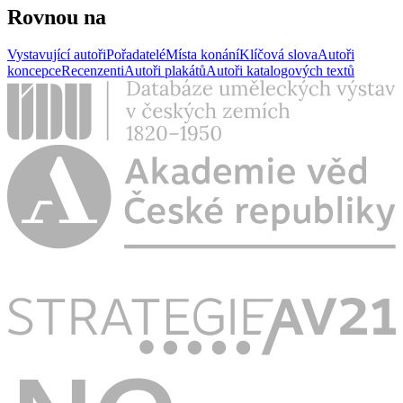
Rovnou na
Vystavující autoři
Pořadatelé
Místa konání
Klíčová slova
Autoři
koncepce
Recenzenti
Autoři plakátů
Autoři katalogových textů