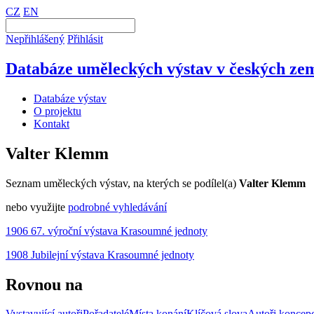
CZ
EN
Nepřihlášený
Přihlásit
Databáze uměleckých výstav v českých zem
Databáze výstav
O projektu
Kontakt
Valter Klemm
Seznam uměleckých výstav, na kterých se podílel(a)
Valter Klemm
nebo využijte
podrobné vyhledávání
1906 67. výroční výstava Krasoumné jednoty
1908 Jubilejní výstava Krasoumné jednoty
Rovnou na
Vystavující autoři
Pořadatelé
Místa konání
Klíčová slova
Autoři koncep