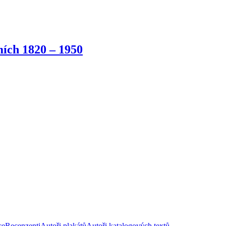
ích 1820 – 1950
ce
Recenzenti
Autoři plakátů
Autoři katalogových textů