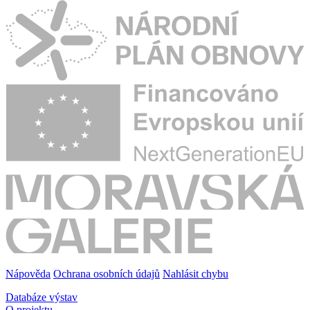
Nápověda
Ochrana osobních údajů
Nahlásit chybu
Databáze výstav
O projektu