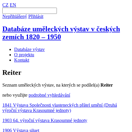
CZ
EN
Nepřihlášený
Přihlásit
Databáze uměleckých výstav v českých
zemích 1820 – 1950
Databáze výstav
O projektu
Kontakt
Reiter
Seznam uměleckých výstav, na kterých se podílel(a)
Reiter
nebo využijte
podrobné vyhledávání
1841 Výstava Společnosti vlasteneckých přátel umění (Druhá
výroční výstava Krasoumné jednoty)
1903 64. výroční výstava Krasoumné jednoty
1906 Výstava siluet