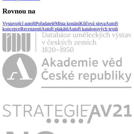
Rovnou na
Vystavující autoři
Pořadatelé
Místa konání
Klíčová slova
Autoři
koncepce
Recenzenti
Autoři plakátů
Autoři katalogových textů