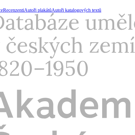
ce
Recenzenti
Autoři plakátů
Autoři katalogových textů