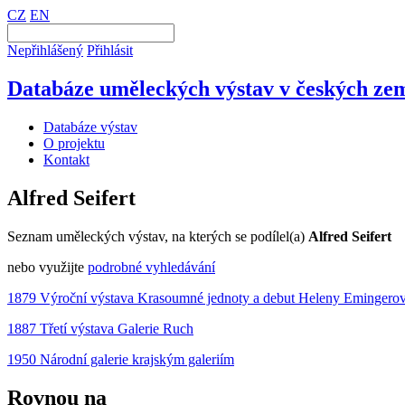
CZ
EN
Nepřihlášený
Přihlásit
Databáze uměleckých výstav v českých zem
Databáze výstav
O projektu
Kontakt
Alfred Seifert
Seznam uměleckých výstav, na kterých se podílel(a)
Alfred Seifert
nebo využijte
podrobné vyhledávání
1879 Výroční výstava Krasoumné jednoty a debut Heleny Emingero
1887 Třetí výstava Galerie Ruch
1950 Národní galerie krajským galeriím
Rovnou na