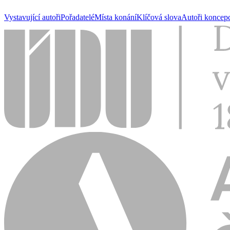
Vystavující autoři
Pořadatelé
Místa konání
Klíčová slova
Autoři koncep