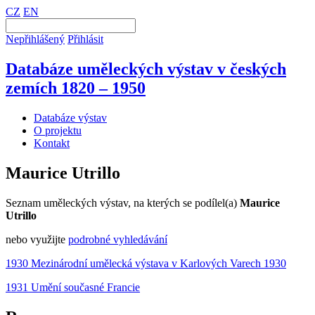
CZ
EN
Nepřihlášený
Přihlásit
Databáze uměleckých výstav v českých
zemích 1820 – 1950
Databáze výstav
O projektu
Kontakt
Maurice Utrillo
Seznam uměleckých výstav, na kterých se podílel(a)
Maurice
Utrillo
nebo využijte
podrobné vyhledávání
1930 Mezinárodní umělecká výstava v Karlových Varech 1930
1931 Umění současné Francie