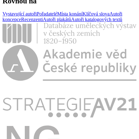
Rovnou na
Vystavující autoři
Pořadatelé
Místa konání
Klíčová slova
Autoři
koncepce
Recenzenti
Autoři plakátů
Autoři katalogových textů