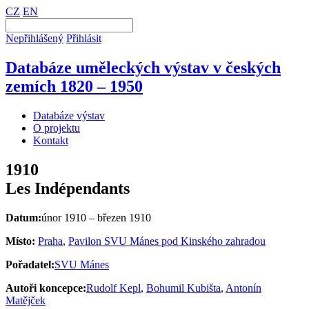
CZ
EN
Nepřihlášený
Přihlásit
Databáze uměleckých výstav v českých
zemích 1820 – 1950
Databáze výstav
O projektu
Kontakt
1910
Les Indépendants
Datum:
únor 1910 – březen 1910
Místo:
Praha
,
Pavilon SVU Mánes pod Kinského zahradou
Pořadatel:
SVU Mánes
Autoři koncepce:
Rudolf Kepl
,
Bohumil Kubišta
,
Antonín
Matějček