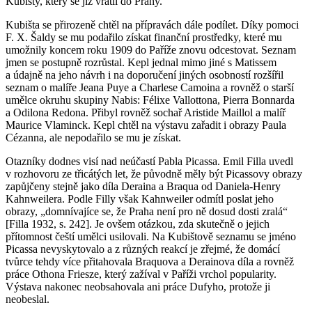
Kubišty, který se již vrátil do Prahy.
Kubišta se přirozeně chtěl na přípravách dále podílet. Díky pomoci
F. X. Šaldy se mu podařilo získat finanční prostředky, které mu
umožnily koncem roku 1909 do Paříže znovu odcestovat. Seznam
jmen se postupně rozrůstal. Kepl jednal mimo jiné s Matissem
a údajně na jeho návrh i na doporučení jiných osobností rozšířil
seznam o malíře Jeana Puye a Charlese Camoina a rovněž o starší
umělce okruhu skupiny Nabis: Félixe Vallottona, Pierra Bonnarda
a Odilona Redona. Přibyl rovněž sochař Aristide Maillol a malíř
Maurice Vlaminck. Kepl chtěl na výstavu zařadit i obrazy Paula
Cézanna, ale nepodařilo se mu je získat.
Otazníky dodnes visí nad neúčastí Pabla Picassa. Emil Filla uvedl
v rozhovoru ze třicátých let, že původně měly být Picassovy obrazy
zapůjčeny stejně jako díla Deraina a Braqua od Daniela-Henry
Kahnweilera. Podle Filly však Kahnweiler odmítl poslat jeho
obrazy, „domnívajíce se, že Praha není pro ně dosud dosti zralá“
[Filla 1932, s. 242]. Je ovšem otázkou, zda skutečně o jejich
přítomnost čeští umělci usilovali. Na Kubištově seznamu se jméno
Picassa nevyskytovalo a z různých reakcí je zřejmé, že domácí
tvůrce tehdy více přitahovala Braquova a Derainova díla a rovněž
práce Othona Friesze, který zažíval v Paříži vrchol popularity.
Výstava nakonec neobsahovala ani práce Dufyho, protože ji
neobeslal.