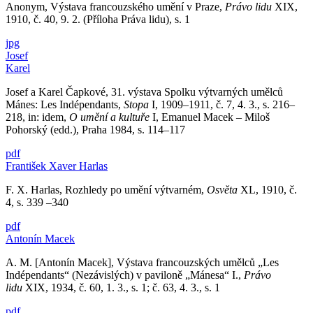
Anonym, Výstava francouzského umění v Praze,
Právo lidu
XIX,
1910, č. 40, 9. 2. (Příloha Práva lidu), s. 1
jpg
Josef
Karel
Josef a Karel Čapkové, 31. výstava Spolku výtvarných umělců
Mánes: Les Indépendants,
Stopa
I, 1909–1911, č. 7, 4. 3., s. 216–
218, in: idem,
O umění a kultuře
I, Emanuel Macek – Miloš
Pohorský (edd.), Praha 1984, s. 114–117
pdf
František Xaver Harlas
F. X. Harlas, Rozhledy po umění výtvarném,
Osvěta
XL, 1910, č.
4, s. 339 –340
pdf
Antonín Macek
A. M. [Antonín Macek], Výstava francouzských umělců „Les
Indépendants“ (Nezávislých) v paviloně „Mánesa“ I.,
Právo
lidu
XIX, 1934, č. 60, 1. 3., s. 1; č. 63, 4. 3., s. 1
pdf