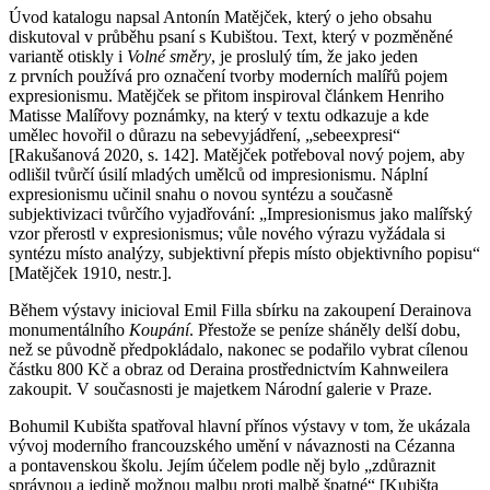
Úvod katalogu napsal Antonín Matějček, který o jeho obsahu
diskutoval v průběhu psaní s Kubištou. Text, který v pozměněné
variantě otiskly i
Volné směry
, je proslulý tím, že jako jeden
z prvních používá pro označení tvorby moderních malířů pojem
expresionismu. Matějček se přitom inspiroval článkem Henriho
Matisse Malířovy poznámky, na který v textu odkazuje a kde
umělec hovořil o důrazu na sebevyjádření, „sebeexpresi“
[Rakušanová 2020, s. 142]. Matějček potřeboval nový pojem, aby
odlišil tvůrčí úsilí mladých umělců od impresionismu. Náplní
expresionismu učinil snahu o novou syntézu a současně
subjektivizaci tvůrčího vyjadřování: „Impresionismus jako malířský
vzor přerostl v expresionismus; vůle nového výrazu vyžádala si
syntézu místo analýzy, subjektivní přepis místo objektivního popisu“
[Matějček 1910, nestr.].
Během výstavy inicioval Emil Filla sbírku na zakoupení Derainova
monumentálního
Koupání
. Přestože se peníze sháněly delší dobu,
než se původně předpokládalo, nakonec se podařilo vybrat cílenou
částku 800 Kč a obraz od Deraina prostřednictvím Kahnweilera
zakoupit. V současnosti je majetkem Národní galerie v Praze.
Bohumil Kubišta spatřoval hlavní přínos výstavy v tom, že ukázala
vývoj moderního francouzského umění v návaznosti na Cézanna
a pontavenskou školu. Jejím účelem podle něj bylo „zdůraznit
správnou a jedině možnou malbu proti malbě špatné“ [Kubišta