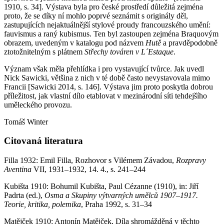
1910, s. 34]. Výstava byla pro české prostředí důležitá zejména
proto, že se díky ní mohlo poprvé seznámit s originály děl,
zastupujících nejaktuálnější stylové proudy francouzského umění:
fauvismus a raný kubismus. Ten byl zastoupen zejména Braquovým
obrazem, uvedeným v katalogu pod názvem
Hutě
a pravděpodobně
ztotožnitelným s plátnem
Střechy továren v L´Estaque
.
Význam však měla přehlídka i pro vystavující tvůrce. Jak uvedl
Nick Sawicki, většina z nich v té době často nevystavovala mimo
Francii [Sawicki 2014, s. 146]. Výstava jim proto poskytla dobrou
příležitost, jak vlastní dílo etablovat v mezinárodní síti tehdejšího
uměleckého provozu.
Tomáš Winter
Citovaná literatura
Filla 1932: Emil Filla, Rozhovor s Vilémem Závadou,
Rozpravy
Aventina
VII, 1931–1932, 14. 4., s. 241–244
Kubišta 1910: Bohumil Kubišta, Paul Cézanne (1910), in: Jiří
Padrta (ed.),
Osma a Skupiny výtvarných umělců 1907–1917.
Teorie, kritika, polemika
, Praha 1992, s. 31–34
Matějček 1910: Antonín Matějček, Díla shromážděná v těchto