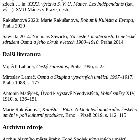
zdech…, in:
XXXI. výstava S. V. U. Manes. Les Indépendants
(kat.
výst.), SVU Mánes v Praze, nestr.
Rakušanová 2020: Marie Rakušanová,
Bohumil Kubišta a Evropa
,
Praha 2020
Sawicki 2014: Nicholas Sawicki,
Na cestě k modernosti. Umělecké
sdružení Osma a jeho okruh v letech 1900–1910
, Praha 2014
Další literatura
Vojtěch Lahoda,
Český kubismus
, Praha 1996, s. 22
Miroslav Lamač,
Osma a Skupina výtvarných umělců 1907–1917
,
Praha 1988, s. 177
Antonín Matějček, Úvod k výstavě Neodvislých,
Volné směry
XIV,
1910, s. 136–151
Marie Rakušanová,
Kubišta – Filla. Zakladatelé moderního českého
umění v poli kulturní produkce
, Brno – Plzeň 2019, s. 112–115
Archivní zdroje
Archiv hlavního města Prahy, Fond Spolek výtvarných umělců