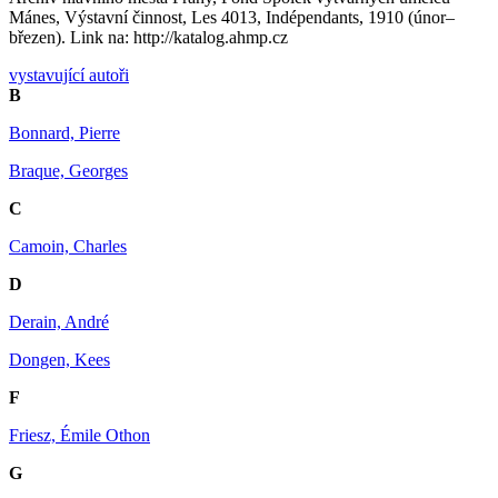
Mánes, Výstavní činnost, Les 4013, Indépendants, 1910 (únor–
březen). Link na: http://katalog.ahmp.cz
vystavující autoři
B
Bonnard, Pierre
Braque, Georges
C
Camoin, Charles
D
Derain, André
Dongen, Kees
F
Friesz, Émile Othon
G