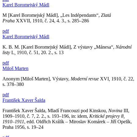
Karel Boromejský Mádl
M [Karel Boromejský Mádl], „Les Indépendants“,
Zlatá
Praha
XXVII, 1910, č. 24, 4. 3., s. 285–286
pdf
Karel Boromejský Mádl
K. B. M. [Karel Boromejský Mádl], Z výstavy „Mánesa“,
Národní
listy
L
,
1910, č. 51, 20. 2., s. 13
pdf
Miloš Marten
Anonym [Miloš Marten], Výstavy,
Moderní revue
XVI
,
1910, č. 22,
s. 378–380
pdf
František Xaver Šalda
František Xaver Šalda, Mladí Francouzi pod Kinskou,
Novina
III,
1909–1910, č. 7, 2. 2., s. 193–196, in: idem,
Kritické projevy 8,
1910–1911
, edd. Oldřich Králík – Miroslav Komárek – Jiří Opelík,
Praha 1956, s. 19–24