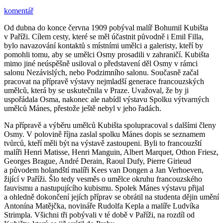
komentář
Od dubna do konce června 1909 pobýval malíř Bohumil Kubišta
v Paříži. Cílem cesty, které se měl účastnit původně i Emil Filla,
bylo navazování kontaktů s místními umělci a galeristy, kteří by
pomohli tomu, aby se umělci Osmy prosadili v zahraničí. Kubišta
mimo jiné neúspěšně usiloval o představení děl Osmy v rámci
salonu Nezávislých, nebo Podzimního salonu. Současně začal
pracovat na přípravě výstavy nejmladší generace francouzských
umělců, která by se uskutečnila v Praze. Uvažoval, že by ji
uspořádala Osma, nakonec ale nabídl výstavu Spolku výtvarných
umělců Mánes, přestože ještě nebyl v jeho řadách.
Na přípravě a výběru umělců Kubišta spolupracoval s dalšími členy
Osmy. V polovině října zaslal spolku Mánes dopis se seznamem
tvůrců, kteří měli být na výstavě zastoupeni. Byli to francouzští
malíři Henri Matisse, Henri Manguin, Albert Marquet, Othon Friesz,
Georges Brague, André Derain, Raoul Dufy, Pierre Girieud
a původem holandští malíři Kees van Dongen a Jan Verhoeven,
žijící v Paříži. Šlo tedy vesměs o umělce okruhu francouzského
fauvismu a nastupujícího kubismu. Spolek Mánes výstavu přijal
a ohledně dokončení jejích příprav se obrátil na studenta dějin umění
Antonína Matějčka, novináře Rudolfa Kepla a malíře Ludvíka
Strimpla. Všichni tři pobývali v té době v Paříži, na rozdíl od