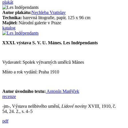
plakát
Autor plakátu:
Nechleba Vratislav
Technika:
barevná litografie, papír, 125 x 96 cm
Majitel:
Národní galerie v Praze
katalog
XXXI. výstava S. V. U. Mánes. Les Indépendants
Vydavatel: Spolek výtvarných umělců Mánes
Místo a rok vydání: Praha 1910
Autor úvodního textu:
Antonín Matějček
recenze
-jm-, Výstava nelíbivého umění,
Lidové noviny
XVIII
,
1910, č.
54, 24. 2., s. 4–5
pdf