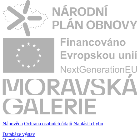
Nápověda
Ochrana osobních údajů
Nahlásit chybu
Databáze výstav
O projektu