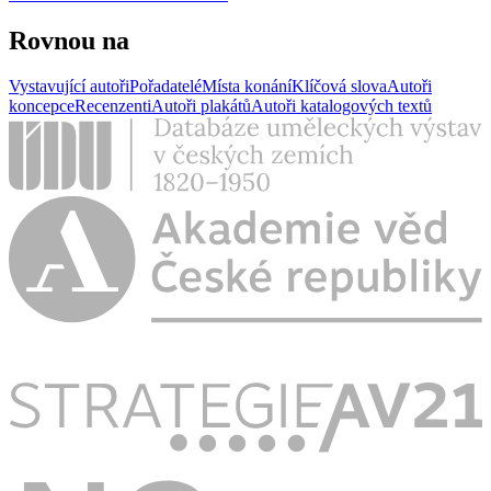
Rovnou na
Vystavující autoři
Pořadatelé
Místa konání
Klíčová slova
Autoři
koncepce
Recenzenti
Autoři plakátů
Autoři katalogových textů