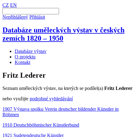
CZ
EN
Nepřihlášený
Přihlásit
Databáze uměleckých výstav v českých
zemích 1820 – 1950
Databáze výstav
O projektu
Kontakt
Fritz Lederer
Seznam uměleckých výstav, na kterých se podílel(a)
Fritz Lederer
nebo využijte
podrobné vyhledávání
1907 Výstava spolku Verein deutscher bildender Künstler in
Böhmen
1910 Deutschböhmischer Künstlerbund
1921 Sudetendeutsche Künstler