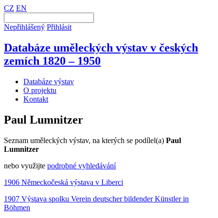
CZ
EN
Nepřihlášený
Přihlásit
Databáze uměleckých výstav v českých
zemích 1820 – 1950
Databáze výstav
O projektu
Kontakt
Paul Lumnitzer
Seznam uměleckých výstav, na kterých se podílel(a)
Paul
Lumnitzer
nebo využijte
podrobné vyhledávání
1906 Německočeská výstava v Liberci
1907 Výstava spolku Verein deutscher bildender Künstler in
Böhmen