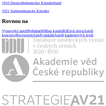
1910 Deutschböhmischer Künstlerbund
1921 Sudetendeutsche Künstler
Rovnou na
Vystavující autoři
Pořadatelé
Místa konání
Klíčová slova
Autoři
koncepce
Recenzenti
Autoři plakátů
Autoři katalogových textů