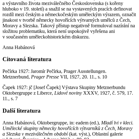
a výstavního života meziválečného Československa (s kořeny
hluboko v 19. století) a snažil se na vystavených pracích definovat
rozdíl mezi českým a německočeským uměleckým výrazem, označit
jinakost v tvorbě německy hovořících výtvarných umělců z Čech,
Moravy a Slezska. Takový přístup negativně formuloval nazírání na
složitou problematiku, která není uspokojivě vyřešena ani
v současném uměleckohistorickém diskurzu.
Anna Habánová
Citovaná literatura
Pečírka 1927: Jaromír Pečírka, Prager Ausstellungen.
Metznerbund,
Prager Presse
VII, 1927, 20. 11., s. 10
Čapek 1927: jč [Josef Čapek] Výstava Skupiny Metznerbundu
Oktobergruppe z Liberce,
Lidové noviny
XXXV, 1927, č. 579, 17.
11., s. 7
Další literatura
Anna Habánová, Oktobergruppe, in: eadem (ed.),
Mladí lvi v kleci.
Umělecké skupiny německy hovořících výtvarníků z Čech, Moravy
a Slezska v meziválečném období
(kat. výst.), Oblastní galerie