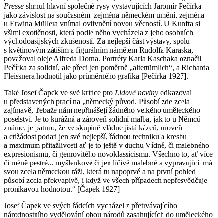
Presse
shrnul hlavní společné rysy vystavujících Jaromír Pečírka
jako závislost na současném, zejména německém umění, zejména
u Erwina Müllera vnímal ovlivnění novou věcností. U Kunfta si
všiml exotičnosti, která podle něho vycházela z jeho osobních
východoasijských zkušeností. Za nejlepší část výstavy, spolu
s květinovým zátiším a figurálním námětem Rudolfa Karaska,
považoval oleje Alfreda Dorna. Portréty Karla Kaschaka označil
Pečírka za solidní, ale přeci jen poměrně „altertümlich“, a Richarda
Fleissnera hodnotil jako průměrného grafika [Pečírka 1927].
Také Josef Čapek ve své kritice pro
Lidové noviny
odkazoval
u představených prací na „německý původ. Působí zde zcela
zajímavě, třebaže nám nepřinášejí žádného velkého uměleckého
poselství. Je to kurážná a zároveň solidní malba, jak to u Němců
známe; je patrno, že ve skupině vládne jistá kázeň, úroveň
a ctižádost podati jen své nejlepší, řádnou techniku a kresbu
a maximum přitažlivosti ať je to ještě v duchu Vídně, či malebného
expresionismu, či genrovitého novoklassicismu. Všechno to, ať více
či méně pestré... myšlenkové či jen líčivě malebné a vypravující, má
svou zcela německou ráži, která tu napoprvé a na první pohled
působí zcela překvapivě, i když ve všech případech nepřesvědčuje
pronikavou hodnotou.“ [Čapek 1927]
Josef Čapek ve svých řádcích vycházel z přetrvávajícího
národnostního vydělování obou národů zasahujících do uměleckého