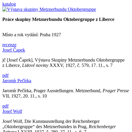
katalog
Práce skupiny Metznerbundu Oktobergruppe z Liberce
Místo a rok vydání: Praha 1927
recenze
Josef Čapek
jč [Josef Čapek], Výstava Skupiny Metznerbundu Oktobergruppe
z Liberce,
Lidové noviny
XXXV, 1927, č. 579, 17. 11., s. 7
pdf
Jaromír Pečírka
Jaromír Pečírka, Prager Ausstellungen. Metznerbund,
Prager Presse
VII, 1927, 20. 11., s. 10
pdf
Josef Wolf
Josef Wolf, Die Kunstausstellung der Reichenberger
„Oktobergruppe“ des Metznerbundes in Prag,
Reichenberger
Zeitung
LXVIII, 1927, č. 280, 27. 11., s. 6–7