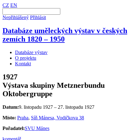
CZ
EN
Nepřihlášený
Přihlásit
Databáze uměleckých výstav v českých
zemích 1820 – 1950
Databáze výstav
O projektu
Kontakt
1927
Výstava skupiny Metznerbundu
Oktobergruppe
Datum:
9. listopadu 1927 – 27. listopadu 1927
Místo:
Praha
,
Síň Mánesa, Vodičkova 38
Pořadatel:
SVU Mánes
komentář