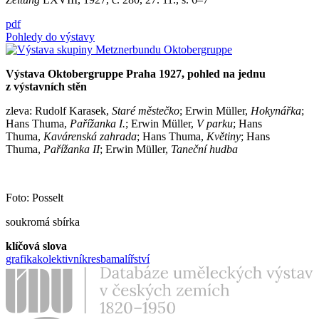
pdf
Pohledy do výstavy
Výstava Oktobergruppe Praha 1927, pohled na jednu
z výstavních stěn
zleva: Rudolf Karasek,
Staré městečko
; Erwin Müller,
Hokynářka
;
Hans Thuma,
Pařížanka I.
; Erwin Müller,
V parku
; Hans
Thuma,
Kavárenská zahrada
; Hans Thuma,
Květiny
; Hans
Thuma,
Pařížanka II
; Erwin Müller,
Taneční hudba
Foto: Posselt
soukromá sbírka
klíčová slova
grafika
kolektivní
kresba
malířství