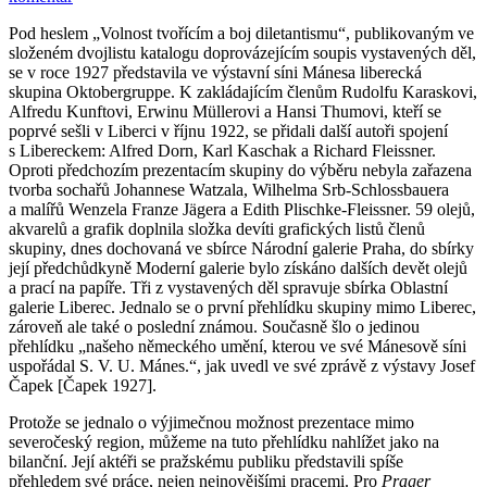
Pod heslem „Volnost tvořícím a boj diletantismu“, publikovaným ve
složeném dvojlistu katalogu doprovázejícím soupis vystavených děl,
se v roce 1927 představila ve výstavní síni Mánesa liberecká
skupina Oktobergruppe. K zakládajícím členům Rudolfu Karaskovi,
Alfredu Kunftovi, Erwinu Müllerovi a Hansi Thumovi, kteří se
poprvé sešli v Liberci v říjnu 1922, se přidali další autoři spojení
s Libereckem: Alfred Dorn, Karl Kaschak a Richard Fleissner.
Oproti předchozím prezentacím skupiny do výběru nebyla zařazena
tvorba sochařů Johannese Watzala, Wilhelma Srb-Schlossbauera
a malířů Wenzela Franze Jägera a Edith Plischke-Fleissner. 59 olejů,
akvarelů a grafik doplnila složka devíti grafických listů členů
skupiny, dnes dochovaná ve sbírce Národní galerie Praha, do sbírky
její předchůdkyně Moderní galerie bylo získáno dalších devět olejů
a prací na papíře. Tři z vystavených děl spravuje sbírka Oblastní
galerie Liberec. Jednalo se o první přehlídku skupiny mimo Liberec,
zároveň ale také o poslední známou. Současně šlo o jedinou
přehlídku „našeho německého umění, kterou ve své Mánesově síni
uspořádal S. V. U. Mánes.“, jak uvedl ve své zprávě z výstavy Josef
Čapek [Čapek 1927].
Protože se jednalo o výjimečnou možnost prezentace mimo
severočeský region, můžeme na tuto přehlídku nahlížet jako na
bilanční. Její aktéři se pražskému publiku představili spíše
přehledem své práce, nejen nejnovějšími pracemi. Pro
Prager