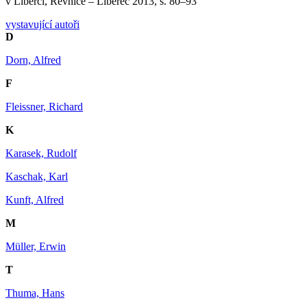
v Liberci, Řevnice – Liberec 2013, s. 80–93
vystavující autoři
D
Dorn, Alfred
F
Fleissner, Richard
K
Karasek, Rudolf
Kaschak, Karl
Kunft, Alfred
M
Müller, Erwin
T
Thuma, Hans