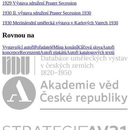
1929 Výstava sdružení Prager Secession
1930 II. výstava sdružení Prager Secession 1930
1930 Mezinárodní umělecká výstava v Karlových Varech 1930
Rovnou na
Vystavující autoři
Pořadatelé
Místa konání
Klíčová slova
Autoři
koncepce
Recenzenti
Autoři plakátů
Autoři katalogových textů