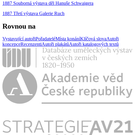
1887 Souborná výstava děl Hanuše Schwaigera
1887 Třetí výstava Galerie Ruch
Rovnou na
Vystavující autoři
Pořadatelé
Místa konání
Klíčová slova
Autoři
koncepce
Recenzenti
Autoři plakátů
Autoři katalogových textů