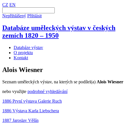
CZ
EN
Nepřihlášený
Přihlásit
Databáze uměleckých výstav v českých
zemích 1820 – 1950
Databáze výstav
O projektu
Kontakt
Alois Wiesner
Seznam uměleckých výstav, na kterých se podílel(a)
Alois Wiesner
nebo využijte
podrobné vyhledávání
1886 První výstava Galerie Ruch
1886 Výstava Karla Liebschera
1887 Jaroslav Věšín