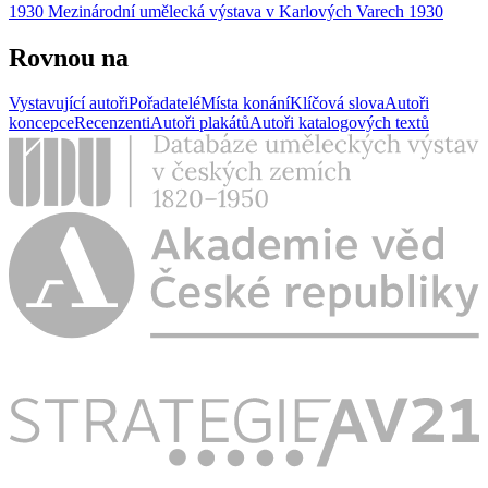
1930 Mezinárodní umělecká výstava v Karlových Varech 1930
Rovnou na
Vystavující autoři
Pořadatelé
Místa konání
Klíčová slova
Autoři
koncepce
Recenzenti
Autoři plakátů
Autoři katalogových textů