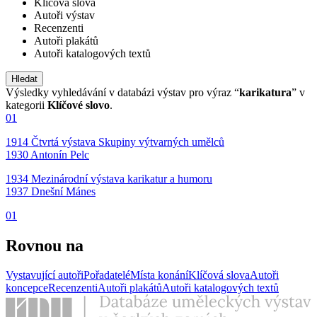
Klíčová slova
Autoři výstav
Recenzenti
Autoři plakátů
Autoři katalogových textů
Výsledky vyhledávání v databázi výstav pro výraz “
karikatura
” v
kategorii
Klíčové slovo
.
01
1914 Čtvrtá výstava Skupiny výtvarných umělců
1930 Antonín Pelc
1934 Mezinárodní výstava karikatur a humoru
1937 Dnešní Mánes
01
Rovnou na
Vystavující autoři
Pořadatelé
Místa konání
Klíčová slova
Autoři
koncepce
Recenzenti
Autoři plakátů
Autoři katalogových textů