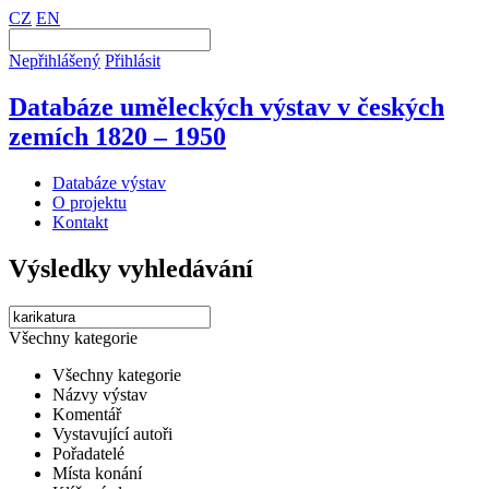
CZ
EN
Nepřihlášený
Přihlásit
Databáze uměleckých výstav v českých
zemích 1820 – 1950
Databáze výstav
O projektu
Kontakt
Výsledky vyhledávání
Všechny kategorie
Všechny kategorie
Názvy výstav
Komentář
Vystavující autoři
Pořadatelé
Místa konání