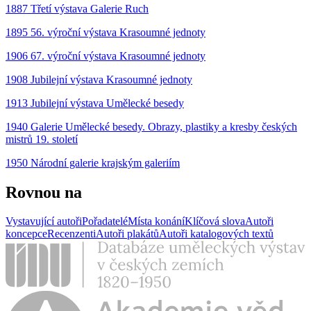
1887 Třetí výstava Galerie Ruch
1895 56. výroční výstava Krasoumné jednoty
1906 67. výroční výstava Krasoumné jednoty
1908 Jubilejní výstava Krasoumné jednoty
1913 Jubilejní výstava Umělecké besedy
1940 Galerie Umělecké besedy. Obrazy, plastiky a kresby českých
mistrů 19. století
1950 Národní galerie krajským galeriím
Rovnou na
Vystavující autoři
Pořadatelé
Místa konání
Klíčová slova
Autoři
koncepce
Recenzenti
Autoři plakátů
Autoři katalogových textů