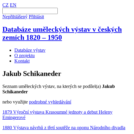
CZ
EN
Nepřihlášený
Přihlásit
Databáze uměleckých výstav v českých
zemích 1820 – 1950
Databáze výstav
O projektu
Kontakt
Jakub Schikaneder
Seznam uměleckých výstav, na kterých se podílel(a)
Jakub
Schikaneder
nebo využijte
podrobné vyhledávání
1879 Výroční výstava Krasoumné jednoty a debut Heleny
Emingerové
1880 Výstava návrhů z třetí soutěže na oponu Národního divadla