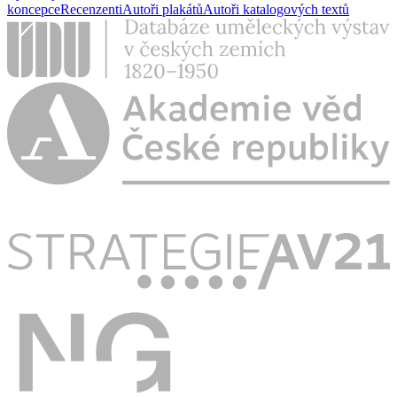
koncepce
Recenzenti
Autoři plakátů
Autoři katalogových textů