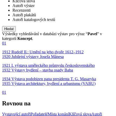
Klíčová slova
Autoři výstav
Recenzenti
Autoři plakátů
Autoři katalogových textů
Výsledky vyhledávání v databázi výstav pro výraz “
Pavel
” v
kategorii
Koncept
.
01
1912 Rudolf II.: Umění na jeho dvoře 1612–1912
1920 Jubilejní výstavy Josefa Mánesa
1921 I. výstava uměleckého průmyslu československého
1932 Výstavy bydlení – stavba osady Baba
1934 Výstava podobizen pana presidenta T. G. Masaryka
1935 Výstava architektury, bydlení a urbanismu (VABU)
01
Rovnou na
Vystavující autoři
Pořadatelé
Místa konání
Klíčová slova
Autoři