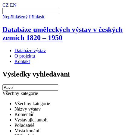
CZ
EN
Nepřihlášený
Přihlásit
Databáze uměleckých výstav v českých
zemích 1820 – 1950
Databáze výstav
O projektu
Kontakt
Výsledky vyhledávání
Všechny kategorie
Všechny kategorie
Názvy výstav
Komentář
Vystavující autoři
Pořadatelé
Místa konání