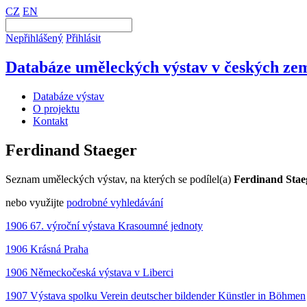
CZ
EN
Nepřihlášený
Přihlásit
Databáze uměleckých výstav v českých zem
Databáze výstav
O projektu
Kontakt
Ferdinand Staeger
Seznam uměleckých výstav, na kterých se podílel(a)
Ferdinand Stae
nebo využijte
podrobné vyhledávání
1906 67. výroční výstava Krasoumné jednoty
1906 Krásná Praha
1906 Německočeská výstava v Liberci
1907 Výstava spolku Verein deutscher bildender Künstler in Böhmen