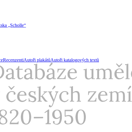
ska „Scholle“
ce
Recenzenti
Autoři plakátů
Autoři katalogových textů