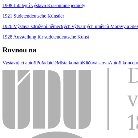
1908 Jubilejní výstava Krasoumné jednoty
1921 Sudetendeutsche Künstler
1926 Výstava sdružení německých výtvarných umělců Moravy a Slez
1928 Ausstellung für sudetendeutsche Kunst
Rovnou na
Vystavující autoři
Pořadatelé
Místa konání
Klíčová slova
Autoři koncep