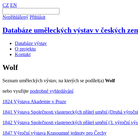
CZ
EN
Nepřihlášený
Přihlásit
Databáze uměleckých výstav v českých zem
Databáze výstav
O projektu
Kontakt
Wolf
Seznam uměleckých výstav, na kterých se podílel(a)
Wolf
nebo využijte
podrobné vyhledávání
1824 Výstava Akademie v Praze
1841 Výstava Společnosti vlasteneckých přátel umění (Druhá výročn
1842 Výstava Společnosti vlasteneckých přátel umění (3. výroční vý
1847 Výroční výstava Krasoumné jednoty pro Čechy