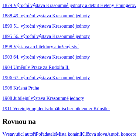
1879 Výroční výstava Krasoumné jednoty a debut Heleny Emingero
1888 49. výroční výstava Krasoumné jednoty
1890 51. výroční výstava Krasoumné jednoty
1895 56. výroční výstava Krasoumné jednoty
1898 Výstava architektury a inženýrství
1903 64. výroční výstava Krasoumné jednoty
1904 Umění v Praze za Rudolfa II.
1906 67. výroční výstava Krasoumné jednoty
1906 Krásná Praha
1908 Jubilejní výstava Krasoumné jednoty
1911 Vereinigung deutschmährischer bildender Künstler
Rovnou na
Vystavující autoři
Pořadatelé
Místa konání
Klíčová slova
Autoři koncep