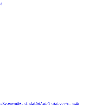
vé
ce
Recenzenti
Autoři plakátů
Autoři katalogových textů