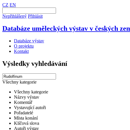
CZ
EN
Nepřihlášený
Přihlásit
Databáze uměleckých výstav v českých zem
Databáze výstav
O projektu
Kontakt
Výsledky vyhledávání
Všechny kategorie
Všechny kategorie
Názvy výstav
Komentář
Vystavující autoři
Pořadatelé
Místa konání
Klíčová slova
Autoři výstav