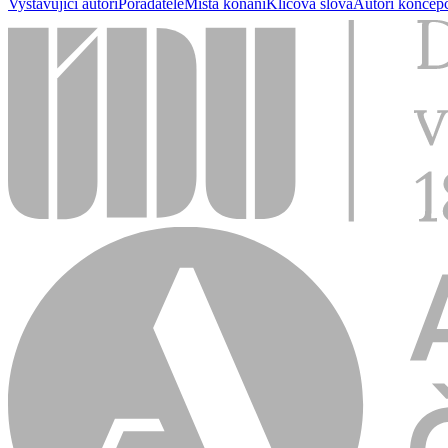
Vystavující autoři
Pořadatelé
Místa konání
Klíčová slova
Autoři koncep