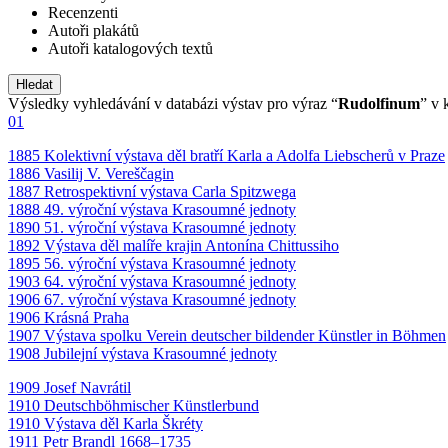
Recenzenti
Autoři plakátů
Autoři katalogových textů
Výsledky vyhledávání v databázi výstav pro výraz “
Rudolfinum
” v 
01
1885 Kolektivní výstava děl bratří Karla a Adolfa Liebscherů v Praze
1886 Vasilij V. Vereščagin
1887 Retrospektivní výstava Carla Spitzwega
1888 49. výroční výstava Krasoumné jednoty
1890 51. výroční výstava Krasoumné jednoty
1892 Výstava děl malíře krajin Antonína Chittussiho
1895 56. výroční výstava Krasoumné jednoty
1903 64. výroční výstava Krasoumné jednoty
1906 67. výroční výstava Krasoumné jednoty
1906 Krásná Praha
1907 Výstava spolku Verein deutscher bildender Künstler in Böhmen
1908 Jubilejní výstava Krasoumné jednoty
1909 Josef Navrátil
1910 Deutschböhmischer Künstlerbund
1910 Výstava děl Karla Škréty
1911 Petr Brandl 1668–1735