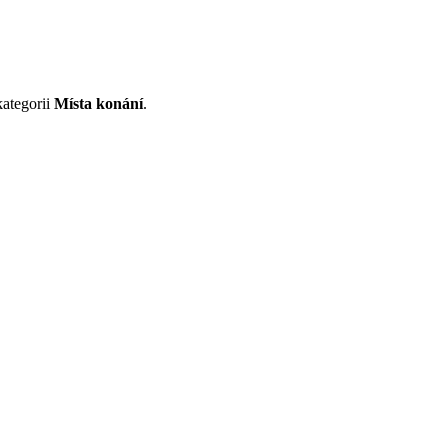
kategorii
Místa konání
.