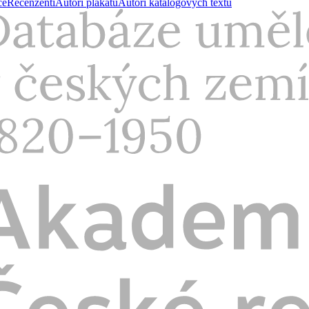
ce
Recenzenti
Autoři plakátů
Autoři katalogových textů