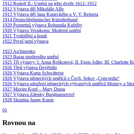
1912 Rudolf II.: Umění na jeho dvoře 1612–1912
1912 Výstava děl Mikoláše Alše
1913 Výstava děl Jana Kupeckého a V. V. Reinera
1914 Deutschböhmischer Künstlerbund
1920 Posmrtná výstava Bohumila Kubišty
1920 Výstava Veraikonu: Moderní umění
1921 Tvrdošíjní a hosté
1922 První jarní výstava
1923 Archipenko
1923 Bazar moderního umění
1925 Tři výstavy: I. Anna Roškotová, II. Egon Adler, III. Charlotte R
1926 Třetí výstava Devětsilu
1926 Výstava Kurta Schwitterse
1926 Výstava německých umělců z Čech. Sekce „Concordia“
1926 Výstava sdružení německých výtvarných umělců Moravy a Slez
1927 Maxim Kopf – Mary Duras
1927 Výstava Zdenky Burghauserové
1928 Skupina Junge Kunst
01
Rovnou na