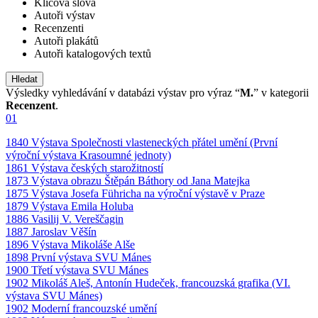
Klíčová slova
Autoři výstav
Recenzenti
Autoři plakátů
Autoři katalogových textů
Výsledky vyhledávání v databázi výstav pro výraz “
M.
” v kategorii
Recenzent
.
01
1840 Výstava Společnosti vlasteneckých přátel umění (První
výroční výstava Krasoumné jednoty)
1861 Výstava českých starožitností
1873 Výstava obrazu Štěpán Báthory od Jana Matejka
1875 Výstava Josefa Führicha na výroční výstavě v Praze
1879 Výstava Emila Holuba
1886 Vasilij V. Vereščagin
1887 Jaroslav Věšín
1896 Výstava Mikoláše Alše
1898 První výstava SVU Mánes
1900 Třetí výstava SVU Mánes
1902 Mikoláš Aleš, Antonín Hudeček, francouzská grafika (VI.
výstava SVU Mánes)
1902 Moderní francouzské umění