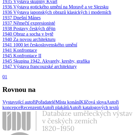
1935 Výstava skupiny Kvart
1936 Výstava gotického umění na Moravě a ve Slezsku
1936 Výstava japonských obrazů klasických i moderních
1937 Dnešní Mánes
1937 Němečtí expresionisté
1938 Postavy českých dějin
1940 Obraz a socha v bytě
1940 Za novou architekturu
1941 1000 let československého umění
1941 Konfrontace
1945 Konfrontace II
1945 Skupina 1942. Akvarely, kresby, grafika
1947 Výstava francouzské architektury
01
Rovnou na
Vystavující autoři
Pořadatelé
Místa konání
Klíčová slova
Autoři
koncepce
Recenzenti
Autoři plakátů
Autoři katalogových textů