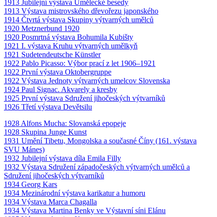
1913 Jubilejní výstava Umělecké besedy
1913 Výstava mistrovského dřevořezu japonského
1914 Čtvrtá výstava Skupiny výtvarných umělců
1920 Metznerbund 1920
1920 Posmrtná výstava Bohumila Kubišty
1921 I. výstava Kruhu výtvarných umělkyň
1921 Sudetendeutsche Künstler
1922 Pablo Picasso: Výbor prací z let 1906–1921
1922 První výstava Oktobergruppe
1922 Výstava Jednoty výtvarných umelcov Slovenska
1924 Paul Signac. Akvarely a kresby
1925 První výstava Sdružení jihočeských výtvarníků
1926 Třetí výstava Devětsilu
1928 Alfons Mucha: Slovanská epopeje
1928 Skupina Junge Kunst
1931 Umění Tibetu, Mongolska a současné Číny (161. výstava
SVU Mánes)
1932 Jubilejní výstava díla Emila Filly
1932 Výstava Sdružení západočeských výtvarných umělců a
Sdružení jihočeských výtvarníků
1934 Georg Kars
1934 Mezinárodní výstava karikatur a humoru
1934 Výstava Marca Chagalla
1934 Výstava Martina Benky ve Výstavní síni Elánu