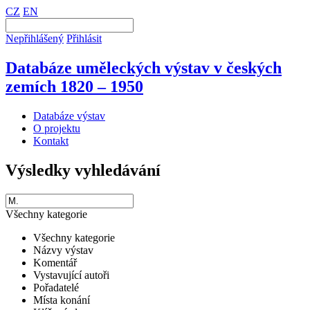
CZ
EN
Nepřihlášený
Přihlásit
Databáze uměleckých výstav v českých
zemích 1820 – 1950
Databáze výstav
O projektu
Kontakt
Výsledky vyhledávání
Všechny kategorie
Všechny kategorie
Názvy výstav
Komentář
Vystavující autoři
Pořadatelé
Místa konání