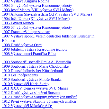
1902 Výstava Augusta Rodina
1903 64. výroční výstava Krasoumné jednoty
1903 Josef Mánes (VIII. výstava SVU Mánes)
1904 Antonín Slavíček a další (XIV. výstava SVU Mánes)
1904 Joža Uprka (XI. výstava SVU Mánes)
1905 Edvard Munch
1906 67. výroční výstava Krasoumné jednoty
1907 Francouzští impresionisté
1907 Výstava spolku Verein deutscher bildender Künstler in
Böhmen
1908 Druhá výstava Osmi
1908 Jubilejní výstava Krasoumné jednoty
1908 Výstava prací Františka Bílka
1909 Soubor děl sochaře Emila A. Bourdella
1909 Souborná výstava Marie Chodounské
1910 Deutschböhmischer Künstlerbund
1910 Les Indépendants
1910 Souborná výstava Miloše Jiránka
1910 Výstava děl Karla Škréty
1911 XXXV. členská výstava SVU Mánes
1912 Druhá výstava sdružení Sursum
1912 Druhá výstava Skupiny výtvarných umělců
1912 První výstava Skupiny výtvarných umělců
1912 Výstava děl Mikoláše Alše